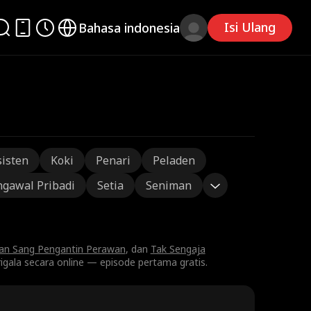
Isi Ulang
Bahasa indonesia
sisten
Koki
Penari
Peladen
gawal Pribadi
Setia
Seniman
dan Sang Pengantin Perawan
, dan
Tak Sengaja
ala secara online — episode pertama gratis.