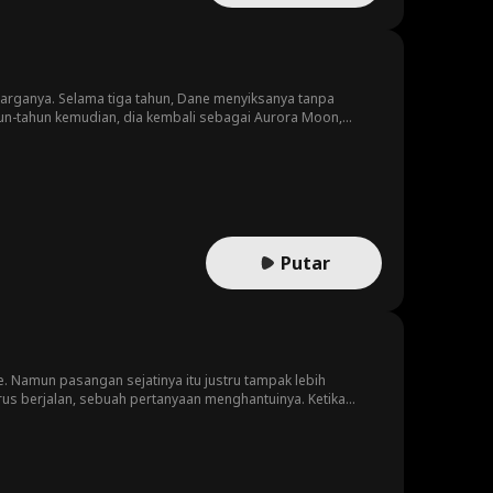
ganya. Selama tiga tahun, Dane menyiksanya tanpa
hun-tahun kemudian, dia kembali sebagai Aurora Moon,
 sambil menjauhi Dane. Namun kehadirannya justru
Putar
e. Namun pasangan sejatinya itu justru tampak lebih
erus berjalan, sebuah pertanyaan menghantuinya. Ketika
?