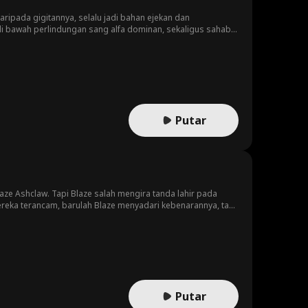
ripada gigitannya, selalu jadi bahan ejekan dan
di bawah perlindungan sang alfa dominan, sekaligus sahabat
h ikatan yang melanggar aturan alami kawanan. Ketika
mereka ingin menyerah pada godaan nafsu mereka dalam
Putar
laze Ashclaw. Tapi Blaze salah mengira tanda lahir pada
eka terancam, barulah Blaze menyadari kebenarannya, tapi
Putar