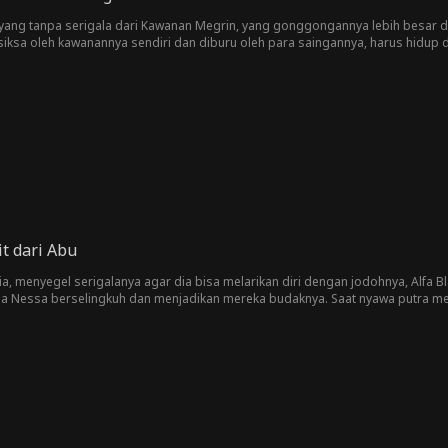
l yang tanpa serigala dari Kawanan Megrin, yang gonggongannya lebih besar da
siksa oleh kawanannya sendiri dan diburu oleh para saingannya, harus hidup 
pi semuanya berubah saat mereka berdua menjadi jodoh satu sama lain, sebua
si mencoba memisahkan mereka, Luca dan Dalton harus memutuskan apakah 
engancam nyawa mereka sendiri.
t dari Abu
ia, menyegel serigalanya agar dia bisa melarikan diri dengan jodohnya, Alfa B
a Nessa berselingkuh dan menjadikan mereka budaknya. Saat nyawa putra mer