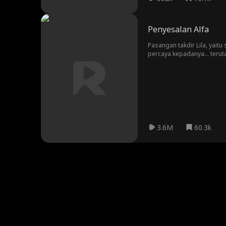
Penyesalan Alfa
Pasangan takdir Lila, yait
percaya kepadanya… terut
3.6M
60.3k