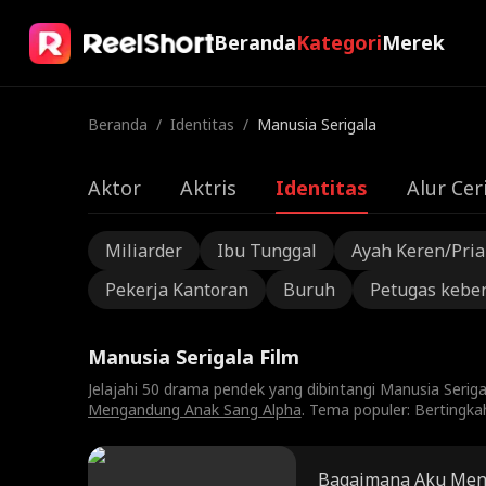
Beranda
Kategori
Merek
Beranda
/
Identitas
/
Manusia Serigala
Aktor
Aktris
Identitas
Alur Cer
Miliarder
Ibu Tunggal
Ayah Keren/Pri
Pekerja Kantoran
Buruh
Petugas kebe
Manusia Serigala Film
Jelajahi 50 drama pendek yang dibintangi Manusia Serig
Mengandung Anak Sang Alpha
. Tema populer: Bertingk
Bagaimana Aku Mena