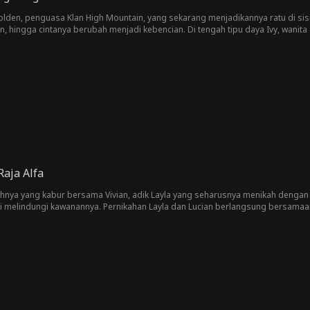
i Holden, penguasa Klan High Mountain, yang sekarang menjadikannya ratu di 
adi kebencian. Di tengah tipu daya Ivy, wanita dari masa lalu Holden, Ella tanpa sengaja mendengar
 memilih bercerai dan pergi membawa bayinya. Kepergiannya membawanya kembali ke Klan
emukan kebenaran bahwa dirinya adalah putri yang telah lama hilang.
aja Alfa
dohnya yang kabur bersama Vivian, adik Layla yang seharusnya menikah dengan 
mi melindungi kawanannya. Pernikahan Layla dan Lucian berlangsung bersamaan
sih mengira Layla tunangannya pun mengejar dan menahan Layla yang hendak