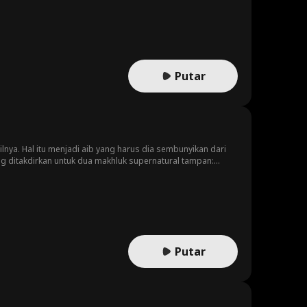
Putar
lnya. Hal itu menjadi aib yang harus dia sembunyikan dari
ng ditakdirkan untuk dua makhluk supernatural tampan:
ampir yang sedingin es. Seiring waktu, Ivy menyadari
y?
Putar