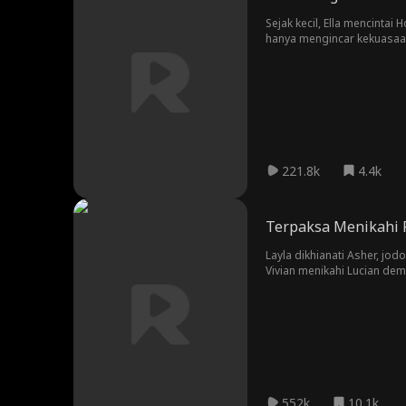
Sejak kecil, Ella mencinta
hanya mengincar kekuasaan, hingga cintanya berubah menj
rencana untuk menggugurkan anak yang sedang ia kandung. Hancur, ia
Silver Snow—tempat ia men
221.8k
4.4k
Terpaksa Menikahi R
Layla dikhianati Asher, jo
Vivian menikahi Lucian de
menipunya, Asher yang ma
552k
10.1k