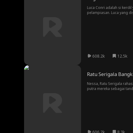
Luca Conri adalah si kerdi
pelampiasan. Luca yang di
kakaknya, Dalton Grey. Ta
musuh mendekat dan tradi
romansa terlarang yang m
608.2k
12.5k
Ratu Serigala Bangki
Nessa, Ratu Serigala rahas
putra mereka sebagai tand
apakah sudah terlambat?
606.2k
8.3k