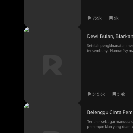
759k
9k
Dewi Bulan, Biarka
Setelah pengkhianatan mema
tersembunyi. Namun Ivy ma
515.6k
5.4k
Belenggu Cinta Pem
Terlahir sebagai manusia s
pemimpin klan yang diam-di
terjadi. Mungkinkah merek