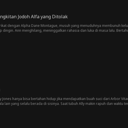
ngkitan Jodoh Alfa yang Ditolak
rikat dengan Alpha Dane Montague, musuh yang menuduhnya membunuh keluar
p dingin. Ann menghilang, meninggalkan rahasia dan luka di masa lalu. Berta
pa. Aurora ingin melindungi anak-anaknya dan merebut kembali kekuasaannya,
a yang paling ingin ia hindari — kali ini, dia kembali untuk menaklukkan.
u
ly Jones hanya bisa bertahan hidup jika mendapatkan buah suci dari Arbor Vita
 lain yang selalu berada di sisinya. Saat tubuh Ally makin rapuh dan waktu t
i ambang batas, akankah Cyrus akhirnya memilih dia… meski hanya sekali saja