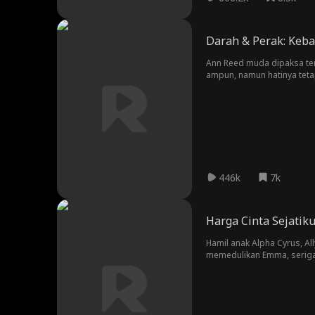
Darah & Perak: Keba
Ann Reed muda dipaksa te
ampun, namun hatinya teta
pewaris kerajaan wolf Ero
membangkitkan perhatian pri
446k
7k
Harga Cinta Sejatik
Hamil anak Alpha Cyrus, Al
memedulikan Emma, serigala
hidup dan mati bertarung d