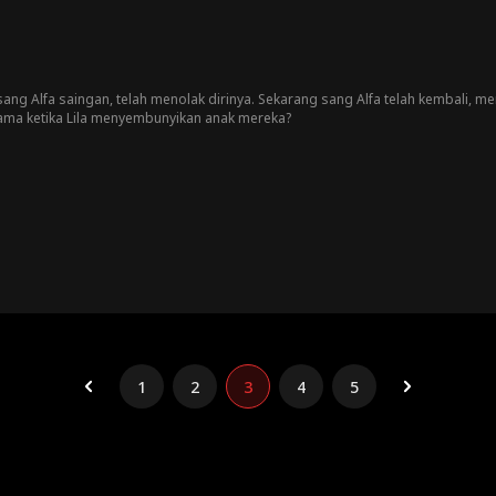
u sang Alfa saingan, telah menolak dirinya. Sekarang sang Alfa telah kembali, 
ama ketika Lila menyembunyikan anak mereka?
1
2
3
4
5