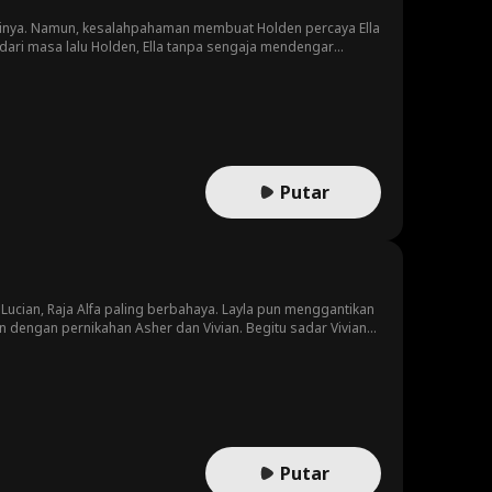
sisinya. Namun, kesalahpahaman membuat Holden percaya Ella
Putar
Lucian, Raja Alfa paling berbahaya. Layla pun menggantikan
 dengan pernikahan Asher dan Vivian. Begitu sadar Vivian
 pergi memulai hidup barunya.
Putar