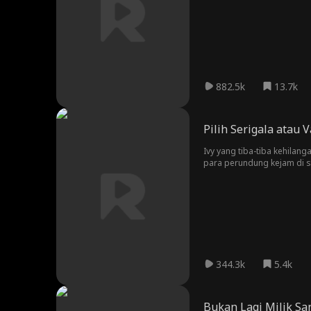
882.5k
13.7k
Pilih Serigala atau 
Ivy yang tiba-tiba kehilan
para perundung kejam di se
Sebasian, pewaris bangsa 
bahwa jati dirinya menyimp
344.3k
5.4k
Bukan Lagi Milik S