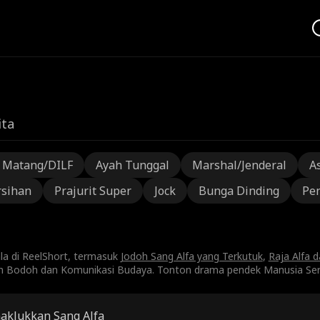
ita
a Matang/DILF
Ayah Tunggal
Marshal/Jenderal
A
rsihan
Prajurit Super
Jock
Bunga Dinding
Pen
ala di ReelShort, termasuk
Jodoh Sang Alfa yang Terkutuk
,
Raja Alfa 
ah Bodoh dan Komunikasi Budaya. Tonton drama pendek Manusia Serig
klukkan Sang Alfa