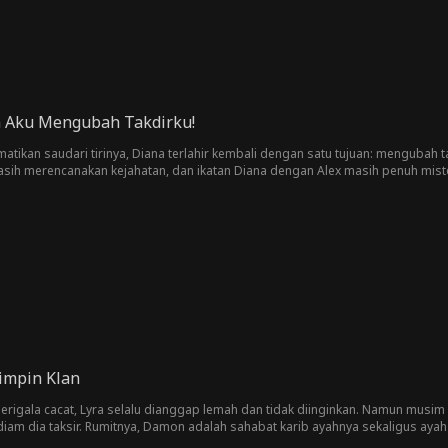
n Aku Mengubah Takdirku!
tikan saudari tirinya, Diana terlahir kembali dengan satu tujuan: mengubah 
sih merencanakan kejahatan, dan ikatan Diana dengan Alex masih penuh mist
impin Klan
erigala cacat, Lyra selalu dianggap lemah dan tidak diinginkan. Namun musim
am dia taksir. Rumitnya, Damon adalah sahabat karib ayahnya sekaligus ayah 
a sebenarnya pasangan sejati yang ditakdirkan?