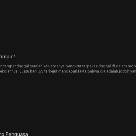
Vampir?
gan tempat tinggal setelah keluarganya bangkrut terpaksa tinggal di dalam mobi
kolahnya. Suatu hari, Ivy terkejut mendapati fakta bahwa dia adalah jodoh ya
manusia serigala yang penuh gairah membara bagai api, dan Zane, pangeran v
an rahasia besar yang bisa menghancurkan segalanya. Siapakah cinta sejati Iv
ang Penguasa