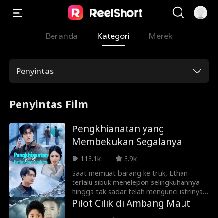
Beranda
Kategori
Merek
Penyintas
Penyintas Film
Pengkhianatan yang
Membekukan Segalanya
113.1k
3.9k
Saat memuat barang ke truk, Ethan
terlalu sibuk menelepon selingkuhannya
hingga tak sadar telah mengunci istrinya,
Lila, di dalam kontainer pendingin—dan
Pilot Cilik di Ambang Maut
menyalakannya. Seorang pejalan kaki,