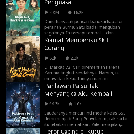
Penguasa
telur ular. Saat dituduh siluman dan diburu
seluruh desa, Rakai kembali setelah ujian
4.3M
16.2k
langit. Ia menyelamatkan Sekar—dan
menyadari bahwa gadis itu adalah putri
Danu hanyalah pencari bangkai kapal di
orang yang pernah menyelamatkan
perairan Burna. Satu badai mengubah
nyawanya.
segalanya. Ia tersapu ombak… dan
terpilih oleh Trisula Dewa Laut. Mata
Kiamat Memberiku Skill
saktinya bangkit—mampu melihat lokasi
Curang
harta karun dengan sekali pandang. Di
perairan Burna Utara yang penuh bajak
82k
2.2k
laut dan mafia, Danu bangkit. Bersama
Miko dan putri Kamar Dagang, Shinta
Di Markas 72, Carl diremehkan karena
Yuliana, ia membangun kerajaan lautnya
Karunia tingkat rendahnya. Namun, ia
sendiri. Dari buruh laut menjadi Raja Laut
menyadari kekuatannya mampu
terkaya—dan target berikutnya adalah
memulihkan sumber daya yang tercemar
Pahlawan Palsu Tak
seluruh samudra dunia.
polusi tanah tandus. Setelah menyerap
Menyangka Aku Kembali
Kristal Hitam yang misterius, Karunianya
berevolusi dan memberinya Meriam Pulsa
64.3k
1.6k
Mekanis yang luar biasa. Seiring
bertambahnya kekuatan, Carl berhasil
Saudaranya mencuri inti mecha kelas SSS
menyelesaikan berbagai konflik,
demi menjadi Sang Penyelamat, tak sadar
melindungi permukiman, dan bangkit dari
itu jebakan mematikan. Yale mengalah,
sosok buangan menjadi pemimpin
mengambil rongsokan kelas F, dan
Teror Cacing di Kutub