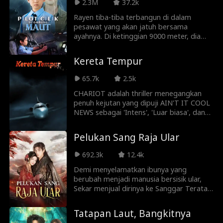
Calvin, mendengar rintihan lemahnya dan
2.3M
37.2k
mencoba mencongkel pintu, tetapi malah
Rayen tiba-tiba terbangun di dalam
dituduh mencuri. Calvin tidak menyerah. Ia
pesawat yang akan jatuh bersama
menemukan Lila—hampir mati,
ayahnya. Di ketinggian 9000 meter, dia
membeku, dan pingsan—lalu segera
harus ambil alih kemudi dan berjuang
membawanya ke rumah sakit. Lagi-lagi,
melawan maut dengan tubuh mungilnya
Ethan malah mempersulitnya. Ethan baru
Kereta Tempur
untuk selamatkan ratusan nyawa.
hancur saat dihadapkan pada kenyataan
mengerikan bahwa ia hampir membunuh
65.7k
2.5k
istrinya sendiri.
CHARIOT adalah thriller menegangkan
penuh kejutan yang dipuji AIN'T IT COOL
NEWS sebagai 'Intens', 'Luar biasa', dan
'Hampir sempurna!' Dibintangi Anthony
Montgomery (STAR TREK: ENTERPRISE).
Pelukan Sang Raja Ular
692.3k
12.4k
Demi menyelamatkan ibunya yang
berubah menjadi manusia bersisik ular,
Sekar menjual dirinya ke Sanggar Teratai.
Takdir membawanya bertemu Rakai, Raja
Ular. Satu malam terlarang membuat
Tatapan Laut, Bangkitnya
Sekar hamil—dan melahirkan sembilan