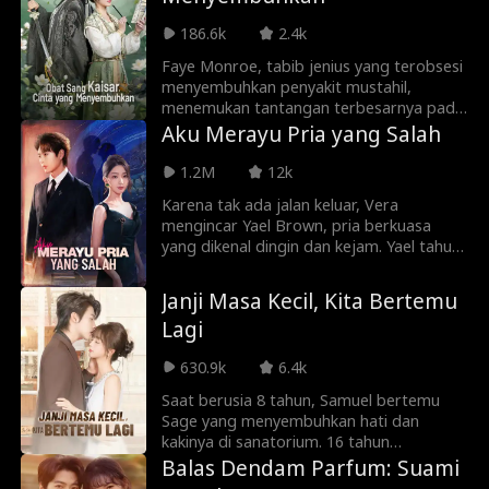
186.6k
2.4k
Faye Monroe, tabib jenius yang terobsesi
menyembuhkan penyakit mustahil,
menemukan tantangan terbesarnya pada
Putra Mahkota Julian—korban racun
Aku Merayu Pria yang Salah
mematikan. Demi mempelajarinya, ia
menyusup ke istana sebagai pelayan.
1.2M
12k
Julian yang mengira Faye mata-mata
Karena tak ada jalan keluar, Vera
mengujinya tanpa ampun, namun justru
mengincar Yael Brown, pria berkuasa
menemukan kesetiaan tak tergoyahkan.
yang dikenal dingin dan kejam. Yael tahu
Mereka membuat kesepakatan
niatnya sejak awal, tapi memilih
berbahaya: Faye akan menyembuhkan
meladeninya dan tanpa sadar ikut
tubuhnya, dan Julian menjadi subjek uji
Janji Masa Kecil, Kita Bertemu
tertarik. Permainan perhitungan itu
coba utamanya. Namun saat menelusuri
Lagi
perlahan berubah menjadi jerat
lebih dalam, Faye mengungkap rahasia
emosional, meruntuhkan sang pria tak
yang menghancurkan dunia Julian dan
630.9k
6.4k
tersentuh dan mengikat takdirnya pada
menyeret mereka ke pusat konspirasi
Vera.
yang mengancam takhta...
Saat berusia 8 tahun, Samuel bertemu
Sage yang menyembuhkan hati dan
kakinya di sanatorium. 16 tahun
kemudian, sebagai kepala keluarga Grant,
Balas Dendam Parfum: Suami
ia bertekad menemukannya. Namun