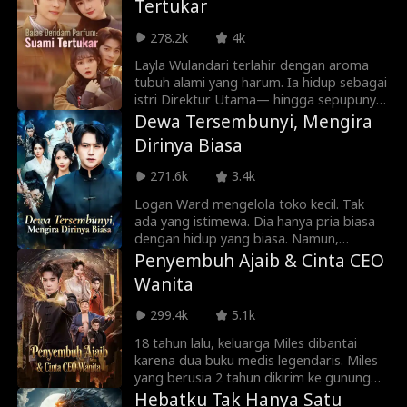
Tertukar
setelah lama mencari tanpa hasil, putri
kedua keluarga Smith yang dipaksa
278.2k
4k
menikah justru masuk ke kehidupannya.
Sebuah perjalanan cinta lama, pernikahan
Layla Wulandari terlahir dengan aroma
tak terduga, dan sentuhan humor
tubuh alami yang harum. Ia hidup sebagai
menanti.
istri Direktur Utama— hingga sepupunya
sendiri, Melly, membunuhnya karena iri.
Dewa Tersembunyi, Mengira
Namun mereka kembali ke hari
Dirinya Biasa
pernikahan. Melly memaksa menukar
pasangan. Kali ini, Layla memilih pria yang
271.6k
3.4k
di kehidupan sebelumnya berumur
pendek—Weston Jauhari. Tak disangka,
Logan Ward mengelola toko kecil. Tak
sejak menikah dengan Layla, Weston
ada yang istimewa. Dia hanya pria biasa
justru semakin sehat, dan keluarganya
dengan hidup yang biasa. Namun,
makin makmur. Sebaliknya, pria yang
pahatan kayu isengnya bisa mewujud jadi
Penyembuh Ajaib & Cinta CEO
meninggalkannya hancur tanpa sisa. Dan
dewa raksasa. Coretan yang dibuangnya
Wanita
Melly… berakhir lebih tragis dari
bisa membuat manusia fana naik tingkat
sebelumnya.
seketika. Anjing liar yang diberinya makan
299.4k
5.1k
sanggup menelan matahari dan bulan.
Bahkan ikan belut yang iseng direbusnya
18 tahun lalu, keluarga Miles dibantai
setara dengan raja naga empat lautan.
karena dua buku medis legendaris. Miles
Namun, dia sama sekali tak
yang berusia 2 tahun dikirim ke gunung
menyadarinya...
dan diadopsi oleh seorang guru. Kini,
Hebatku Tak Hanya Satu