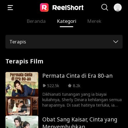
Beranda
Kategori
Merek
Terapis
Terapis Film
Permata Cinta di Era 80-an
522.5k
8.2k
Dikhianati tunangan yang ia biayai
kuliahnya, Sherly Dinara kehilangan semua
harapannya. Di saat hatinya terluka, ia
justru menyelamatkan seorang pria
berkuasa, Jonathan Suradi. Di luar, ia
Obat Sang Kaisar, Cinta yang
penguasa yang tak tersentuh. Di rumah,
Menyembuhkan
ia hanya milik Sherly.