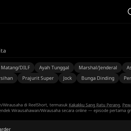
ita
a Matang/DILF
Ayah Tunggal
Marshal/Jenderal
A
rsihan
Prajurit Super
Jock
Bunga Dinding
Pen
n/Wirausaha di ReelShort, termasuk
Kakakku Sang Ratu Perang
,
Pewa
endek Wirausahawan/Wirausaha secara online — episode pertama gra
arder