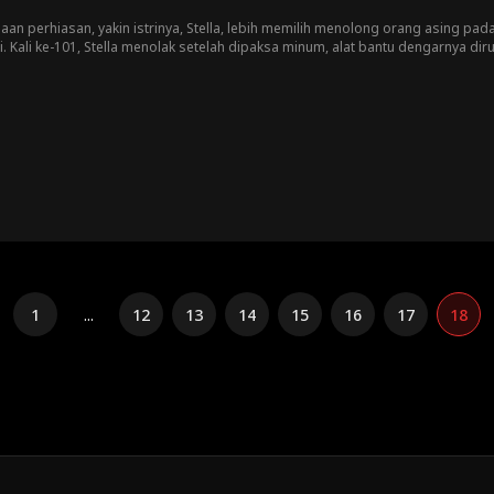
aan perhiasan, yakin istrinya, Stella, lebih memilih menolong orang asing pa
i. Kali ke-101, Stella menolak setelah dipaksa minum, alat bantu dengarnya diru
con Valley pendana riset ibunya. Ashton terlambat menyadari apa yang dia bu
 bersinar di kejauhan. Tiga tahun dia merendahkannya. Sekarang, dia akan menc
1
...
12
13
14
15
16
17
18