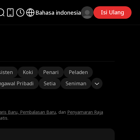
Isi Ulang
Bahasa indonesia
sisten
Koki
Penari
Peladen
gawal Pribadi
Setia
Seniman
ris Baru, Pembalasan Baru
, dan
Penyamaran Raja
tis.