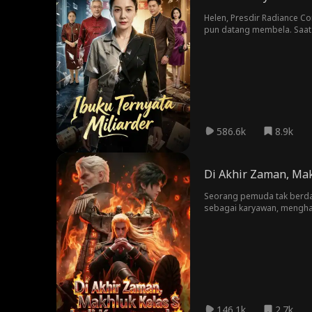
Helen, Presdir Radiance Co
pun datang membela. Saat 
mengapresiasi pramugari 
586.6k
8.9k
Di Akhir Zaman, Mak
Seorang pemuda tak berday
sebagai karyawan, menghad
146.1k
2.7k