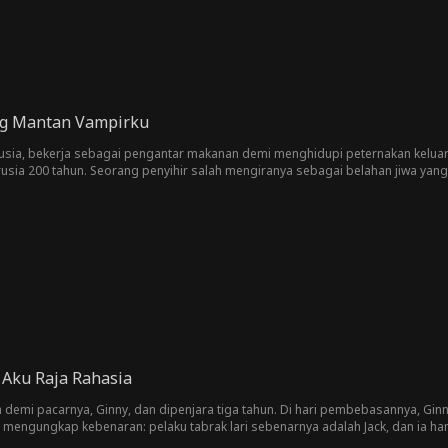
ung Mantan Vampirku
sia, bekerja sebagai pengantar makanan demi menghidupi peternakan keluarga
usia 200 tahun. Seorang penyihir salah mengiranya sebagai belahan jiwa yan
gan sang penguasa klan vampir tersebut. Di malam pernikahan, Aliyah meneri
 takkan pernah bisa memberi Lucius keturunan darah murni. Jika rahasia itu ter
 Lucius yang posesif dan obsesif. Adik tiri Lucius, Alan, lalu muncul mengaku 
niat balas dendam pada vampir berdarah murni. Setelah kabur ke peternakan 
ya diancam oleh Serena, vampir darah murni yang tergila-gila pada Lucius, ser
mati, Lucius pun melepaskan obsesinya terhadap garis keturunan dan menyadar
liling dunia. Terbebas dari belenggu kepalsuan ikatan darah, keduanya me
 menyambut kelahiran bayi berdarah murni mereka sendiri.
Aku Raja Rahasia
n demi pacarnya, Ginny, dan dipenjara tiga tahun. Di hari pembebasannya, Gin
engungkap kebenaran: pelaku tabrak lari sebenarnya adalah Jack, dan ia han
pak angkat di Penjara Tartarus: master Tao Timur Zhang dan bangsawan Barat