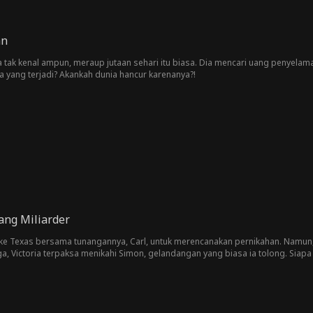
an
 tak kenal ampun, meraup jutaan sehari itu biasa. Dia mencari uang penyelama
a yang terjadi? Akankah dunia hancur karenanya?!
ang Miliarder
 ke Texas bersama tunangannya, Carl, untuk merencanakan pernikahan. Namun
a, Victoria terpaksa menikahi Simon, gelandangan yang biasa ia tolong. Siap
smatik, sekaligus CEO Savage Group, perusahaan nomor satu di negaranya. Saa
ang sombong. Kali ini, ia bertekad merebut kembali harga dirinya.