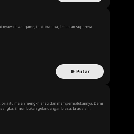
t nyawa lewat game, tapi tiba-tiba, kekuatan supernya
Putar
, pria itu malah mengkhianati dan mempermalukannya. Demi
a sangka, Simon bukan gelandangan biasa. Ia adalah
t kembali ke Texas bersama Simon, Victoria tak sengaja