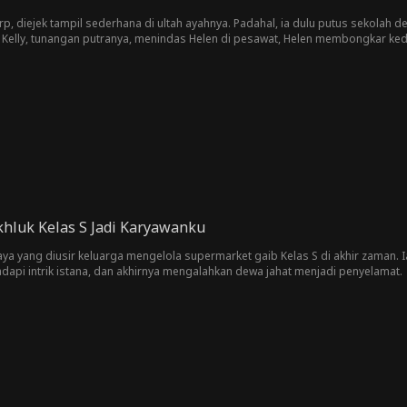
rp, diejek tampil sederhana di ultah ayahnya. Padahal, ia dulu putus sekolah
Kelly, tunangan putranya, menindas Helen di pesawat, Helen membongkar kedo
baik hati bernama Emma, memulihkan kedamaian keluarganya.
hluk Kelas S Jadi Karyawanku
a yang diusir keluarga mengelola supermarket gaib Kelas S di akhir zaman.
api intrik istana, dan akhirnya mengalahkan dewa jahat menjadi penyelamat.