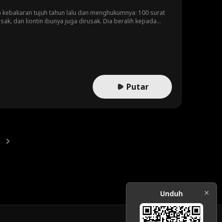
da kebakaran tujuh tahun lalu dan menghukumnya: 100 surat
sak, dan liontin ibunya juga dirusak. Dia beralih kepada
ang. Meski dia memohon dan memfitnah, Stella tak bisa
ari bintang yang pergi.
Putar
Unduh