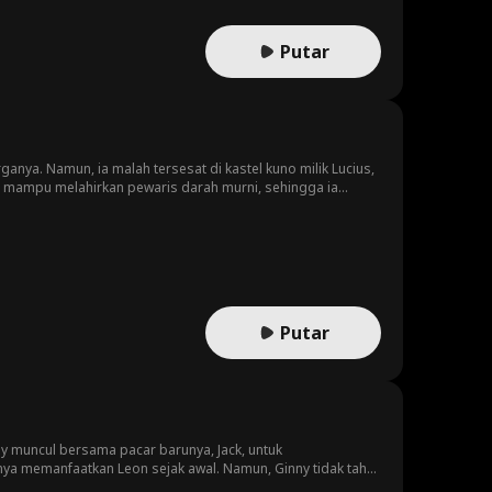
Putar
nya. Namun, ia malah tersesat di kastel kuno milik Lucius,
g mampu melahirkan pewaris darah murni, sehingga ia
ma pesan mengerikan dari si penyihir bahwa ramalan
bongkar, ia akan langsung dibunuh. Putus asa ingin kabur,
sebagai belahan jiwa sejati Aliyah dan menawarkan kebebasan,
kakek dan neneknya di desa, Aliyah sempat hidup damai.
ta ayah kandung Aliyah yang kejam dan mata duitan. Melewati
i cinta tulusnya pada Aliyah. Alan juga membuang
nyelesaikan semua kesalahpahaman, tetap bersama demi
Putar
ny muncul bersama pacar barunya, Jack, untuk
ya memanfaatkan Leon sejak awal. Namun, Ginny tidak tahu
 Zeus. Keduanya mengajari Leon seni bela diri tingkat