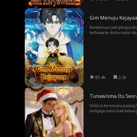
Gim Menuju Kejaya
Reinkarnasi jadi pengusaha
terbawa ke dunia nyata! Ap
85.4k
2.2k
Tunawisma Itu Seor
Victoria berencana pulang
menjaga nama baik keluarg
miliarder tampan nan kari
bertemu lagi dengan Carl y