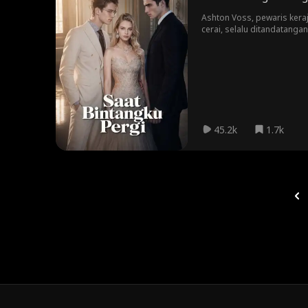
Ashton Voss, pewaris keraj
cerai, selalu ditandatangan
Ethan Morrow, raksasa Sili
dihancurkan, hanya dilihat
45.2k
1.7k