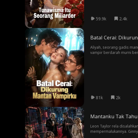
59.9k
2.4k
Batal Cerai: Dikur
Aliyah, seorang gadis manu
vampir berdarah murni ber
dipaksa kawin kontrak den
kecocokannya salah, dan ia
Aliyah terus dikurung oleh
meski awalnya ia cuma ber
Namun, ia tak henti-hentin
rentetan ujian hidup dan 
dendamnya dan pergi berke
cinta sejati, dan akhirnya
81k
2k
Mantanku Tak Tahu 
Leon Taylor rela disalahka
mempermalukannya. Ginny m
bahwa Leon bertemu dua ba