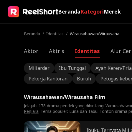
Beranda
Kategori
Merek
Beranda
/
Identitas
/
Wirausahawan/Wirausaha
Aktor
Aktris
Identitas
Alur Cer
Miliarder
Ibu Tunggal
Ayah Keren/Pri
Pekerja Kantoran
Buruh
Petugas kebe
Wirausahawan/Wirausaha Film
Jelajahi 178 drama pendek yang dibintangi Wirausahawa
Penjara
. Tema populer: Luna dan Tabu. Tonton drama p
Ibuku Ternyata Mili