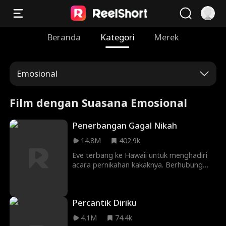
Beranda
Kategori
Merek
Emosional
Film dengan Suasana Emosional
Penerbangan Gagal Nikah
14.8M
402.9k
Eve terbang ke Hawaii untuk menghadiri
acara pernikahan kakaknya. Berhubung
kakinya patah dan dibalut gips, dia pun
memesan kursi ekstra lebar. Namun,
seorang wanita menyebalkan bersama
Percantik Diriku
anaknya yang manja memaksa Eve untuk
menukar tempat duduk. Saat turbulensi,
4.1M
74.4k
anak itu terjatuh. Ibunya pun menuntut