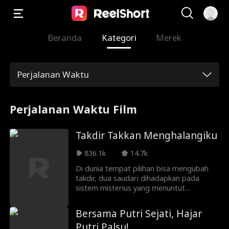
Beranda
Kategori
Merek
Perjalanan Waktu
Perjalanan Waktu Film
Takdir Takkan Menghalangiku
836.1k
14.7k
Di dunia tempat pilihan bisa mengubah
takdir, dua saudari dihadapkan pada
sistem misterius yang menuntut
keputusan besar: memilih satu miliar
dolar atau ibu mereka. Di kehidupan
Bersama Putri Sejati, Hajar
sebelumnya, adik Hannah, Ingrid, memilih
Putri Palsu!
uang dan hidup mewah, tapi akhirnya