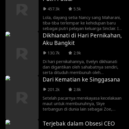
terpuruk. Sementara itu, Hannah memilih
457.3k
5.5k
keluarga dan sukses berkat kerja
kerasnya. Karena iri, Ingrid membunuh
Lola, dayang setia Nancy sang Maharani,
kakaknya. Kini, mereka terlahir kembali di
tiba-tiba terlempar ke kehidupan baru
hari penentuan. Ingrid memilih keluarga,
sebagai putri pelayan keluarga Sinclair. Ia
sedangkan Hannah dengan enggan
terkejut menemukan putri kandung
Dikhianati di Hari Pernikahan,
mengambil uangnya. Namun, saat Ingrid
keluarga itu berwajah persis sang
Aku Bangkit
merasa menang, Hannah justru
Maharani, tapi pemalu dan tertindas
tersenyum. Siapa tahu, adiknya baru saja
pewaris palsu. Bertekad membantu, Lola
130.7k
2.9k
memilih jalan menuju neraka?
membimbing Nancy melawan penipu licik
dan orang tua yang pilih kasih demi
Di hari pernikahannya, Evelyn dikhianati
memulai hidup baru yang berani!
dan digantikan oleh sahabatnya sendiri,
serta dituduh membunuh oleh
tunangannya hingga tewas. Kini setelah
Dari Kematian ke Singgasana
terlahir kembali, ia kembali ke pesta
pernikahan itu sebagai mempelai untuk
201.2k
2.8k
mengumpulkan bukti dan melancarkan
Setelah pacarnya merekayasa kecelakaan
serangan balik. Pesta pun berubah
maut untuk membunuhnya, Skye
menjadi ajang permohonan maaf terbuka
terbangun di dunia lain sebagai Zoe,
bagi pasangan licik tersebut.
permaisuri baru Kerajaan Legumid. Di
tengah intrik istana mematikan, menteri
Terjebak dalam Obsesi CEO
berkuasa yang berwajah persis