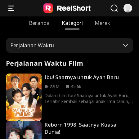
Beranda
Kategori
Merek
Perjalanan Waktu
Perjalanan Waktu Film
Ibu! Saatnya untuk Ayah Baru
2.9M
45.6k
Dalam film Ibu! Saatnya untuk Ayah Baru,
Terlahir kembali sebagai anak lima tahun,
Talia hanya ingin melindungi ibunya.
Namun, pesona dan bakat rahasianya
segera memikat para tetua yang berkuasa
Reborn 1998: Saatnya Kuasai
dan membungkam para peragu. Dengan
ayah seorang taipan, ayah tiri yang lebih
Dunia!
kaya, dan calon suami miliarder, dia