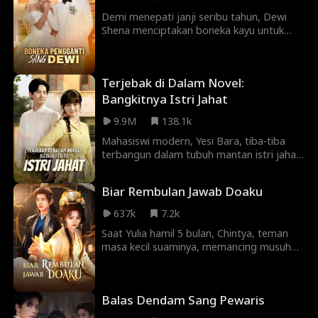
suami baik karena dia akan bersama
dengan cinta pertamanya setelah aku
Demi menepati janji seribu tahun, Dewi
meninggal karena keguguran...
Shena menciptakan boneka kayu untuk
menanggung semua luka kekasih
reinkarnasinya, Niko. Saat boneka itu
hancur, kebenaran pun terungkap—namun
Terjebak di Dalam Novel:
Shena telah bertemu Davi dan
terperangkap dalam perasaan yang tak
Bangkitnya Istri Jahat
terduga. Setelah melewati ujian hidup dan
9.9M
138.1k
mati, Shena memilih melepaskan masa lalu
dan menemukan rahasia cinta lintas
Mahasiswi modern, Yesi Bara, tiba-tiba
reinkarnasi pada diri Davi.
terbangun dalam tubuh mantan istri jahat
tokoh utama pria di sebuah novel era
lama. Demi jadi istri pejabat, dia pernah
Biar Rembulan Jawab Doaku
mengkhianati suami dan menggugurkan
kandungannya. Akhirnya, hidupnya
637k
7.2k
berakhir tragis bersama pria kasar.
Saat Yulia hamil 5 bulan, Chintya, teman
masa kecil suaminya, memancing musuh
membantai istana agar Yulia dibunuh. Yulia
yang terlahir kembali memutuskan untuk
tidak mengulangi hal yang sama.
Balas Dendam Sang Pewaris