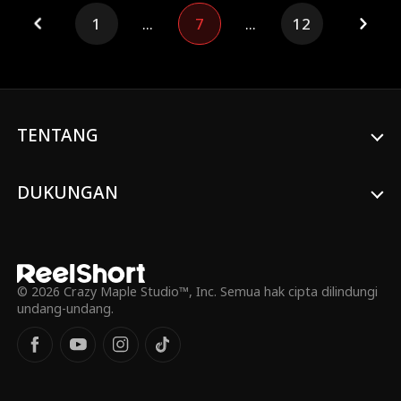
terlahir kembali, Simon bersumpah tidak
1
...
7
...
12
akan menikah lagi. Dia ingin bekerja keras
dan membesarkan putrinya.
TENTANG
DUKUNGAN
© 2026 Crazy Maple Studio™, Inc. Semua hak cipta dilindungi
undang-undang.