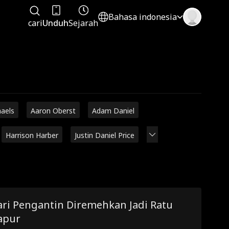
Bahasa indonesia
cari
Unduh
Sejarah
haels
Aaron Oberst
Adam Daniel
Harrison Harber
Justin Daniel Price
ari Pengantin Diremehkan Jadi Ratu
apur