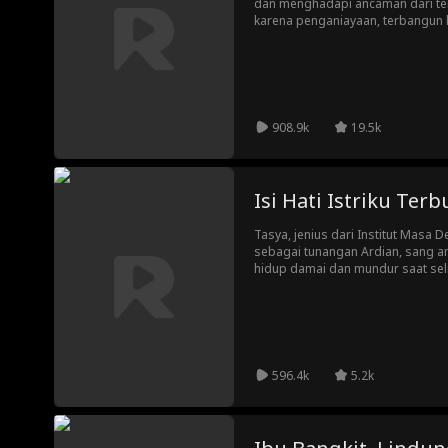
dan menghadapi ancaman dari te
karena penganiayaan, terbangun 
Sang permaisuri tak lagi mau me
menurunkan berat badan, merawat 
kepada suami yang sombong serta
Menghadapi istri yang telah ber
dengan putus asa.
908.9k
19.5k
Isi Hati Istriku Ter
Tasya, jenius dari Institut Masa
sebagai tunangan Ardian, sang ant
hidup damai dan mundur saat seli
pertama, Ardian malah bisa denga
kesembilan yang tak pernah ada!
596.4k
5.2k