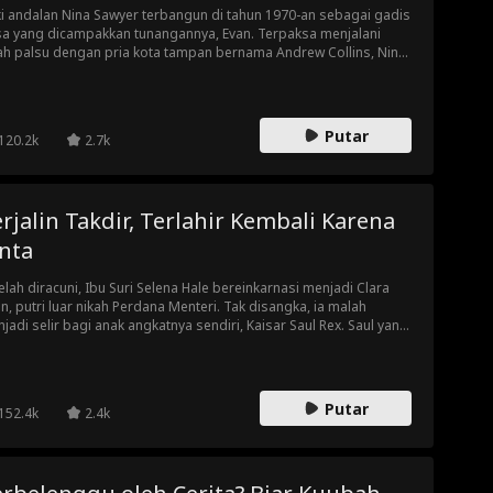
i andalan Nina Sawyer terbangun di tahun 1970-an sebagai gadis
a yang dicampakkan tunangannya, Evan. Terpaksa menjalani
ah palsu dengan pria kota tampan bernama Andrew Collins, Nina
 berharap apa-apa. Tak disangka, Andrew sangat baik padanya.
at bakat memasaknya, Nina merebut hati seluruh desa dan
intis bisnis kuliner. Saat mengira hidupnya tak bisa lebih baik
i, ia sadar suami 'biasa'-nya itu berasal dari keluarga yang jauh
Putar
120.2k
2.7k
ih berkuasa dari dugaannya.
lin Takdir, Terlahir Kembali Karena
nta
elah diracuni, Ibu Suri Selena Hale bereinkarnasi menjadi Clara
in, putri luar nikah Perdana Menteri. Tak disangka, ia malah
jadi selir bagi anak angkatnya sendiri, Kaisar Saul Rex. Saul yang
obsesi pada mendiang ibunya menggelar ritual pemanggilan
ah selama tiga tahun, tanpa sadar roh itu kini hidup dalam diri
ra. Meski awalnya Clara bertekad kabur dari istana, perlahan
inya mulai terpaut pada Saul...
Putar
152.4k
2.4k