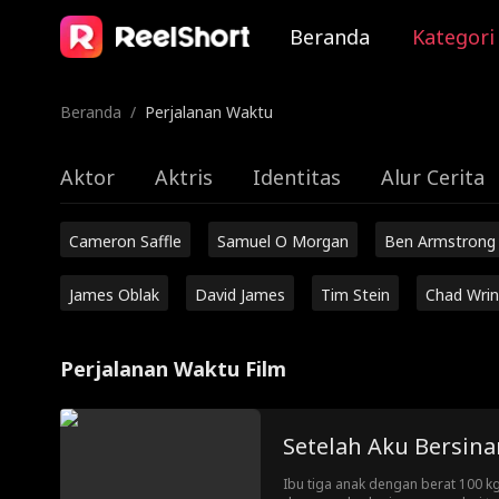
Beranda
Kategori
Beranda
/
Perjalanan Waktu
Aktor
Aktris
Identitas
Alur Cerita
Cameron Saffle
Samuel O Morgan
Ben Armstrong
James Oblak
David James
Tim Stein
Chad Wrin
Perjalanan Waktu Film
Setelah Aku Bersina
Ibu tiga anak dengan berat 100 k