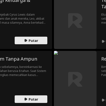
gi Keluarga &
T
T
enjebak Cyrus Lewis dalam
Eli
mi dan anak mereka, Leo, akibat
seb
wal masa silamnya, Anna bertekad
men
 memanfaatkan wawasannya tentang
iku
embangun kerajaan bisnis dari
ber
n kepercayaan keluarga yang
ber
lnya yang pendendam, Cindy Yates,
Putar
kim Tanpa Ampun
Re
an sebelumnya, bereinkarnasi ke
Bim
ahan berusia 8 tahun. Saat Sistem
seb
 tangkas memecahkan kasus
Put
 korup, dan menumpas bandit.
mem
mu bela diri dan kebijaksanaan.
men
kuatan baru ini demi mengabdi
an, dan mengukir namanya dalam
Putar