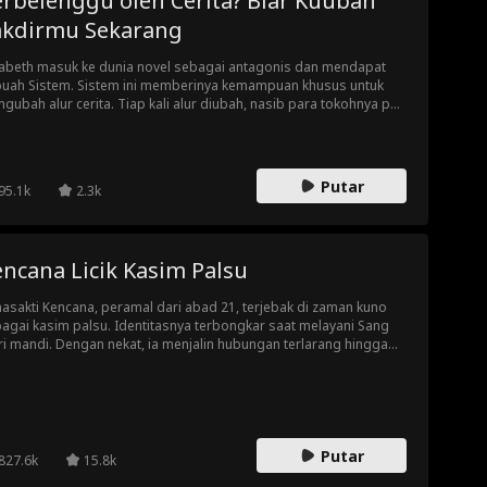
erbelenggu oleh Cerita? Biar Kuubah
akdirmu Sekarang
zabeth masuk ke dunia novel sebagai antagonis dan mendapat
uah Sistem. Sistem ini memberinya kemampuan khusus untuk
gubah alur cerita. Tiap kali alur diubah, nasib para tokohnya pun
t berubah. Wyatt dan Ivy, sang pemeran utama asli, malah jadi
nasib sial. Di sana, Elizabeth juga bertemu Adrian, pria yang
einkarnasi...
Putar
95.1k
2.3k
ncana Licik Kasim Palsu
asakti Kencana, peramal dari abad 21, terjebak di zaman kuno
agai kasim palsu. Identitasnya terbongkar saat melayani Sang
ri mandi. Dengan nekat, ia menjalin hubungan terlarang hingga
buat Putri jatuh hati. Lewat ramalan sakti dan intrik, ia
aklukkan istana hingga mendapat gelar unik: "Raja Rebahan".
Putar
827.6k
15.8k