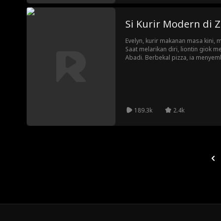
Si Kurir Modern di 
Evelyn, kurir makanan masa kini,
Saat melarikan diri, liontin giok
Abadi. Berbekal pizza, ia meny
Elliot dan lolos dari bahaya. Sa
benda lintas waktu, ia menjual bar
dua era, ia membantu Elliot mengh
memicu romansa yang menembus
189.3k
2.4k