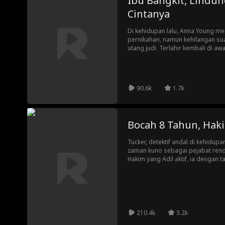
Ibu Bangkit, Lindun
Cintanya
Di kehidupan lalu, Anna Young m
pernikahan, namun kehilangan sua
utang judi. Terlahir kembali di a
mengubah takdir. Kini, ia harus
ledakan ekonomi 1980-an untuk m
nol, sembari berjuang memulihka
pernah ia hancurkan. Namun, riva
90.6k
1.7k
tak akan tinggal diam.
Bocah 8 Tahun, Ha
Tucker, detektif andal di kehidup
zaman kuno sebagai pejabat rend
Hakim yang Adil aktif, ia dengan
penculikan, mengecoh bangsawan
Lewat hadiah sistem, ia meraih il
Saksikan aksinya menggunakan ke
pada rakyat, menghukum kejahat
sejarah!
210.4k
3.2k