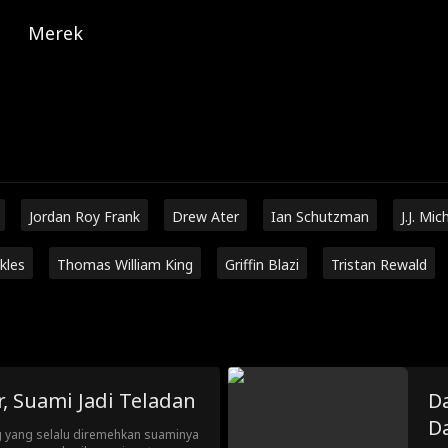
Merek
Jordan Roy Frank
Drew Ater
Ian Schutzman
J.J. Mic
kles
Thomas William King
Griffin Blazi
Tristan Rewald
r, Suami Jadi Teladan
D
D
g yang selalu diremehkan suaminya