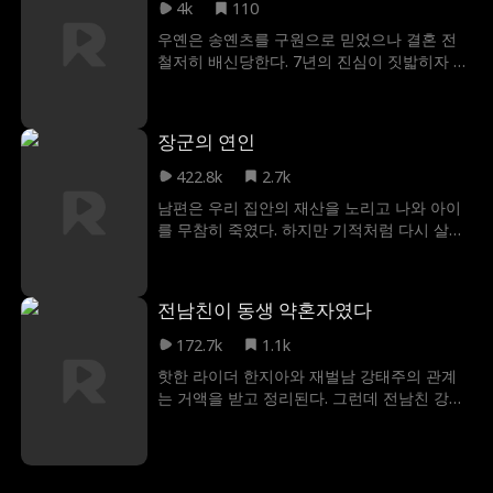
4k
110
우옌은 송옌츠를 구원으로 믿었으나 결혼 전
철저히 배신당한다. 7년의 진심이 짓밟히자 그
녀는 치밀한 스캔들로 반격하며, 조울증을 앓
는 그의 동생 송화이쉬와 금기된 관계에 빠진
다. 형제 사이를 오가며 복수를 꾀하던 우옌은
장군의 연인
점차 송화이쉬가 숨겨온 깊은 사랑을 깨닫는
다. 형제의 원한이 폭발해 파국에 치닫는 순간,
422.8k
2.7k
우옌은 송화이쉬를 구하고 마침내 서로의 구
남편은 우리 집안의 재산을 노리고 나와 아이
원이 되어 맺어진다.
를 무참히 죽였다. 하지만 기적처럼 다시 살아
날 기회가 주어졌다! 전생엔 은혜를 갚기 위해
그에게 시집갔지만, 그는 진짜 은인이 아닌 사
기꾼이었다! 이번 생에서 진짜 은인은 나를 다
전남친이 동생 약혼자였다
시 도와주었고, 나는 다른 신분으로 복수를 계
획하게 된다. 하지만 복수의 서막이 오르기도
172.7k
1.1k
전에 나는 뜻밖의 공격으로 기억을 잃고 만
핫한 라이더 한지아와 재벌남 강태주의 관계
다… 이제 나는 어떡해야 할까?
는 거액을 받고 정리된다. 그런데 전남친 강태
주가 독한 이복 동생의 약혼자였고, 자신을 쫓
던 연하남은 그의 조카였다. 얽힌 관계 속에서
한지아는 유혹하는 사냥꾼이 되어 반격하고,
강태주는 금지된 관계에 빠져든다. 이 위험한