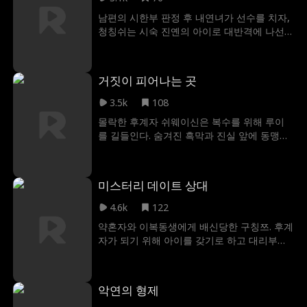
남편의 시한부 판정 후 내연녀가 선수를 치자,
청칭쉬는 시숙 진옌의 아이로 대반격에 나선
다. 완벽한 계획이라 믿었건만 밤이 되자 진짜
아빠가 방문을 여는데…
거짓이 피어나는 곳
3.5k
108
몰락한 후계자 쉬웨이신은 복수를 위해 루이
를 길들인다. 숨겨진 흑막과 진실 앞에 동맹을
맺은 두 사람. 철저한 통제 속에 피어난 감정은
위기를 넘어 반격의 열쇠가 될 수 있을까?
미스터리 데이트 상대
4.6k
122
약혼자와 이복동생에게 배신당한 구칭쯔. 후계
자가 되기 위해 아이를 갖기로 하고 대리부를
찾는다. 그녀를 짝사랑해 온 서류상 동생 저우
치녠이 몰래 비밀 데이트 상대를 자처하는데…
악연의 형제