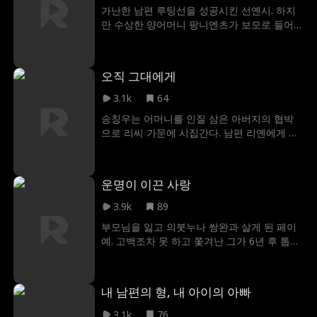
가난한 남편 루팅선을 성공시킨 선옌시. 하지
만 수상한 양어머니 팡니엔츠가 보모로 들어
오고 남편이 이를 감싸면서 완벽했던 부부의
사랑에 금이 가기 시작한다.
오직 그대에게
3.1k
64
송칭우는 어머니를 인질 삼은 아버지의 협박
으로 리씨 가문에 시집간다. 남편 리옌에게 냉
대받던 그녀는 남편의 삼촌이자 가문 실세인
리한샤오와 엮인다. 임신을 위해 접근한 금기
된 관계 속에서 점차 사랑이 싹트며 수많은 난
운명이 이끈 사랑
관에 맞서게 된다.
3.9k
89
부모님을 잃고 의붓누나 쌍완과 살게 된 페이
예. 고백조차 못 하고 쫓겨난 그가 6년 후 톱스
타가 되어 그녀와 운명처럼 재회합니다.
내 남편의 형, 내 아이의 아빠
3.1k
76