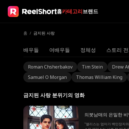
홈
카테고리
브랜드
홈
/
금지된 사랑
배우들
여배우들
정체성
스토리 전
Roman Chsherbakov
Tim Stein
Drew A
Samuel O Morgan
Thomas William King
금지된 사랑 분위기의 영화
의붓남매의 은밀한 비
"앨리스는 엄마가 백만장자와 재혼한 후 세인트 메리 고등학교로 