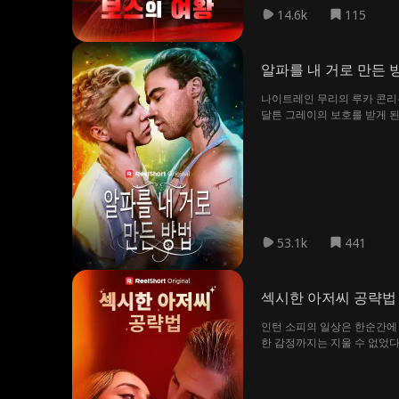
14.6k
115
게 되었다.
알파를 내 거로 만든 
나이트레인 무리의 루카 콘리
달튼 그레이의 보호를 받게 된
과 전통의 굴레 속에서, 육체
53.1k
441
섹시한 아저씨 공략법
인턴 소피의 일상은 한순간에 
한 감정까지는 지울 수 없었다
시선, 점점 깊어지는 금지된 감