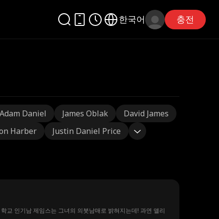
한국어
충전
Adam Daniel
James Oblak
David James
on Harber
Justin Daniel Price