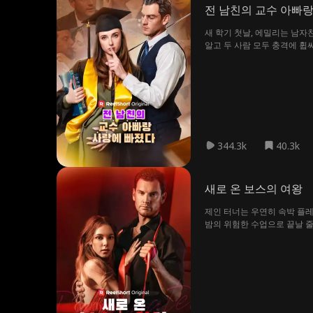
전 남친의 교수 아빠
새 학기 첫날, 에밀리는 남자
알고 두 사람 모두 충격에 휩
자신이 임신했다는 뜻밖의 사
344.3k
40.3k
새로 온 보스의 여왕
제인 터너는 우연히 속박 플레
밤의 위험한 수업으로 끝날 줄
었다. 그럼에도 그는 제인의 
비밀이 탄로 난 정도까지 발전
트와 관련된 협박 메시지를 받
장 스태프이자 제인의 어머니에
두 사람의 비밀스러운 관계가 
나지 않기로 한 거래를 맺었다
랑하게 된 돔에게 연락했다. 