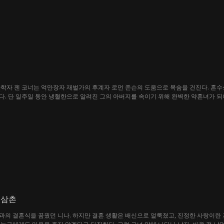
학자 젠 코너는 억만장자 재벌가의 후계자 로먼 존슨의 도움으로 목숨을 건진다. 혼수상
. 단 일주일 동안 냉혈한으로 알려진 그의 아버지를 속이기 위해 완벽한 약혼녀가 되
았다. 집안 식구들의 냉정한 시선과 하인들의 감시, 그리고 모든 것을 꿰뚫어 보는 듯
예상치 못한 사랑으로 변해가고, 그럴수록 비밀이 드러날 위험도 점점 커져간다. 그리고
 삼촌
과의 결혼식을 꿈꿨던 니나. 하지만 결혼 생활은 배신으로 얼룩졌고, 진정한 사랑이란