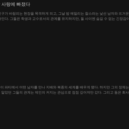
랑 사랑에 빠졌다
친구가 바람피는 현장을 목격하게 되고, 그날 밤 에밀리는 찰스라는 낯선 남자와 뜨거운
싸인다. 그들은 학생과 교수로서의 관계를 유지하지만, 둘 사이엔 숨길 수 없는 긴장감
실을 알게 되는데…
이 파티에서 어떤 남자를 만나 지배와 복종의 세계를 배우게 됐다. 하지만 그의 정체
 알았던 그들의 관계는 제인의 커지는 관심으로 점점 깊어져만 갔다. 그리고 돔은 회사의
제안을 받아들이고, 둘만의 은밀한 레슨을 이어갔다. "레슨"을 명분 삼아, 아무도 모
하게 됐다. 한편, 제인은 돔의 "지도" 덕분에 영화 촬영장에서 조금씩 주목을 받게 되었
기 시작했고, 돔은 제인을 지키려 했다. 제인은 협박의 배후에 여러 인물이 얽혀 있어 
게 집착했던 더그로 밝혀졌다. 결국 더그는 제인을 납치하려고 했지만, 제인의 재빠른
드러나 버리고 말았다. 이에 돔은 제인 모르게 그녀의 아버지를 만나 제인이 배우의 길
. 시간은 흘러 제인의 영화 시사회가 열리는 밤, 아버지는 마침내 그녀에게 숨겨왔던 
그녀의 메시지를 받은 돔은 제인을 떠난 일에 대해 용서를 구했고 결국 제인은 모든 것을