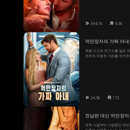
394.1k
4.3k
억만장자의 가짜 아내
폭발 사고로 연구소를 잃은 과
먼에게 위험한 거래를 제안한다
다리는 현실은 결코 만만치 않
다. 거짓으로 시작된 관계는 
진실에 점점 가까워지는데...
24.3k
172
전남편 대신 억만장자
대학 시절부터 사랑했던 에반