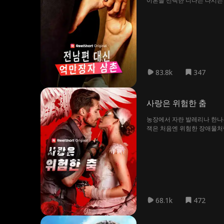
이혼을 선택한 니나는 다시는 
자 카리스마 넘치는 남자였다.
시 한번 사랑을 받아들일 수 
83.8k
347
사랑은 위험한 춤
농장에서 자란 발레리나 한나
잭은 처음엔 위험한 장애물처럼
하지만 함께 죽음에 직면했을 
68.1k
472