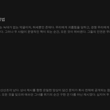
방법
는 늑대가 없는 약골이자, 허세뿐인 존재다. 무리에게 괴롭힘을 당하고, 경쟁 무리에
다. 그러나 두 사람이 운명적인 짝이 되는 순간, 모든 것이 뒤바뀐다. 그들의 인연은 
적 욕망에 굴복해 목숨을 건 금지된 로맨스에 빠질 것인지 선택해야 한다.
산산조각 났다. 상사 제시를 향한 은밀한 망상이 담긴 문자가 회사 전체에 공개되는 참
. 모든 것을 잊으려 애쓰던 그녀를 위기의 순간 구한 건 다름 아닌 제시였다. 심지어 두
정. 소피는 절친의 딸. 제시는 도저히 포기할 수 없는 남자. 이 치명적인 유혹은, 애초