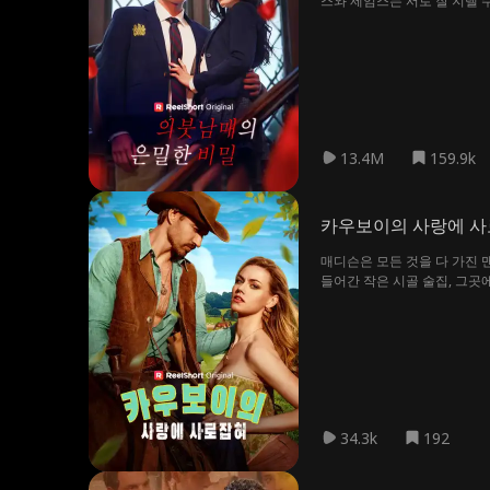
13.4M
159.9k
카우보이의 사랑에 
매디슨은 모든 것을 다 가진 
들어간 작은 시골 술집, 그곳
침, 보는 그녀에게 뜻밖의 일
시작한다. 그리고 어쩌면, 그
34.3k
192