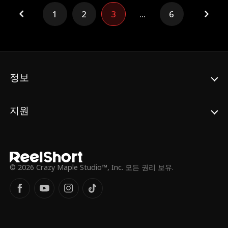
만 위험할 정도로 매력적인 카우보이 보와 뜨
1
2
3
...
6
거운 하룻밤을 보내게 된 매디슨. 다음 날 아
침, 보는 그녀에게 뜻밖의 일자리와 머물 곳을
제안한다. 그렇게 매디슨은 고급스러운 진주
목걸이를 벗고 카우보이 부츠를 신으며, 황소
를 타고 말을 모는 등 전혀 예상치 못한 삶을
시작한다. 그리고 어쩌면, 그녀는 이 낯설고 거
정보
친 텍사스에서 진정한 사랑마저 찾게 될지도
모른다.
지원
© 2026 Crazy Maple Studio™, Inc. 모든 권리 보유.