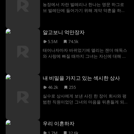
에 이 상황을 들키면 모든 걸 잃게 될 수도 있
농장에서 자란 발레리나 한나는 명문 하그로
었다. 그럼에도 그는 제인의 제안을 받아들이
브 발레단에 들어가기 위해 계약 약혼을 하게
고, 둘만의 은밀한 레슨을 이어갔다. "레슨"을
된다. 그러나 잘생겼지만 위험한 암살자 잭이
명분 삼아, 아무도 모르는 은밀한 관계를 유지
나타나면서 모든 계획이 틀어지기 시작한다.
하던 두 사람은 서로에 대한 욕망이 커지면서
잭은 처음엔 위험한 장애물처럼 보였지만, 한
비밀이 탄로 난 정도까지 발전하게 됐다. 한편,
알고보니 억만장자
나는 그가 사실 그녀에게 모든 걸 줄 수 있는
제인은 돔의 "지도" 덕분에 영화 촬영장에서
사람이라는 것을 알게 된다. 한나가 마음을 열
5.5M
74.5k
조금씩 주목을 받게 되었다. 그러던 중, 제인은
려는 순간, 잭은 또다시 그녀에게서 멀어진다.
세상을 떠난 어머니, 유명 배우 인그리드 하트
태어나자마자 바뀌었기에 앨리는 잰더 매독스
하지만 함께 죽음에 직면했을 때, 그들은 진정
와 관련된 협박 메시지를 받기 시작했고, 돔은
와 사랑에 빠질 때까지 그녀는 자신에 대해 전
한 사랑을 놓치기에는 인생이 너무 짧다는 것
제인을 지키려 했다. 제인은 협박의 배후에 여
혀 몰랐고, 때마침 그녀는 자신의 DNA 결과를
을 깨닫는다.
러 인물이 얽혀 있어 누구의 말을 들어야 할지
받게 되었다. 지금 그녀는 자신의 친부가 누구
혼란에 빠졌다. 그러다 진짜 범인은 촬영장 스
인지 잰더에게 털어놓고 그와 헤어질지 아니
내 비밀을 가지고 있는 섹시한 상사
태프이자 제인의 어머니에게 집착했던 더그로
면 그가 사랑하는 그 남자에게 거짓말을 할지
밝혀졌다. 결국 더그는 제인을 납치하려고 했
고민에 빠지게 되었다.
46.2k
255
지만, 제인의 재빠른 기지로 돔이 그녀를 구하
실수로 상사에게 보낸 사진 한 장이 회사와 평
러 나타나게 했다. 하지만 이 과정에서 두 사람
범한 직원이었던 그녀의 마음을 뒤흔들게 되
의 비밀스러운 관계가 드러나 버리고 말았다.
면서 사무실에는 욕망과 스캔들, 그리고 감춰
이에 돔은 제인 모르게 그녀의 아버지를 만나
뒀던 비밀들이 걷잡을 수 없이 번져나가기 시
제인이 배우의 길을 걷는 것을 허락하는 대신,
작했는데...
돔은 런던으로 떠나 다시는 그녀를 만나지 않
우리 이혼하자
기로 한 거래를 맺었다. 시간은 흘러 제인의 영
화 시사회가 열리는 밤, 아버지는 마침내 그녀
1.7M
32.6k