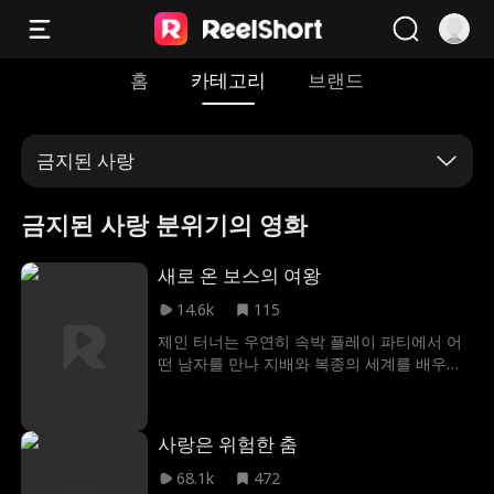
홈
카테고리
브랜드
금지된 사랑
금지된 사랑 분위기의 영화
새로 온 보스의 여왕
14.6k
115
제인 터너는 우연히 속박 플레이 파티에서 어
떤 남자를 만나 지배와 복종의 세계를 배우게
됐다. 하지만 그의 정체는 자신의 아버지를 가
족 기업에서 내쫓으려 하는 사람이었다. 하룻
밤의 위험한 수업으로 끝날 줄 알았던 그들의
사랑은 위험한 춤
관계는 제인의 커지는 관심으로 점점 깊어져
만 갔다. 그리고 돔은 회사의 엄격한 규정 때문
68.1k
472