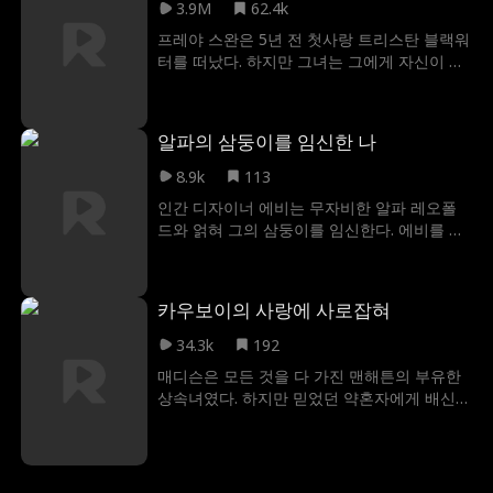
나타난 남자, 바로 전 남편의 삼촌 데이먼. 조
3.9M
62.4k
이게 되는데...
카와는 정반대의 성격을 가진 그는 억만장자
프레야 스완은 5년 전 첫사랑 트리스탄 블랙워
이자 카리스마 넘치는 남자였다. 니나는 전 남
터를 떠났다. 하지만 그녀는 그에게 자신이 아
편의 가족과 엮이는 것을 원치 않지만, 데이먼
이를 가졌다는 사실을 알리지 않았다! 이제 트
의 진심 어린 고백과 끈질긴 구애 앞에서 흔들
리스탄은 영웅 드래곤 슬레이어로 왕국에 돌
리기 시작한다. 과연 상처받은 그녀의 마음이
아왔고, 프레야는 그의 개인 하녀가 되었다. 프
다시 한번 사랑을 받아들일 수 있을까?
알파의 삼둥이를 임신한 나
레야는 마침내 트리스탄에게 진실을 말할 수
있을까?
8.9k
113
인간 디자이너 에비는 무자비한 알파 레오폴
드와 얽혀 그의 삼둥이를 임신한다. 에비를 지
키기 위해 그는 그녀를 자기 집에 강제로 데려
오고 둘이 그저 거래 관계라 하지만, 메이트 본
능 때문에 그녀의 고통을 공유한다. 에비는 그
카우보이의 사랑에 사로잡혀
의 세계에 휘말리고, 다른 무리의 암늑대 달린
과 가족의 위협에 놓인다. 과연 그는 메이트인
34.3k
192
에비를 지킬 수 있을까?
매디슨은 모든 것을 다 가진 맨해튼의 부유한
상속녀였다. 하지만 믿었던 약혼자에게 배신당
한 채 텍사스에 홀로 남겨지며 하루아침에 전
부를 잃고 만다. 절망과 좌절 속에서 우연히 들
어간 작은 시골 술집, 그곳에서 그녀는 전 남자
친구의 삼촌인 보 헤이즈와 마주친다. 거칠지