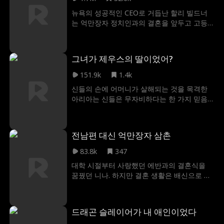
에게 숨겨왔던 모든 진실을 털어놓았다. 그렇
뉴욕의 성공적인 CEO로 거듭난 할리 빌드너
게 진실을 알게 된 제인은 진심으로 사랑하게
는 억만장자 정치인과의 결혼을 앞두고 고등
된 돔에게 연락했다. 그녀의 메시지를 받은 돔
학교 때 만난 첫사랑 남편이 이혼 서류에 서명
은 제인을 떠난 일에 대해 용서를 구했고 결국
하지 않았다는 충격적인 사실을 알게 된다. 과
제인은 모든 것을 용서해 주었다. 그렇게 두 사
거를 청산하기 위해 고향으로 돌아온 그녀는
람은 당당한 연인으로 함께 할 수 있게 되었다.
그녀가 제우스의 딸이었어?
두 가지 엄청난 비밀을 알게 된다. 하나는 남편
이 그녀의 마음을 아프게 했던 진짜 이유이고,
151.9k
1.4k
다른 하나는 그들 사이에 7살짜리 딸이 있다는
신들의 손에 어머니가 살해되는 것을 목격한
사실이다. 남편과의 옛 감정이 다시 살아나면
아리아는 신들은 무자비하다는 한 가지 믿음
서 할리는 과거에 남겨둔 인생과 자신이 홀로
을 갖고 살았다. 그러던 어느 날, 굶주린 가족
만들어낸 인생 사이에서 갈등하게 된다.
을 위해 우연히 금빛 양을 사냥하게 된 아리아
는 그 양이 올림포스의 성스러운 생명체라는
전남편 대신 억만장자 삼촌
사실을 전혀 알지 못했다. 이 일로 아리아는 어
머니를 죽인 자이자 올림포스 불멸의 용사인
83.8k
347
카이로스와 맞닥뜨리게 되고, 그는 재판을 위
대학 시절부터 사랑했던 에반과의 결혼식을
해 아리아를 올림포스로 데려간다. 그곳에서
꿈꿨던 니나. 하지만 결혼 생활은 배신으로 얼
아리아는 자신의 진정한 정체성과 내면에 숨
룩졌고, 진정한 사랑이란 건 환상에 불과했다
겨진 힘 그리고 카이로스의 폭력적인 과거 뒤
는 쓰라린 현실만 남겼다. 상처받은 마음으로
에 숨겨진 가슴 아픈 진실을 알게 된다. 그렇게
이혼을 선택한 니나는 다시는 누구에게도 마
둘은 함께 위험에 맞서고 트라우마를 극복하
드래곤 슬레이어가 내 애인이었다
음을 주지 않겠다고 다짐한다. 그런 그녀 앞에
며, 영원히 둘을 하나로 묶어둘 운명을 받아들