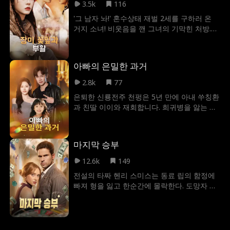
선은 없다지만, 그가 바로 신이다!
3.5k
116
'그 남자 놔!' 혼수상태 재벌 2세를 구하러 온
거지 소녀! 비웃음을 깬 그녀의 기막힌 처방.
'욕조에 저 미남을 눕혀.'
아빠의 은밀한 과거
2.8k
77
은퇴한 신룡전주 천펑은 5년 만에 아내 쑤칭환
과 친딸 이이와 재회합니다. 희귀병을 앓는 딸
과 강제 결혼 위기에 처한 아내! 그는 악당들을
물리치고 딸의 병을 완치하며, 마침내 둘째까
지 얻어 완벽하고 행복한 가정을 이룹니다.
마지막 승부
12.6k
149
전설의 타짜 헨리 스미스는 동료 립의 함정에
빠져 형을 잃고 한순간에 몰락한다. 도망자 신
세가 된 그는 소피아의 도움으로 목숨을 구한
뒤, 시카고 지하 카지노의 청소부 ‘칼’로 신분
을 숨긴 채 살아간다. 하지만 그것도 잠시, 마
피아와 손잡고 나타난 립이 다시 그를 피비린