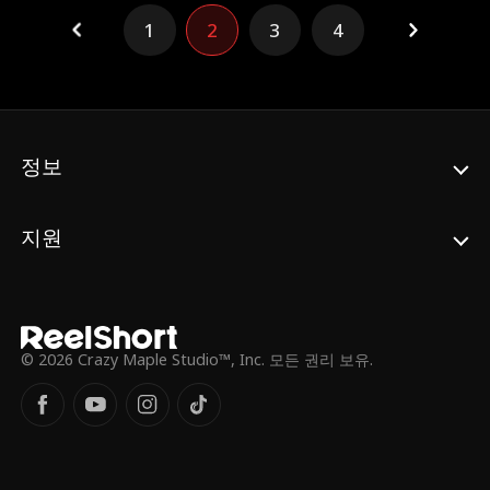
내 나는 도박판으로 끌어들인다. 모든 것을 빼
1
2
3
4
앗긴 헨리는 이제 목숨을 건 마지막 설계를 시
작한다. 자신을 파괴한 자들을 향한 치밀하고
도 잔혹한 복수가 시작된다.
정보
지원
© 2026 Crazy Maple Studio™, Inc. 모든 권리 보유.