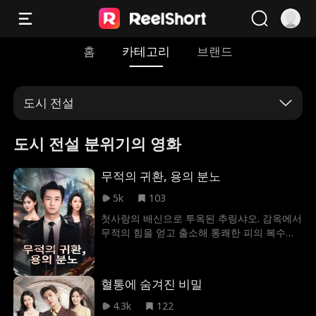
홈
카테고리
브랜드
도시 전설
도시 전설 분위기의 영화
무적의 귀환, 용의 분노
5k
103
첫사랑의 배신으로 투옥된 추링샤오. 감옥에서
무적의 힘을 얻고 출소해 통쾌한 피의 복수를
펼친다!
혈통에 숨겨진 비밀
4.3k
122