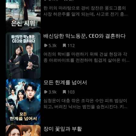
녀에게 첫눈에 반해 곧바로 청혼을 한다. 밖에
한 끼의 마라탕으로 경비 장찬은 풍도그룹의
서는 냉혹하게 세상을 지배하는 거물. 하지만
사장 허은주를 알게 되는데, 사고로 전기 충격
허찬의 곁에서만큼은 그녀의 말에 복종하는
을 받아 할아버지 임훈의 수련을 물려받고 각
순하고 다정한 '댕댕이' 남편으로 변하는 송민
성한다. 임씨면 어떻고 허씨면 어떠랴? 배경은
우.
무시하고 실력만 인정하는 나 장찬, 주먹으로
배신당한 막노동꾼, CEO와 결혼하다
대화하자.
5.3k
112
여친의 학비를 마련하기 위해 건설 현장과 각
종 아르바이트를 전전하며 힘겹게 살아온 이
시안, 드디어 여친의 졸업식 날, 반지를 준비해
청혼하려 했지만, 여친은 돌연 그의 가장 친한
친구와의 약혼을 선언한다. 충격적인 장면을
모든 한계를 넘어서
우연히 목격한 고찬그룹 CEO 고은월, 이시안
의 선량함과 순수함에 마음이 움직인 그녀는
3.9k
103
뜻밖에도 그에게 결혼을 제안한다. 그렇게 두
심청운이 대충 깎은 조각은 수만 피트 법상이
사람은 드라마틱하게 혼인신고를 마치고 부부
되고, 버려진 낙서는 범인을 승천시킨다. 키우
가 되는데… 과연 이들의 운명은 어디로 향할
는 개는 천지를 삼키며, 대충 끓인 미꾸라지는
까?
사해의 교룡이다. 자신의 힘도 모르는 이 남자
곁엔 미녀 CEO 아내와 맹신하는 무도 성녀, 대
장미 꽃잎과 부활
하 최고 고수인 이웃들이 함께한다. 대하에 신