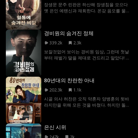
장생문 문주 린판은 하산해 장생침을 모으다
옛 은인 예톈신과 재회한다. 온갖 음모를 물리
친 그는 결국 영생 대신 그녀와의 사랑을 택한
다.
경비원의 숨겨진 정체
339.2k
2.3k
보잘것없어 보이는 경비원 임상, 그런데 첫날
부터 재벌가 딸을 제대로 건드리고 말았다! 화
가 난 그녀는 매일같이 임상의 뒤를 캐기 시작
하고, 수많은 재벌 2세까지 그를 위협하며 나
선다. 이대로 가다간 그의 정체가 드러날까 두
80년대의 찬란한 아내
렵기만 한데...
202.3k
1.1k
시골 의사 허찬은 오직 약혼자 양병훈의 뒷바
라지만을 위해 모든 것을 바쳤다. 하지만 돌아
온 것은 도시에서 다른 여자와 이미 가정을 이
룬 양병훈의 참담한 배신이었다. 모든 진실을
알게 된 허찬은 배신감 속에 그와의 관계를 정
은신 시위
리하려던 순간, 우연히 조직의 두목 송민우의
목숨을 구하게 된다. 목숨을 건진 송민우는 그
247k
2k