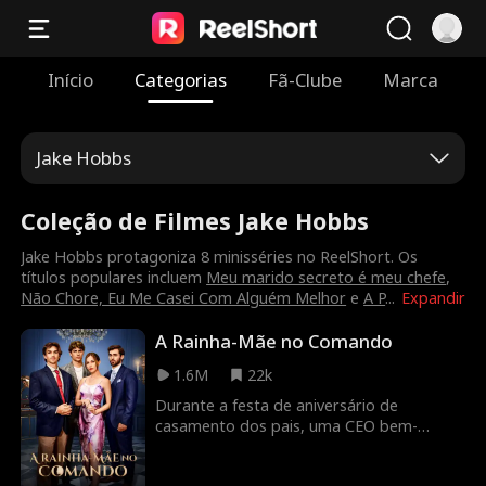
Início
Categorias
Fã-Clube
Marca
Jake Hobbs
Coleção de Filmes Jake Hobbs
Jake Hobbs protagoniza 8 minisséries no ReelShort. Os
títulos populares incluem
Meu marido secreto é meu chefe
,
Não Chore, Eu Me Casei Com Alguém Melhor
e
A P
...
Expandir
A Rainha-Mãe no Comando
1.6M
22k
Durante a festa de aniversário de
casamento dos pais, uma CEO bem-
sucedida é tratada como uma qualquer,
acusada de oferecer um diamante falso e