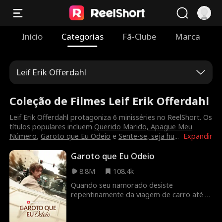
Início
Categorias
Fã-Clube
Marca
Leif Erik Offerdahl
Coleção de Filmes Leif Erik Offerdahl
Leif Erik Offerdahl protagoniza 6 minisséries no ReelShort. Os
títulos populares incluem
Querido Marido, Apague Meu
Número
,
Garoto que Eu Odeio
e
Sente-se, seja hu
...
Expandir
Garoto que Eu Odeio
8.8M
108.4k
Quando seu namorado desiste
repentinamente da viagem de carro até o
casamento de sua melhor amiga,
Samantha Smiles se vê obrigada a