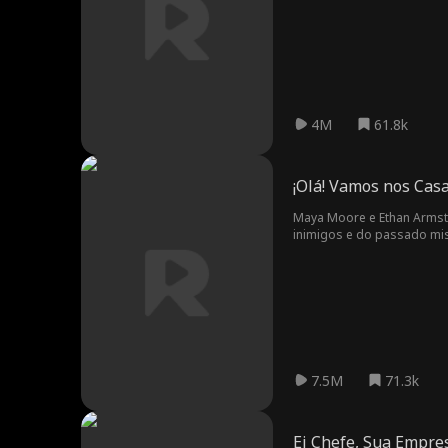
4M
61.8k
¡Olá! Vamos nos Cas
Maya Moore e Ethan Armst
inimigos e do passado mi
7.5M
71.3k
Ei Chefe, Sua Empr