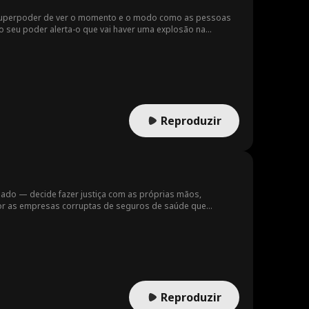
o superpoder de ver o momento e o modo como as pessoas
 o seu poder alerta-o que vai haver uma explosão na
a bomba antes que seja tarde demais.
Reproduzir
ado — decide fazer justiça com as próprias mãos,
por as empresas corruptas de seguros de saúde que
cia, deixando pistas pelo caminho para transmitir sua
enciar.
Reproduzir