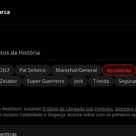
rca
tos da História
DILF
Pai Solteiro
Marechal/General
Assistente
Zelador
Super Guerreiro
Jock
Tímida
Segura
 ReelShort, incluindo
O Gênio da Lâmpada Sob Contrato
,
Segredos d
 incluem Celebridade e Vingança. Assista online com os primeiros ep
entiras