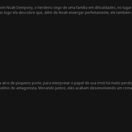
 com Noah Dempsey, o herdeiro cego de uma família em dificuldades, no luga
mas logo ela descobre que, além de Noah enxergar perfeitamente, ele também 
ara é a mulher dos seus sonhos, aquela que ele procurava há muito tempo.
ma atriz de pequeno porte, para interpretar o papel de sua irmã há muito perdi
rutínio do antagonista. Morando juntos, eles acabam desenvolvendo um roma
a reputação deles, levando o pai de Clyde a arranjar o casamento de Violet 
mper a cerimônia de casamento...