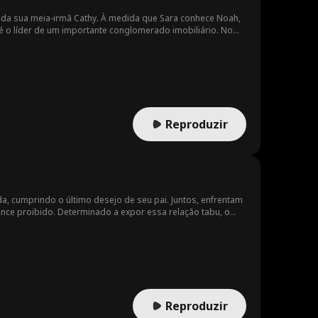
r da sua meia-irmã Cathy. À medida que Sara conhece Noah,
é o líder de um importante conglomerado imobiliário. No
Reproduzir
da, cumprindo o último desejo de seu pai. Juntos, enfrentam
nce proibido. Determinado a expor essa relação tabu, o
com outro. Em uma tentativa desesperada de recuperar seu
Reproduzir