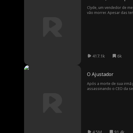
Clyde, um vendedor de mei
vão morrer. Apesar das ten
empresa onde trabalha e q
417.1k
6k
O Ajustador
Após a morte de sua irmã 
assassinando o CEO da seg
exploram injustamente os c
mensagem. Logo, ele se to
4.5M
91.4k