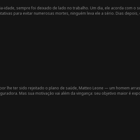
a-idade, sempre foi deixado de lado no trabalho. Um dia, ele acorda com 
tativas para evitar numerosas mortes, ninguém leva ele a sério. Dias depois,
ue todos no edifício vão morrer. Agora, ele precisa descobrir quem colocou 
por lhe ter sido rejeitado o plano de saúde, Matteo Leone — um homem arras
uradora. Mas sua motivação vai além da vingança: seu objetivo maior é ex
lientes mais vulneráveis. Matteo mantém-se sempre um passo à frente da polí
rna um herói para aqueles que os CEOs sem escrúpulos acreditavam poder sil