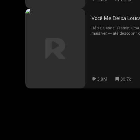
Você Me Deixa Louc
Há seis anos, Yasmin, uma
mais ver — até descobrir q
Tristen Mars, ex-piloto de
medida que a antiga chama
que passaram anos deseja
3.8M
30.7k