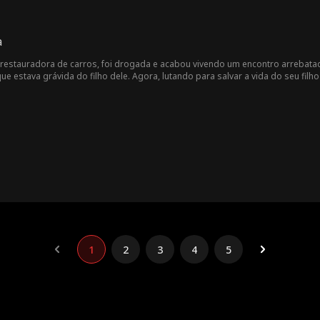
a
 restauradora de carros, foi drogada e acabou vivendo um encontro arrebata
ue estava grávida do filho dele. Agora, lutando para salvar a vida do seu fil
 corridas e CEO do império automobilístico Mars Motor Group. O que Yasmin n
 volta a arder e segredos ocultos ameaçam vir à tona, Yasmin e Tristen s
ndo reencontrar.
1
2
3
4
5