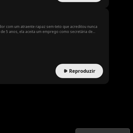
dor com um atraente rapaz sem-teto que acreditou nunca
ho de 5 anos, ela aceita um emprego como secretária de
ão imagina é que esse bilionário é o pai do seu menino! À
e apaixonam sem perceber que são os mesmos desconhecidos
Reproduzir