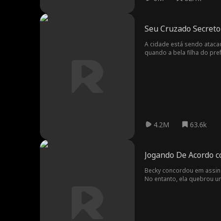
Seu Cruzado Secreto
A cidade está sendo ataca
quando a bela filha do pre
vida de Nadia?
4.2M
63.6k
Jogando De Acordo c
Becky concordou em assina
No entanto, ela quebrou u