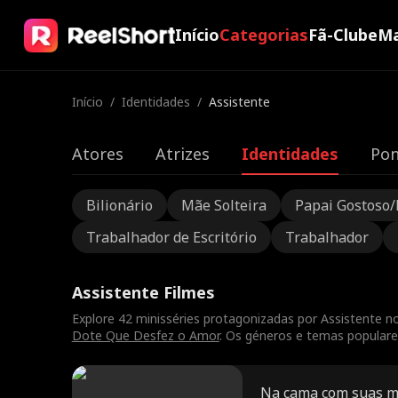
Início
Categorias
Fã-Clube
Ma
Início
/
Identidades
/
Assistente
Atores
Atrizes
Identidades
Pon
Bilionário
Mãe Solteira
Papai Gostoso/
Trabalhador de Escritório
Trabalhador
Assistente Filmes
Explore 42 minisséries protagonizadas por Assistente no
Dote Que Desfez o Amor
. Os géneros e temas populares
Na cama com suas m