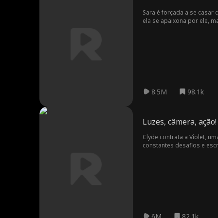
Sara é forçada a se casar
ela se apaixona por ele, 
final, Noah percebe que S
8.5M
98.1k
Luzes, câmera, ação!
Clyde contrata a Violet, u
constantes desafios e esc
antagonista tenta manchar 
amor, Clyde decide interro
6M
82.1k