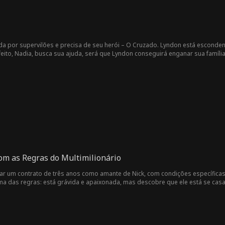
da por supervilões e precisa de seu herói – O Cruzado. Lyndon está esconden
feito, Nadia, busca sua ajuda, será que Lyndon conseguirá enganar sua famíl
om as Regras do Multimilionário
r um contrato de três anos como amante de Nick, com condições específicas,
ma das regras: está grávida e apaixonada, mas descobre que ele está se ca