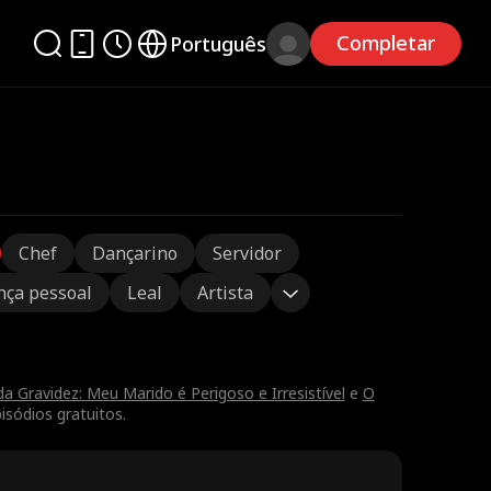
Completar
Português
Chef
Dançarino
Servidor
nça pessoal
Leal
Artista
a Gravidez: Meu Marido é Perigoso e Irresistível
e
O
isódios gratuitos.