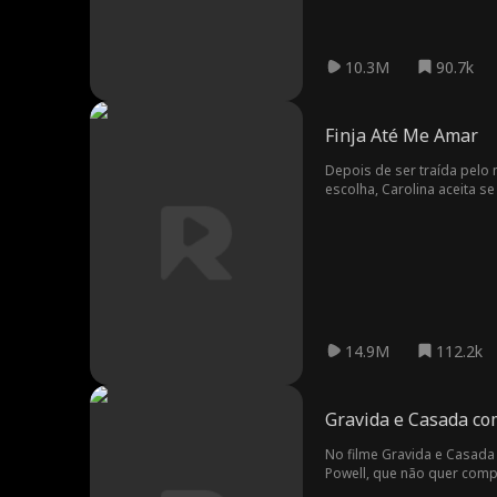
10.3M
90.7k
Finja Até Me Amar
Depois de ser traída pelo
escolha, Carolina aceita 
também a eles mesmos.
14.9M
112.2k
Gravida e Casada co
No filme Gravida e Casada
Powell, que não quer comp