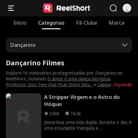
Início
Categorias
Fã-Clube
Marca
Dançarino
Dançarino Filmes
Explore 16 minisséries protagonizadas por Dançarino no
ReelShort, incluindo
O amor é uma dança perigosa
,
Professor, Isso Tem Que Ficar Entre Nós...
e
Captur
...
Expandir
A Stripper Virgem e o Astro do
Hóquei
2.9M
74.2k
Jenna leva uma vida dupla: durante o dia, é
uma estudante tranquila e
despretensiosa; à noite, trabalha