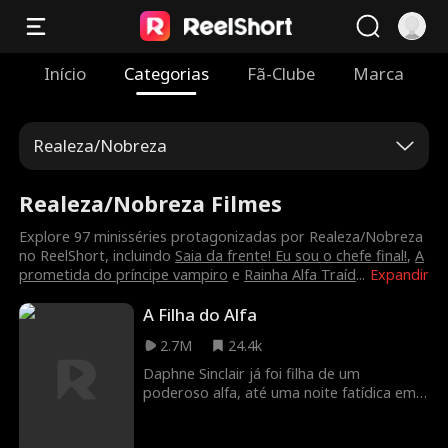
Início
Categorias
Fã-Clube
Marca
Realeza/Nobreza
Realeza/Nobreza Filmes
Explore 97 minisséries protagonizadas por Realeza/Nobreza
no ReelShort, incluindo
Saia da frente! Eu sou o chefe final!
,
A
prometida do príncipe vampiro
e
Rainha Alfa Traíd
...
Expandir
A Filha do Alfa
2.7M
24.4k
Daphne Sinclair já foi filha de um
poderoso alfa, até uma noite fatídica em
seu aniversário de 18 anos, seu pai é
morto e ela se torna prisioneira. Entre em