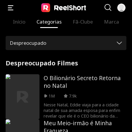
Início
Categorias
Fã-Clube
Marca
Despreocupado
Despreocupado Filmes
O Bilionário Secreto Retorna
no Natal
1M
7.9k
Nesse Natal, Eddie viaja para a cidade
natal de sua amada esposa para enfim
revelar que ele é o CEO bilionário da
start-up mais badalada da cidade. Mas,
Meu Meio-irmão é Minha
numa casa e numa cidade cheia de
Fraqueza