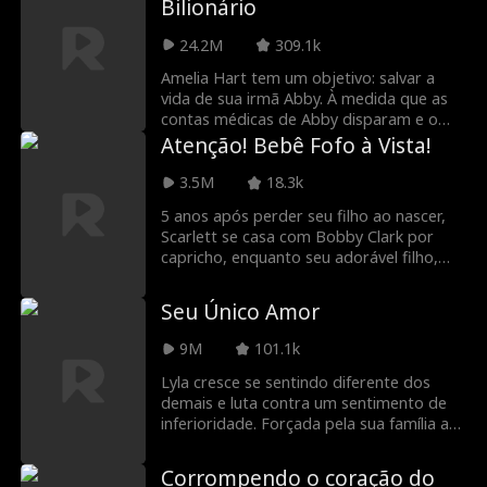
Bilionário
que sua família é pobre, Raina abraça os
Lincolns e eles retribuem. Enquanto sua
24.2M
309.1k
antiga família, os Smiths, e sua filha
malvada tentam derrubá-la, sua
Amelia Hart tem um objetivo: salvar a
verdadeira família, juntamente com o
vida de sua irmã Abby. À medida que as
bilionário super rico e super bonito Theo
contas médicas de Abby disparam e o
Jones, fazem de tudo para defender
seu mundo desmorona, o desespero leva
Atenção! Bebê Fofo à Vista!
Raina.
Amelia a Madame X, a proprietária do
maior serviço de acompanhantes de Los
3.5M
18.3k
Angeles. A solução está em um encontro
5 anos após perder seu filho ao nascer,
de alto risco com o CEO bilionário Nathan
Scarlett se casa com Bobby Clark por
Reed. Para salvar a vida da irmã, Amelia
capricho, enquanto seu adorável filho,
Hart deve oferecer uma vida. Ela precisa
Charlie, insiste em chamá-la de "mamãe".
se casar com Nathan Reed e dar-lhe um
Quando Bobby revelará que,
filho!
Seu Único Amor
secretamente, é um CEO bilionário?
Quem é a mulher misteriosa que diz ser a
9M
101.1k
mãe de Charlie? Será que isso é apenas
um conto de fadas ou Scarlett
Lyla cresce se sentindo diferente dos
encontrará seu "felizes para sempre"?
demais e luta contra um sentimento de
inferioridade. Forçada pela sua família a
trabalhar e a ganhar dinheiro, ela sofre
abusos frequentes. No seu 22º
Corrompendo o coração do
aniversário, Lyla pede um amor