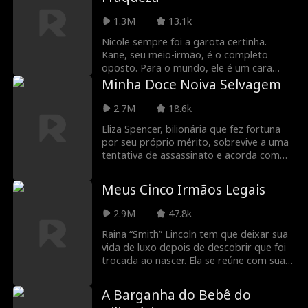
Scrooges, a chegada de Eddie vai ser um
presente de Natal, ou vai acabar sendo
1.3M
13.1k
um tremendo desastre?
Nicole sempre foi a garota certinha.
Kane, seu meio-irmão, é o completo
oposto. Para o mundo, ele é um cara
perigoso, um bad boy. Para Nicole, é o
Minha Doce Noiva Selvagem
garoto que ela nunca deixou de amar. Na
noite de uma corrida de rua mortal,
2.7M
18.6k
Nicole se joga na pista para impedir que
Eliza Spencer, bilionária que fez fortuna
Kane destrua a própria vida, enquanto
por seu próprio mérito, sobrevive a uma
ele luta contra sentimentos que sabe que
tentativa de assassinato e acorda com
não deveria sentir.
amnésia. Ela é resgatada por Justin
Patton, um belo desconhecido que usa
Meus Cinco Irmãos Legais
cadeira de rodas. Eliza se casa com ele
sem saber que também é um bilionário
2.9M
47.8k
fingindo ser uma pessoa com deficiência.
Quando recupera a memória, ela mantém
Raina “Smith” Lincoln tem que deixar sua
sua identidade em segredo para
vida de luxo depois de descobrir que foi
recuperar sua empresa das mãos de sua
trocada ao nascer. Ela se reúne com sua
família gananciosa e proteger Justin de
família biológica aparentemente pobre,
seu meio-irmão cruel e de sua madrasta.
os Lincolns, que escondem dela sua
A Barganha do Bebê do
extrema riqueza. Apesar de descobrir