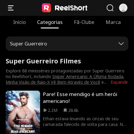
Início
Categorias
Fã-Clube
Marca
Super Guerreiro
Super Guerreiro Filmes
Explore 88 minisséries protagonizadas por Super Guerreiro
no ReelShort, incluindo
Sniper Americano: A Última Rodada
,
Minha Visão de Raio-X Vê Bem Através de Você
e
...
Expandir
Pare! Esse mendigo é um herói
americano!
2.2M
28.8k
Ethan estava levando as cinzas de seu
camarada falecido de volta para casa. No
caminho, ele foi parado por um guarda