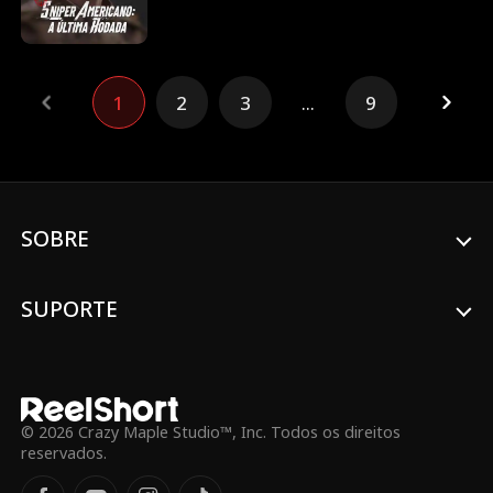
depois sumiu do olho público. Ele
escondeu sua identidade, trabalhando
como manutenção em um clube de tiro.
Ele suporta a humilhação do capitão do
1
2
3
...
9
clube de tiro, Albert, que não conhece sua
verdadeira identidade. O clube de tiro
está enfrentando uma aquisição hostil.
Para proteger Jane, a dona, e sua filha
Rebecca, Carl se destaca e mostra suas
habilidades lendárias de tiro, chamando
atenção para sua identidade misteriosa...
SOBRE
SUPORTE
© 2026 Crazy Maple Studio™, Inc. Todos os direitos
reservados.