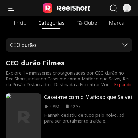
Início
Categorias
Fã-Clube
Marca
CEO durão
CEO durão Filmes
Explore 14 minisséries protagonizadas por CEO durão no
ReelShort, incluindo
Casei-me com o Mafioso que Salvei
,
Rei
da Prisão Disfarçado
e
Destinada a Encontrar Voc
...
Expandir
Casei-me com o Mafioso que Salvei
5.8M
92.3k
Hannah desistiu de tudo pelo noivo, só
para ser brutalmente traída e
abandonada nos EUA. Desesperada para
ficar, ela se casa às pressas com Alex, um