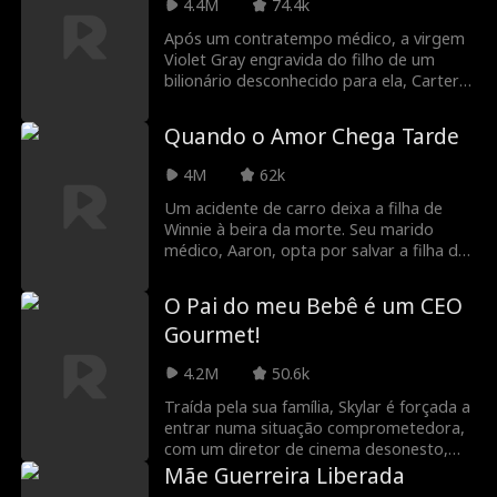
4.4M
74.4k
Será que eles vão enfrentar o mundo e
construir uma nova vida como uma
Após um contratempo médico, a virgem
família?
Violet Gray engravida do filho de um
bilionário desconhecido para ela, Carter
Watts. Pensando no filho, os dois se
veem obrigados a se casar de forma
Quando o Amor Chega Tarde
apressada. Carter viaja a trabalho e fica
fora por 6 anos, durante os quais Violet
4M
62k
cria seu filho, Patrick, completamente
sozinha enquanto trabalha em um hotel 5
Um acidente de carro deixa a filha de
estrelas. Inesperadamente, o hotel é
Winnie à beira da morte. Seu marido
adquirido por um novo e misterioso
médico, Aaron, opta por salvar a filha de
proprietário — o mesmo Carter! No
seu primeiro amor, Monica, o que leva à
entanto, após 6 anos separados, eles já
morte de sua própria filha. Winnie busca
O Pai do meu Bebê é um CEO
não se reconhecem. Por acaso, Violet
justiça para sua filha perdida, mas
Gourmet!
descobre que seu encantador chefe,
enfrenta a interferência implacável de
Carter Watts, é, na verdade, seu marido
Monica e a desconfiança de seu marido.
4.2M
50.6k
perdido...
Traída pela sua família, Skylar é forçada a
entrar numa situação comprometedora,
com um diretor de cinema desonesto,
para poder pagar as contas médicas de
Mãe Guerreira Liberada
sua avó. Contudo, ela inesperadamente