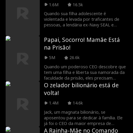
termina tendo uma noite de sexo com
1.6M
16.5k
Maxwell, CEO do Grupo Klein, o que
Quando sua filha adolescente é
resulta numa gravidez não planejada.
violentada e levada por traficantes de
Enviada para o exterior, Skylar regressa
pessoas, a lendária ex-Navy SEAL e
seis anos depois com o seu filho e abre
tenente da Marinha, Phoenix Ryan,
um restaurante. O destino acaba fazendo
abandona sua vida anônima de dona de
com que ela e Maxwell se reencontrem…
Papai, Socorro! Mamãe Está
lanchonete em cidade pequena para
será que ele vai reconhecer Skylar como a
na Prisão!
resgatá-la e destruir o Cartel Navarro
mulher inesquecível daquela noite
que a capturou.
fatídica?
5M
26.6k
Quando um poderoso CEO descobre que
tem uma filha e liberta sua namorada da
faculdade da prisão, eles precisam
superar anos de ressentimento e
O zelador bilionário está de
sacrifício para proteger sua filha
volta!
daqueles que os separaram.
1.4M
14.6k
Jack, um magnata bilionário, se
aposentou para se dedicar à família. Ele
já foi o CEO da maior empresa de
segurança do mundo, mas hoje vive
A Rainha-Mãe no Comando