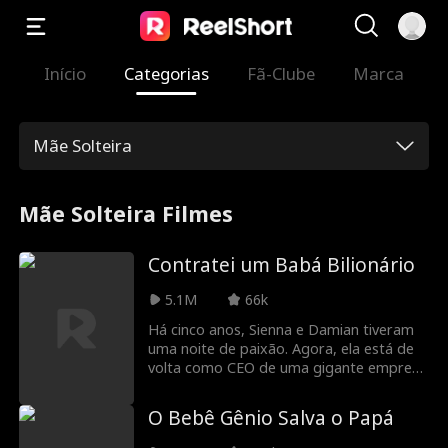
Início
Categorias
Fã-Clube
Marca
Mãe Solteira
Mãe Solteira Filmes
Contratei um Babá Bilionário
5.1M
66k
Há cinco anos, Sienna e Damian tiveram
uma noite de paixão. Agora, ela está de
volta como CEO de uma gigante empresa
de produções de Los Angeles e traz
consigo a filha de ambos, Poppy. Para se
O Bebê Gênio Salva o Papá
reaproximar, Damian esconde que é um
bilionário e se torna no babá de Poppy.