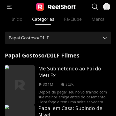
Início
Categorias
Fã-Clube
Marca
Papai Gostoso/DILF
Papai Gostoso/DILF Filmes
Me Submetendo ao Pai do
Meu Ex
30.1M
323k
Depois de pegar seu noivo traindo com
sua melhor amiga antes do casamento,
Flora foge e tem uma noite selvagem
com um charmoso estranho. Logo ela
Papai em Casa: Subindo de
descobre que ele é o pai do seu ex-noivo,
Nível