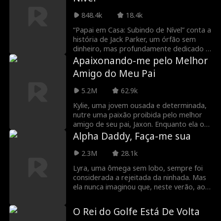
e tem um secredo obscuro. Ela vai se
render ao desejo—ou vai fugir
848.4k
18.4k
novamente?
“Papai em Casa: Subindo de Nível” conta a
história de Jack Parker, um órfão sem
dinheiro, mas profundamente dedicado à
esposa e ao filho. Infelizmente para Jack,
Apaixonando-me pelo Melhor
a família da esposa sempre o desaprovou
Amigo do Meu Pai
e faz de tudo para sabotar o
relacionamento deles. Tudo muda
5.2M
62.9k
quando Jack se torna herdeiro de uma
das empresas mais ricas do mundo.
Kylie, uma jovem ousada e determinada,
Agora, ele precisa provar que realmente
nutre uma paixão proibida pelo melhor
é um bilionário antes que a família dela
amigo de seu pai, Jaxon. Enquanto ela o
destrua seu casamento, tire sua filha ou
provoca com seu charme irresistível, ele
Alpha Daddy, Faça-me sua
até tente matá-lo.
luta para resistir à tentação. Mas à
medida que a tensão entre os dois
2.3M
28.1k
cresce, um limite é ultrapassado, levando
Lyra, uma ômega sem lobo, sempre foi
a uma traição irreversível que mudará
considerada a rejeitada da ninhada. Mas
tudo.
ela nunca imaginou que, neste verão, ao
voltar para a casa do alfa por quem
secretamente é apaixonada há muito
O Rei do Golfe Está De Volta
tempo — o Alfa Damon — ele também