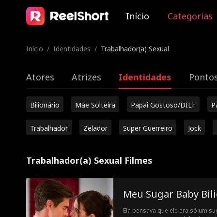
Início
Categorias
Início
/
Identidades
/
Trabalhador(a) Sexual
Atores
Atrizes
Identidades
Pontos
Bilionário
Mãe Solteira
Papai Gostoso/DILF
P
Trabalhador
Zelador
Super Guerreiro
Jock
Trabalhador(a) Sexual Filmes
Meu Sugar Baby Bili
Ela pensava que ele era só um su