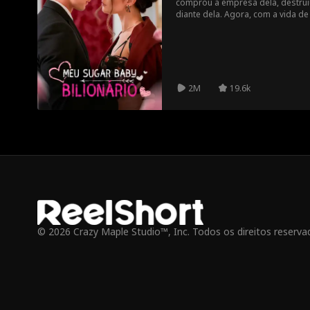
comprou a empresa dela, destrui
diante dela. Agora, com a vida de 
escolher entre orgulho, poder… e 
amá-la.
2M
19.6k
© 2026 Crazy Maple Studio™, Inc. Todos os direitos reserva