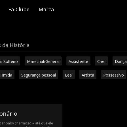
Fã-Clube
Marca
 da História
ai Solteiro
Marechal/General
Assistente
Chef
Dança
Tímida
Segurança pessoal
Leal
Artista
Possessivo
onário
gar baby charmoso – até que ele