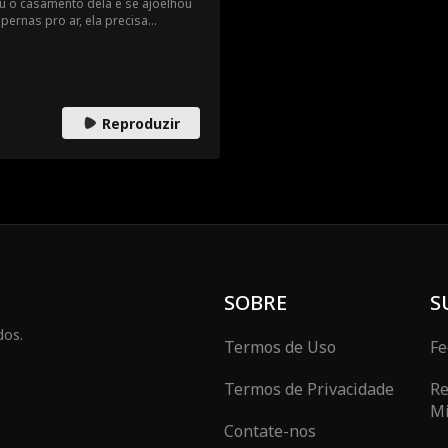
u o casamento dela e se ajoelhou
pernas pro ar, ela precisa
o bilionário que nunca deixou de
Reproduzir
SOBRE
S
dos.
Termos de Uso
Fe
Termos de Privacidade
Re
Mi
Contate-nos