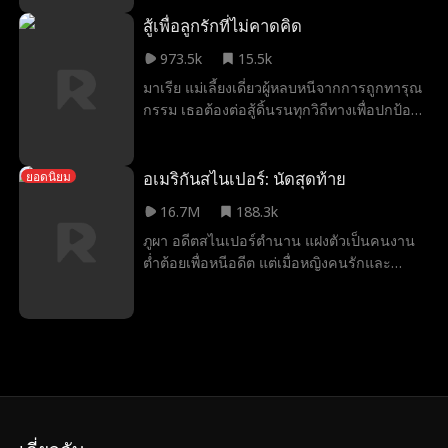
โลแกนปฏิเสธเธอให้เธออีกคนหนึ่งเธอหมาป่า
หลังจากนั้นไม่นานเอ็มม่าก็รู้ว่าเธอไม่ใช่
สู้เพื่อลูกรักที่ไม่คาดคิด
หมาป่าธรรมดาและผู้คนอันตรายหลายคน
973.5k
15.5k
กำลังตามเธอมา อัลฟ่าโลแกนปฏิเสธเอ็มม่าดัง
มาเรีย แม่เลี้ยงเดี่ยวผู้หลบหนีจากการถูกทารุณ
นั้นทำไมเขาถึงเต็มใจที่จะเสี่ยงต่อการรักษา
กรรม เธอต้องต่อสู้ดิ้นรนทุกวิถีทางเพื่อปกป้องจู
เอ็มม่าให้ปลอดภัย?
ดี้ ลูกสาวสุดที่รัก จากชีวิตที่ยากลำบากใน
โรงงานสู่รั้วโรงเรียนชนชั้นสูง เธอต้องเผชิญ
หน้ากับศัตรู การทรยศหักหลังจากครอบครัว
อเมริกันสไนเปอร์: นัดสุดท้าย
ยอดนิยม
และความรักที่ไม่คาดฝันเมื่อ เลวี่ มหาเศรษฐี
16.7M
188.3k
หนุ่มก้าวเข้ามาในชีวิตของเธอ ทุกอย่างก็
ภูผา อดีตสไนเปอร์ตำนาน แฝงตัวเป็นคนงาน
เปลี่ยนไปตลอดกาล
ต่ำต้อยเพื่อหนีอดีต แต่เมื่อหญิงคนรักและ
ลูกสาวถูกคุกคาม เขาจำต้องเผยฝีมือมัจจุราช
อีกครั้งเพื่อปกป้องพวกเธอ แม้ต้องแลกกับการ
เปิดเผยตัวตนที่ซ่อนเร้นมานาน