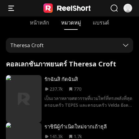
หน้าหลัก
หมวดหมู่
แบรนด์
Theresa Croft
คอลเลกชันภาพยนตร์ Theresa Croft
รักฉันสิ กัดฉันสิ
237.7k
770
เป็นเวลาหลายศตวรรษที่แวมไพร์ที่ทรงพลังที่สุด
ครอบครัว TEPES และครอบครัว Velda ยังคง
เป็นพันธมิตรซึ่งถ้าแตกสามารถส่งโลกไปสู่
ความวุ่นวายอย่างที่ไม่เคยมีมาก่อน พันธมิตร
ถูกคุกคามโดย Sammantha Evans หญิงสาวที่
ราชินีผู้กำเนิดใหม่จากเถ้าธุลี
ดูเหมือนปกติซึ่งเป็นพนักงานเสิร์ฟที่ Club
141.3k
1.7k