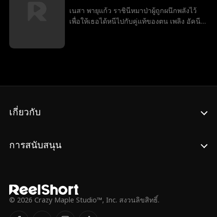
Dracula เป็นเจ้าของโดย Alarik Tepes ที่ทรง
เนสา พายุแก้ว ราชินีหมาป่าผู้ถูกผนึกพลังไว้
พลัง คืนหนึ่งโชคชะตาในวันส่งท้ายปีเก่าโลก
เพื่อให้เธอได้หนีไปกับคู่แท้ของตน เพลิง อัคนี
จะเปลี่ยนไปตลอดกาล ...
จ่าฝูงผู้ทรงอำนาจ ทว่าความเข้าใจผิดได้ทำลาย
ทุกอย่าง เมื่อเพลิงเห็นปานบนร่างลูกชายแล้ว
เชื่อว่าเนสานอกใจ เขาจึงจับแม่ลูกให้ตกเป็น
ทาสของตน จนเมื่อชีวิตของลูกตกอยู่ใน
อันตราย เพลิงจึงมีโอกาสได้รู้ความจริง... แต่ใน
ตอนนั้น จะสายเกินไปแล้วหรือไม่?
เกี่ยวกับ
การสนับสนุน
© 2026 Crazy Maple Studio™, Inc. สงวนลิขสิทธิ์.