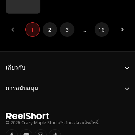
คือวินซ์ แกรนต์ สามีของเธอ เมื่อการแต่งงาน
กับความปรารถนาอันลึกล้ำของเธอ...และเลือก
ตามสัญญาของทั้งคู่กำลังจะสิ้นสุดลง หลังจากปี
ระหว่างอดีตและปัจจุบันของเธอ
ที่ดีที่สุดในชีวิตของเธอ นอร่าต้องเผชิญกับ
การกลับไปหาครอบครัวที่ทำร้ายเธอ ซึ่งกำลัง
1
2
3
...
16
วางแผนจะจับเธอแต่งงานอีกครั้ง วินซ์ ซีอีโอผู้
สุขุมและเยือกเย็นมาตลอด กลับทำทุกวิถีทาง
เพื่อคว้าโอกาสเอาชนะใจนอร่าอีกครั้ง แม้เธอ
จะจากเขาไปโดยไม่หันกลับมามอง เขาเห็นนอ
ร่าค่อย ๆ หดกลับเข้าไปอยู่ในเปลือกที่เขาใช้
เวลาตลอดหนึ่งปีค่อย ๆ ดึงเธอออกมา เขาจะ
เกี่ยวกับ
ปกป้องเธอด้วยทุกสิ่งที่เขามี
การสนับสนุน
© 2026 Crazy Maple Studio™, Inc. สงวนลิขสิทธิ์.