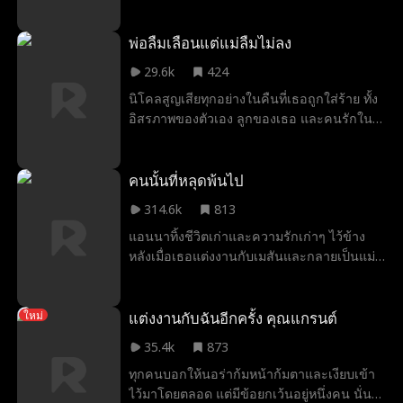
ได้รู้ความจริงอันโหดร้ายว่า ลูกสาวตัวน้อยผู้
ล่วงลับของเธอเคยถูกปฏิเสธการปลูกถ่าย
อวัยวะ เพราะฝีมือของเขา ออโรราตัดสินใจลง
พ่อลืมเลือนแต่แม่ลืมไม่ลง
สมัครรับเลือกตั้งผู้ว่าการรัฐแข่งกับเขา เพื่อแย่ง
29.6k
424
ชิงตำแหน่งนั้นมาเป็นของตัวเองด้วยมือของ
นิโคลสูญเสียทุกอย่างในคืนที่เธอถูกใส่ร้าย ทั้ง
เธอเอง
อิสรภาพของตัวเอง ลูกของเธอ และคนรักใน
ชีวิต เจ็ดปีต่อมาเธอกลับมาในฐานะพี่เลี้ยงเด็ก
ในบ้านหลังเดิมที่เคยทำลายเธอ อีธานอดีตคู่
หมั้นที่ยังถูกหลอกหลอนโดยผู้หญิงที่เขาเคยรัก
คนนั้นที่หลุดพ้นไป
เริ่มรู้สึกบางอย่างกับพี่เลี้ยงคนใหม่โดยไม่รู้เลย
314.6k
813
ว่าเธอคือนิโคล ความลับค่อย ๆ ปะทุขึ้นความ
แอนนาทิ้งชีวิตเก่าและความรักเก่าๆ ไว้ข้าง
ทรงจำหวนกลับ และไลลาลูกสาวที่ถูกพรากไป
หลังเมื่อเธอแต่งงานกับเมสันและกลายเป็นแม่ที่
คือสายใยที่ดึงพวกเขากลับมาหากัน เขาอาจจำ
ต้องอยู่บ้าน แอนนาถูกละเลย ไม่พอใจ และถูก
เธอไม่ได้แต่หัวใจของเขาไม่เคยลืมเธอเลย
ประเมินค่าต่ำเกินไปในชีวิตแต่งงาน 10 ปีของ
เธอ แอนนาเริ่มหวนนึกถึงความสัมพันธ์ที่เต็ม
แต่งงานกับฉันอีกครั้ง คุณแกรนต์
ใหม่
ไปด้วยความหลงใหลของเธอกับเอเดรียน โจน
35.4k
873
ส์ อดีตแฟนหนุ่มร็อคสตาร์ของเธอ เมื่อเอเดรี
ทุกคนบอกให้นอร่าก้มหน้าก้มตาและเงียบเข้า
ยนผู้มีเสน่ห์และอันตรายปรากฏตัวอีกครั้งใน
ไว้มาโดยตลอด แต่มีข้อยกเว้นอยู่หนึ่งคน นั่น
ชีวิตธรรมดาของเธอ แอนนาถูกบังคับให้เผชิญ