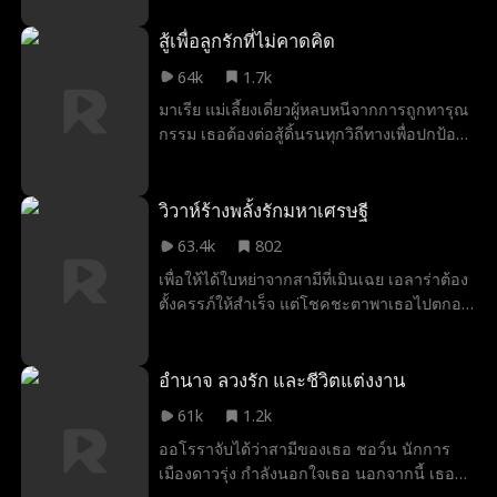
กระทั่งก้าวขึ้นมาเป็นมหาเศรษฐี แต่เมื่ออีสตัน
ภรรยาของเขาป่วยเป็นมะเร็ง แต่มันก็สายเกิน
ประสบความสำเร็จถึงขีดสุด นีน่ากลับจับได้ว่า
สู้เพื่อลูกรักที่ไม่คาดคิด
กว่าที่จะกลับไปคืนดีได้แล้ว เพราะเขมิกาได้
เขาสนิทสนมเกินควรกับแคนดิซ หุ้นส่วนทาง
ตั้งใจอย่างแน่วแน่ว่าจะไม่ใช้เวลาช่วงสุดท้าย
64k
1.7k
ธุรกิจของเขา อีกทั้งแคนดิซยังคอยยุยงสร้าง
ของชีวิตไปกับการรักเขาอีกต่อไป
มาเรีย แม่เลี้ยงเดี่ยวผู้หลบหนีจากการถูกทารุณ
ความร้าวฉาน ทำให้นีน่าตัดสินใจยอมแพ้และ
กรรม เธอต้องต่อสู้ดิ้นรนทุกวิถีทางเพื่อปกป้องจู
ถอยออกจากชีวิตของเขาอย่างสิ้นเชิง วันหนึ่ง
ดี้ ลูกสาวสุดที่รัก จากชีวิตที่ยากลำบากใน
ทั้งสามคนขึ้นเครื่องบินลำเดียวกัน ระหว่าง
โรงงานสู่รั้วโรงเรียนชนชั้นสูง เธอต้องเผชิญ
เที่ยวบิน เครื่องบินเกิดเหตุฉุกเฉินกะทันหัน
หน้ากับศัตรู การทรยศหักหลังจากครอบครัว
วิวาห์ร้างพลั้งรักมหาเศรษฐี
และต้องลงจอดฉุกเฉินท่ามกลางอุบัติเหตุ
และความรักที่ไม่คาดฝันเมื่อ เลวี่ มหาเศรษฐี
รุนแรง ในช่วงเวลาวิกฤตนั้น อีสตันเลือกที่จะ
63.4k
802
หนุ่มก้าวเข้ามาในชีวิตของเธอ ทุกอย่างก็
ปกป้องแคนดิซ ทิ้งให้นีน่า ซึ่งกำลังตั้งครรภ์ลูก
เพื่อให้ได้ใบหย่าจากสามีที่เมินเฉย เอลาร่าต้อง
เปลี่ยนไปตลอดกาล
แฝดตกอยู่ในอันตรายถึงขั้นวิกฤต
ตั้งครรภ์ให้สำเร็จ แต่โชคชะตาพาเธอไปตกอยู่
ในอ้อมกอดของ "โคล" ชายแปลกหน้าที่แท้จริง
คือมหาเศรษฐีซีอีโอและมีศักดิ์เป็นคุณอาของ
สามีเธอ ความลับจะแตกเมื่อไร และเธอจะรู้ตัว
อำนาจ ลวงรัก และชีวิตแต่งงาน
ตอนไหนว่าเขาคือ "คนที่ใช่" ที่ฟ้าส่งมาใน
61k
1.2k
จังหวะที่ผิดที่สุด
ออโรราจับได้ว่าสามีของเธอ ชอว์น นักการ
เมืองดาวรุ่ง กำลังนอกใจเธอ นอกจากนี้ เธอยัง