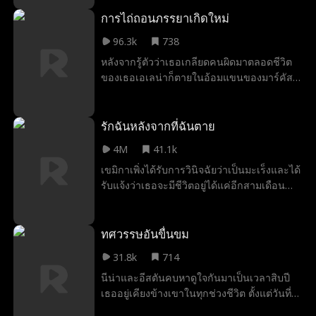
วัยห้าขวบของพวกเขาตกลงมาเสียชีวิต Merry
ผู้มีจิตใจดีไปกับรถดับเพลิงเพื่อพา Anna ไปโรง
การไถ่ถอนภรรยาเกิดใหม่
พยาบาล โดยมี Bob หัวหน้าหน่วยดับเพลิงขับ
96.3k
738
พวกเขาต้องพา Anna ไปห้องฉุกเฉินเพื่อผ่าตัด
หลังจากรู้ตัวว่าเธอเกลียดคนผิดมาตลอดชีวิต
โดยเร็วที่สุด รถดับเพลิงชนกับรถของ Karen
ของเธอเอเลน่าก็ตายในอ้อมแขนของมาร์คัส
ขณะที่เธอกำลังกลับจากการนอกใจสามี เธอ
สามีของเธอ เอเลน่าถูกนำกลับมาทันเวลา ยัง
เรียกร้องให้พวกเขาขอโทษและจ่ายค่าเสียหาย
ไม่สายเกินไปเธอยังมีเวลาเปลี่ยนแปลงทุกอย่าง
ทำให้เสียเวลา Merry และ Eve เจ้าหน้าที่
ในชีวิตนี้เธอจะไม่เกลียดสามีของเธอ ... เธอจะ
รักฉันหลังจากที่ฉันตาย
พยาบาล รวมถึงคนที่ผ่านไปมา พยายามให้เธอ
ปกป้องเขาในราคาทั้งหมด
หลีกทาง Karen ไม่ยอม โดยไม่รู้ว่ารถดับเพลิง
4M
41.1k
กำลังพยายามช่วยลูกสาวของเธอเอง
เขมิกาเพิ่งได้รับการวินิจฉัยว่าเป็นมะเร็งและได้
รับแจ้งว่าเธอจะมีชีวิตอยู่ได้แค่อีกสามเดือน
เท่านั้น ขณะเดียวกันสุพิชชาอดีตคนรักของ
ภาคินสามีเธอ ก็ปรากฏตัวขึ้นพร้อมกับเด็กอายุ
หกขวบที่เธออ้างว่าเป็นลูกของภาคิน ภาคินทำ
ทศวรรษอันขื่นขม
ร้ายจิตใจเขมิกาซ้ำแล้วซ้ำเล่า และเมื่ออาการ
31.8k
714
มะเร็งของเธอแย่ลงจนเธอรู้สึกหมดหวัง เธอก็
นีน่าและอีสตันคบหาดูใจกันมาเป็นเวลาสิบปี
ตัดสินใจหย่ากับเขา หลังจากการแยกทางกัน
เธออยู่เคียงข้างเขาในทุกช่วงชีวิต ตั้งแต่วันที่
แล้ว ภาคินถึงตระหนักได้ว่าเขาไม่สามารถมี
เขายังเป็นเพียงนักศึกษาที่ไม่มีใครรู้จัก จน
ชีวิตอยู่ได้โดยไม่มีเธอ ในที่สุดเขาก็รู้ว่าอดีต