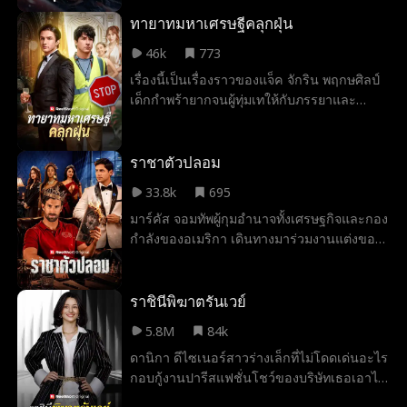
ก่อนถูกควบคุมตัวไปสอบสวนที่สถานีตำรวจ
เขาถูกดูหมิ่นและทรมาน แต่ยังอดทนเพื่อ
ทายาทมหาเศรษฐีคลุกฝุ่น
ปกป้องเถ้ากระดูกของเพื่อน จนเมื่อนายอำเภอ
46k
773
ล่วงเกินถึงขั้นลบหลู่เถ้ากระดูก สถานการณ์
เรื่องนี้เป็นเรื่องราวของแจ็ค จักริน พฤกษศิลป์
กำลังเลวร้ายลง ทันใดนั้น อดีตผู้ใต้บังคับบัญชา
เด็กกำพร้ายากจนผู้ทุ่มเทให้กับภรรยาและ
จากกองทัพของเขา ซึ่งปัจจุบันเป็นผู้อำนวยการ
ลูกชายอย่างสุดหัวใจ ทว่าครอบครัวของภรรยา
เอฟบีไอ ได้ปรากฏตัว ตัวตนที่แท้จริงของอีธาน
กลับไม่เคยยอมรับในตัวเขา และยังคอยขัด
ในฐานะวีรบุรุษอเมริกันจะถูกเปิดเผยหรือไม่
ขวางความสัมพันธ์ของพวกเขาอยู่เสมอ แต่ทุก
ราชาตัวปลอม
อย่างกลับเปลี่ยนไป เมื่อแจ็คได้รับเลือกให้เป็น
33.8k
695
ทายาทของหนึ่งในบริษัทยักษ์ใหญ่ที่มั่งคั่งที่สุด
มาร์คัส จอมทัพผู้กุมอำนาจทั้งเศรษฐกิจและกอง
ในโลก ตอนนี้แจ็คจำเป็นต้องพิสูจน์ให้พวกเขา
กำลังของอเมริกา เดินทางมาร่วมงานแต่งของ
เชื่อว่าเขาคือมหาเศรษฐีที่แท้จริง ก่อนที่
รีด น้องชาย แต่เพราะสวมชุดปฏิบัติภารกิจ เขา
ครอบครัวภรรยาจะทำลายชีวิตสมรส แย่ง
กลับถูกเข้าใจผิดว่าเป็นพนักงานส่งของ จึงถูกคู่
ลูกสาวไปจากเขา หรือแม้กระทั่งทำให้เขาต้อง
หมั้นของรีดและครอบครัวดูหมิ่นเหยียดหยาม
ราชินีพิฆาตรันเวย์
ตาย
มาร์คัสจึงตั้งใจหาคู่ให้รีดด้วยการแนะนำ "สาม
5.8M
84k
เทพธิดาแห่งอเมริกา" แต่ไม่มีใครเชื่อ แถมยัง
ดานิกา ดีไซเนอร์สาวร่างเล็กที่ไม่โดดเด่นอะไร
พากันเยาะเย้ยเขา รีดยืนหยัดปกป้องพี่ชาย
กอบกู้งานปารีสแฟชั่นโชว์ของบริษัทเธอเอาไว้
ทำให้ครอบครัวฝ่ายหญิงหันมาเล่นงานเขา คู่
แต่กลับถูกบิว เด็กฝึกงานจอมขี้เกียจแต่มีสไตล์
หมั้นประกาศถอนหมั้นกลางงานเพื่อกลับไป