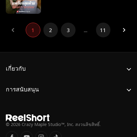
หัวใจ แต่เมื่อโคลต์รู้ว่าตัวเองเหลือเวลาอยู่บน
โดยการแต่งงานกับผู้ชายคนอื่นแทน ทว่าวัน
เชื่อ จนกระทั่งเธอทุบกล่องใส่ไตและเห็นชื่อที่
โลกนี้อีกเพียงไม่กี่เดือน เขาจึงตัดสินใจทำทุก
แต่งงานนั้นเอง ขบวนรถเจ้าสาวของอลิซก็ได้
ระบุอยู่บนนั้นว่าดิเรก วงศ์สวัสดิ์ ซึ่งเป็นปู่ของคู่
วิถีทางเพื่อผลักไสเกรซออกจากชีวิต หวังให้เธอ
สวนทางกับ ขบวนพิธีศพของไรอัน
หมั้นเธอเอง
ตัดใจจากเขา ท่ามกลางความเข้าใจผิดและ
1
2
3
...
11
ความเจ็บปวด เกรซจะค้นพบความจริงได้ทัน
เวลาหรือไม่
เกี่ยวกับ
การสนับสนุน
© 2026 Crazy Maple Studio™, Inc. สงวนลิขสิทธิ์.