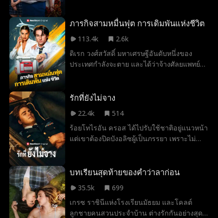
พรสวรรค์ด้านฟุตบอล เขาหลงรัก แสงดาว
เทวัญ ลูกสาวของคนขับรถประจำตระกูลอย่าง
หัวปักหัวปำ กระทั่งคืนหนึ่ง แสงดาวขับรถขณะ
ภารกิจสามหมื่นฟุต การเดิมพันแห่งชีวิต
มึนเมาและเกิดอุบัติเหตุ แต่เธอกลับโน้มน้าวให้
113.4k
2.6k
อคิณรับผิดแทนเธอ และด้วยความรัก อคิณจึง
ดิเรก วงศ์สวัสดิ์ มหาเศรษฐีอันดับหนึ่งของ
ยอมเสียชื่อเสียงเพื่อปกป้องเธอ แต่แล้วความ
ประเทศกำลังจะตาย และได้ว่าจ้างศัลยแพทย์
กลัวว่าเรื่องจะเปิดเผย ทำให้แสงดาวหักหลังเขา
ฝีมือดีนามว่าเชนทร์ให้ขนส่งไตของผู้บริจาค
อย่างเลือดเย็น เธอหลอกเอาเงินเก็บทั้งหมด
ทางเครื่องบินเพื่อใช้ในการปลูกถ่ายอวัยวะ
ของเขา และจ้างนักฆ่ามาฆาตกรรมเขา ทว่า
อย่างลับ ๆ แต่เที่ยวบินกลับล่าช้าเมื่อคีตา แม่
รักที่ยังไม่จาง
ในวินาทีที่ความตายกำลังจะพรากชีวิตเขาไป
ของเจนิตา ผู้ที่หมั้นอยู่กับองศา หลานชายของ
พลังลึกลับบางอย่างกลับส่งเขาย้อนเวลากลับไป
22.4k
514
ดิเรกไปเข้าห้องน้ำ เมื่อเชนทร์เร่งให้พวกเธอรีบ
หนึ่งเดือนก่อนเกิดเหตุการณ์ เมื่ออคิณได้เห็น
ร้อยโทไรอัน ครอส ได้ไปรับใช้ชาติอยู่แนวหน้า
ขึ้นเครื่อง เจนิตากลับทำให้เขาอับอาย หลังจาก
ธาตุแท้ของแสงดาว เขาจึงไม่เหลือเยื่อใยใดๆ
แต่เขาต้องปิดบังอลิซผู้เป็นภรรยา เพราะไม่
เครื่องบินทะยานขึ้น คีตาเกิดอาการหัวใจวาย
อีกต่อไป คราวนี้เขาจะไม่ยอมเป็นคนโง่ที่ถูก
อยากให้เธอต้องเป็นห่วง จนกระทั่งเกิดเหตุไม่
แล้วเชนทร์ก็ได้ช่วยชีวิตเธอไว้ แต่ต้องทำให้
หลอกใช้อีกแล้ว และเขาจะทำให้แสงดาวได้รับ
คาดฝัน ไรอันเสียชีวิตระหว่างปฏิบัติหน้าที่ขณะ
กระดูกซี่โครงของเธอหักระหว่างการปั๊มหัวใจ
ผลจากสิ่งที่เธอทำอย่างสาสม
พยายามช่วยชีวิตเพื่อนทหาร แต่ด้วยความ
บทเรียนสุดท้ายของคำว่าลาก่อน
แต่เจนิตากลับไม่สำนึกบุญคุณ และเรียกร้องให้
เสียใจและความผูกพันที่ยังไม่จางหาย ทำให้
เชนทร์ขอโทษเธอด้วยวิธีที่น่าอาย เมื่อเขา
35.5k
699
วิญญาณของเขากลับมาอยู่ข้างกายอลิซ แต่อ
ปฏิเสธ เธอก็ได้ขู่ว่าจะทำลายไตนั้นทิ้ง เชนทร์
เกรซ ราชินีแห่งโรงเรียนมัธยม และโคลต์
ลิซคิดว่าไรอันแค่หลบหน้า จึงเข้าใจไปว่าเขา
จำต้องเปิดเผยความจริงเกี่ยวกับอาการของ
ลูกชายคนสวนประจำบ้าน ต่างรักกันอย่างสุด
นอกใจเธอ เธอโกรธจัดและตัดสินใจแก้แค้น
ดิเรกและวิงวอนให้เธอเชื่อ แต่เจนิตากลับไม่