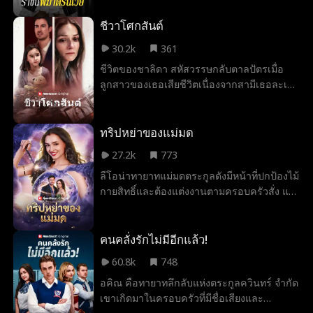
ขโมยความดีความชอบไป ซึ่งทำให้ดานิกาถูก
แต่งงานกับแฟนเก่า ซึ่งแท้จริงแล้วคือคนที่แอบ
ลูกสาวของหัวหน้าจอมกระหายอำนาจไล่ออก
ชีวาโศกสันต์
ทำลายธุรกิจของรีดจนใกล้ล้มละลาย และใน
แต่พอบริษัทแฟชั่นคู่แข่งมารีครูตตัวดานิกาไป
ที่สุดพวกเขาก็ได้รู้ตัวตนที่แท้จริงของเขา แต่ทุก
30.2k
361
เธอกลับได้เปล่งประกายที่สุดในศตวรรษและมุ่ง
อย่างก็สายเกินไปแล้ว
ชีวิตของชาลิดา สหัสวรรษกลับตาลปัตรเมื่อ
มั่นที่จะโชว์ทักษะการออกแบบของเธอเพื่อทวง
ลูกสาวของเธอเสียชีวิตเนื่องจากสามีเธอละเลย
คืนตำแหน่งราชินีแห่งกูตูร์ของเธอคืน
แล้วไปหลงพนักงานสาวสวยเข้า และเพื่อทำให้
สถานการณ์เลวร้ายลงกว่าเดิ สามีเธอกลับไม่
เชื่อเธออีกแถมคิดว่าเธอซ่อนลูกสาวเอาไว้จาก
ทริปหย่าของแม่มด
เขา ยิ่งทำให้ชีวิตเธอราวกับตกนรกยิ่งกว่าเดิม
27.2k
773
ลีโอน่าทายาทแม่มดตระกูลดังมีหน้าที่ปกป้องไม้
กายสิทธิ์และต้องแต่งงานตามครอบครัวสั่ง แต่
แผนพังเมื่อเธอพบอีริคพ่อมดตัวแสบและเผลอ
โดนเวทมนตร์ผูกมัดให้แต่งงานกับเขา เธอจึง
ต้องร่วมเดินทางไปกับเขาเพื่อร่ายมนตร์หย่า
คนคลั่งรักไม่มีอีกแล้ว!
ทว่ายิ่งอยู่ใกล้สามีคนนี้กำแพงในใจของเธอก็
60.8k
748
ค่อยๆ ทลายลง
อคิณ คือทายาทลึกลับแห่งตระกูลควินทร์ จำกัด
เขาเกิดมาในครอบครัวที่มีชื่อเสียงและ