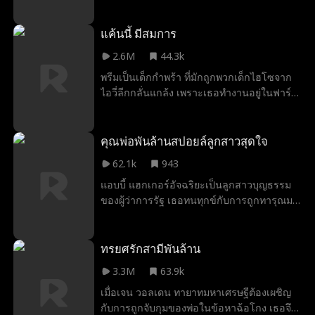
หน้ากากเหาะมาช่วย เธอตื่นมาพบวินเซนต์อยู่
ข้างๆ เขาปฏิเสธว่าไม่ใช่ชายคนนั้น แต่ย้ำว่า
ศัตรูกำลังหมายหัวเธอ และสั่งให้เธอย้ายมาอยู่
แค้นนี้ มีสมการ
ด้วยเพื่อความปลอดภัย ทำไมคนที่เคยหักอกเธอ
2.6M
44.3k
ถึงทำตัวเป็นฮีโร่ แล้วทำไมเขาถึงดูไม่เหมือน
พรีมเป็นเด็กกำพร้า ที่มักถูกพวกเด็กไฮโซจาก
คนทั่วไป เอลล่าจะเชื่อใจเขาได้อีกไหม หรือ
ไอวี่ลีกกลั่นแกล้ง เพราะเธอทำงานอยู่ในฟาร์ม
เขายังมีความลับอื่นซ่อนอยู่นอกจากหน้ากาก?
แต่พรีมกลับเอาคืน ด้วยการตอกหน้าจากเรื่องที่
พวกคิดว่าตัวเองเก่งที่สุด นั่นก็คือคณิตศาสตร์
คุณพ่อพันล้านสปอยล์ลูกสาวสุดใจ
62.1k
943
แอบบี้ แฮกเกอร์อัจฉริยะเป็นลูกสาวบุญธรรม
ของผู้ว่าการรัฐ เธอทนทุกข์กับการถูกทารุณมา
นานหลายปีเพื่อช่วยให้พ่อบุญธรรมก้าวสู่
อำนาจ แต่ก่อนวันเกิดอายุครบ 18 ปีเพียงไม่
นาน พ่อบุญธรรมกลับขายเธอให้กับนักธุรกิจ
ทรยศรักสามีพันล้าน
หื่นกามในราคา 5 ล้านดอลลาร์ ในห้วงแห่ง
3.3M
63.9k
ความสิ้นหวัง เธอใช้การตรวจจับคู่ DNA เพื่อ
เมื่อเจน วอลเดน ทายาทมหาเศรษฐีต้องเผชิญ
ตามหาพ่อแท้ ๆ และพบว่าเขาคือโดมินิก มันชินี
กับการถูกจับกุมของพ่อในข้อหาฉ้อโกง เธอจึง
มหาเศรษฐีอันดับหนึ่งของอเมริกา เมื่อได้กลับสู่