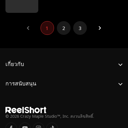
ต้องต่อสู้กับโรคมะเร็งและการตั้งครรภ์ที่เป็น
อ้อมอกครอบครัวมหาเศรษฐี เธอเปิดโปงความ
ความลับโดยไม่มีเงินสนับสนุนใดๆ เพื่อปกป้อง
โหดร้ายของครอบครัวบุญธรรมต่อหน้า
คู่หมั้นและบริษัทใหม่ของเขาจากชีวิตที่พัง
สาธารณชน และทำให้ทุกคนที่เคยรังแกเธอ
พินาศของเธอ เจนจึงวางแผนสร้างเรื่องราว
ต้องชดใช้ เกิดใหม่จากกองเถ้าถ่าน ชีวิตอันเจิด
1
2
3
นอกใจเพื่อให้เขาหมดรักเธอ แต่ผ่านไปหลายปี
จรัสของเธอบนจุดสูงสุดแห่งอำนาจกำลังจะเริ่ม
แม้ว่าวินเซนต์จะกลายเป็นมหาเศรษฐีแล้ว เขา
ต้นขึ้น
ก็ยังไม่ลืมเจน แล้วเจนจะทำอย่างไร เมื่อวิน
เซนต์รู้เข้าว่าเขาดันมีลูกชายอายุ 7 ขวบ ชื่อดี
แลน
เกี่ยวกับ
การสนับสนุน
© 2026 Crazy Maple Studio™, Inc. สงวนลิขสิทธิ์.