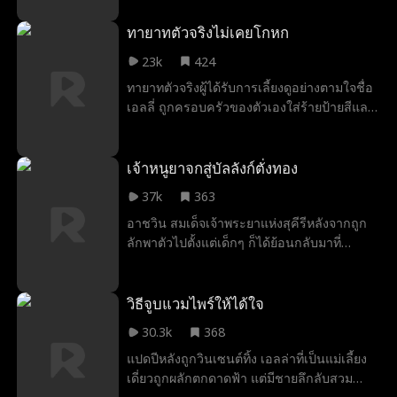
ของพ่อ ขณะที่พ่อไม่อยู่ โคลอี้ฉวยโอกาสทุก
โทรศัพท์ครั้งเดียว เขาสามารถนำพวกเขาเข้าสู่
ครั้งเพื่อเหยียดหยามและกลั่นแกล้งมาร์กาเร็ต
ทายาทตัวจริงไม่เคยโกหก
กระบวนการยุติธรรม.
มาร์กาเร็ตจะลบล้างข้อกล่าวหาและเปิดโปง
23k
424
ธาตุแท้ของโคลอี้ได้หรือไม่ก่อนจะสายเกินไป.
ทายาทตัวจริงผู้ได้รับการเลี้ยงดูอย่างตามใจชื่อ
เอลลี่ ถูกครอบครัวของตัวเองใส่ร้ายป้ายสีและ
ส่งตัวไปยังสถานพินิจ ทั้งที่ทุกคนเชื่อว่าเธอใช้
ชีวิตอย่างสุขสบาย ไม่รู้เลยว่าภายใต้คำสั่งของ
ลูกสาวตัวปลอม เอลลี่ต้องทนรับการทรมาน
เจ้าหนูยาจกสู่บัลลังก์ตั่งทอง
อย่างโหดร้าย สามปีต่อมา เธอได้รับการปล่อย
37k
363
ตัวออกมา ทั้งที่หัวใจพังยับเยิน แต่คนรอบข้าง
อาชวิน สมเด็จเจ้าพระยาแห่งสุคีรีหลังจากถูก
กลับยังมองว่าเธอเป็นเด็กเอาแต่ใจ จนกระทั่ง
ลักพาตัวไปตั้งแต่เด็กๆ ก็ได้ย้อนกลับมาที่
วันที่พ่อของเธอตีเธอ และขาเทียมของเธอหลุด
หมู่บ้านอีกครั้งเพื่อพร้อมหน้าพร้อมตากับ
ออกมา พวกเขาถึงได้รู้ความจริงทั้งหมด
ครอบครัวของเขาที่ห่างหายจากกันไปนาน สิ่ง
ที่เขาไม่ทันได้คาดคิดก็คือครอบครัวเขากลับ
วิธีจูบแวมไพร์ให้ได้ใจ
ถูกทุกคนในเมืองกลั่นแกล้ง แล้วแบบนี้อาชวิ
30.3k
368
นที่ปกปิดตัวตนไว้เป็นความลับจะสามารถแก้
แปดปีหลังถูกวินเซนต์ทิ้ง เอลล่าที่เป็นแม่เลี้ยง
แค้นพวกเขาได้หรือไม่นะ?
เดี่ยวถูกผลักตกดาดฟ้า แต่มีชายลึกลับสวม