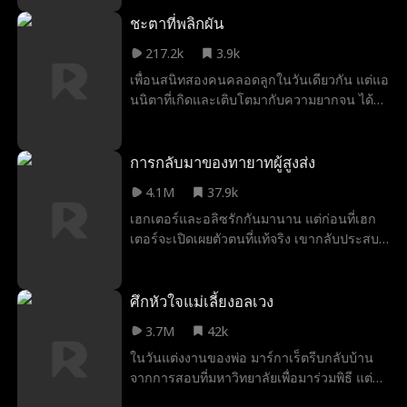
ยโสและมีความฉลาดสูง และมีความหล่อ
เหมือนไม่จำเป็น และเขาจะไม่หยุดยั้งจนกว่าจะ
ชะตาที่พลิกผัน
ได้สิ่งที่เขาต้องการ และสิ่งที่เขาต้องการคือใจ
217.2k
3.9k
ของซาร่า
เพื่อนสนิทสองคนคลอดลูกในวันเดียวกัน แต่แอ
นนิตาที่เกิดและเติบโตมากับความยากจน ได้
แอบสลับทารกของตัวเองและบุตรของเพื่อนซึ่ง
เป็นซีอีโอ โดยหวังจะมอบชีวิตที่สุขสบายให้แก่
ลูกสาวของตัวเอง โดยไม่รู้เลยว่า แท้จริงแล้ว
การกลับมาของทายาทผู้สูงส่ง
เพื่อนผู้เป็นซีอีโอได้เห็นเหตุการณ์ทั้งหมด และ
4.1M
37.9k
ได้แอบสลับเด็กกลับคืนอย่างเงียบ ๆ จนเวลา
เฮกเตอร์และอลิซรักกันมานาน แต่ก่อนที่เฮก
ผ่านไปสิบแปดปี ขณะที่แผนการของแอนนิตา
เตอร์จะเปิดเผยตัวตนที่แท้จริง เขากลับประสบ
กำลังจะประสบความสำเร็จ เธอกลับค้นพบ
อุบัติเหตุร้ายแรงจนต้องตกอยู่ในอาการโคม่า
ความจริงอันน่าตกตะลึงว่า เด็กสาวที่เธอทำตัว
แม้ครอบครัวของอลิซจะไม่ได้ร่ำรวย แต่ก็ช่วย
เลวร้ายใส่มาโดยตลอดนั้น แท้จริงคือลูกสาวแท้
เหลือค่ารักษาของเขาเท่าที่จะทำได้ ขณะที่เฮก
ศึกหัวใจแม่เลี้ยงอลเวง
ๆ ของเธอเอง
เตอร์ค่อยๆ ฟื้นตัวขึ้น เขาสื่อสารได้เพียงแค่กด
3.7M
42k
ปุ่มเรียกพยาบาล ในขณะเดียวกัน ศัตรูที่แฝงตัว
ในวันแต่งงานของพ่อ มาร์กาเร็ตรีบกลับบ้าน
มาในคราบหมอกำลังหลอกลวงครอบครัวของ
จากการสอบที่มหาวิทยาลัยเพื่อมาร่วมพิธี แต่
เขา แต่ท่ามกลางช่วงวิกฤติ เฮกเตอร์สามารถ
กลับถูกโคลอี้ ว่าที่แม่เลี้ยง เข้าใจผิดว่าเป็นชู้
พูดได้เป็นครั้งแรก พร้อมเตือนศัตรูว่า เพียงแค่