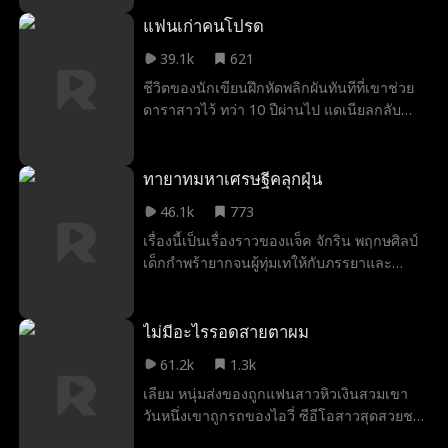
แค้น!
แฟนเก่าคนโปรด
39.1k
621
ชีวิตของนักเขียนฝึกหัดพลิกผันทันทีที่เขาช่วย
ดาราสาวไว้ ทว่า 10 ปีผ่านไป แดเนียลกลับ
กลายเป็นแค่พ่อบ้านธรรมดา ถูกผู้คนมองข้าม
จนกระทั่งอดีตแฟนหนุ่มสุดฮอตของภรรยากลับ
มาจีบภรรยาเขาอีกครั้ง เขาจึงตระหนักได้ถึง
ทายาทมหาเศรษฐีคลุกฝุ่น
บางอย่าง แดเนียลจะทำอะไร แล้วจะจบยังไง
46.1k
773
ติดตามชมกันได้เลยค่ะ
เรื่องนี้เป็นเรื่องราวของแจ็ค จักริน พฤกษศิลป์
เด็กกำพร้ายากจนผู้ทุ่มเทให้กับภรรยาและ
ลูกชายอย่างสุดหัวใจ ทว่าครอบครัวของภรรยา
กลับไม่เคยยอมรับในตัวเขา และยังคอยขัด
ขวางความสัมพันธ์ของพวกเขาอยู่เสมอ แต่ทุก
ไม่มีอะไรรอดสายตาผม
อย่างกลับเปลี่ยนไป เมื่อแจ็คได้รับเลือกให้เป็น
61.2k
1.3k
ทายาทของหนึ่งในบริษัทยักษ์ใหญ่ที่มั่งคั่งที่สุด
เลียม หนุ่มส่งของถูกแฟนสาวหิวเงินสวมเขา
ในโลก ตอนนี้แจ็คจำเป็นต้องพิสูจน์ให้พวกเขา
วันหนึ่งเขาถูกรถของไอวี่ ซีอีโอสาวสุดสวยชน
เชื่อว่าเขาคือมหาเศรษฐีที่แท้จริง ก่อนที่
เข้า อุบัติเหตุครั้งนั้นทำให้เขาได้พลังวิเศษ
ครอบครัวภรรยาจะทำลายชีวิตสมรส แย่ง