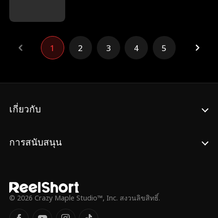
และแต่งงานกับ Joel Griffin ญาติของ Fiona
กัน
ชื่อ Sarah โกหก Henry ลูกชายของ Fiona ว่า
เธอเป็นคนที่ให้ไตและจ่ายเงินซื้อบ้านให้ แม้ว่า
Fiona จะย้ายออกไปแล้ว Sarah ก็ยังหาทาง
1
2
3
4
5
ทำให้เธออับอายจนต้องไปโรงพยาบาลครั้งหนึ่ง
Joel ยืนเคียงข้างและปกป้อง Fiona ตลอดมา
และในที่สุดก็โน้มน้าวให้เธอให้ความสำคัญกับ
ชีวิตตัวเองก่อนลูกชาย
เกี่ยวกับ
การสนับสนุน
© 2026 Crazy Maple Studio™, Inc. สงวนลิขสิทธิ์.