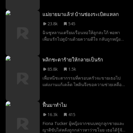
มาโดยไม่คาดฝัน เขาร่ำรวยขึ้นจากการ
ความรักแท้ที่ไม่มีใครคาดคิด
ประเมินของล้ำค่า เปิดโปงแผนการร้าย จับมือ
กับปัณณ์ ประธานบริษัทสาวผู้เย็นชาเพื่อต่อสู้
แม่ยายมาแล้ว! บ้านช่องระเบิดแหลก
กับศัตรูทางธุรกิจ ไขปริศนาของตระกูล ในที่สุด
23.8k
545
ก็ได้เข้าใจความหมายที่แท้จริงของเทพเจ้าแห่ง
ฉินซูหลานเตรียมเรือนหอให้ลูกสะใภ้ พอพา
โชคลาภและพลิกชะตาชีวิตของตัวเอง
เพื่อนรักไปดูบ้านด้วยความดีใจ กลับถูกหญิง
แปลกหน้าขวางไว้ เธอเป็นใครกัน? ยังไม่ทันตั้ง
ตัวก็โดนชี้หน้าด่าว่าเป็นขโมย...
พลิกชะตาร้ายให้กลายเป็นรัก
85.8k
1.5k
เพื่อหนีชะตากรรมที่ครอบครัวจะขายเธอไป
แต่งงานแก้เคล็ด ไพลินจึงขอความช่วยเหลือ
จากเมฆา ประธานกลุ่มบริษัทเมฆที่บังเอิญผ่าน
มา เมฆาช่วยไพลินไว้เพราะใจอ่อน และให้เธอ
เรียนโรงเรียนเอกชนภายใต้เครือของเขา
ฟื้นมาทำไม
ไพลินทั้งถูกดูถูกและกลั่นแกล้งที่โรงเรียน ทั้งยัง
16.3k
415
ถูกแม่ผู้ให้กำเนิดบีบบังคับจนต้องออกไปทำงาน
Fiona Tucker ผู้หญิงจากชนบทถูกลูกชายและ
พิเศษ ที่นั่นเอง เธอได้พบกับเมฆาอีกครั้ง ความ
ญาติขับไล่หลังถูกกล่าวหาว่าขโมย เธอได้รู้จัก
ใกล้ชิดทำให้ทั้งสองค่อยๆ เกิดความรู้สึกที่ดีต่อ