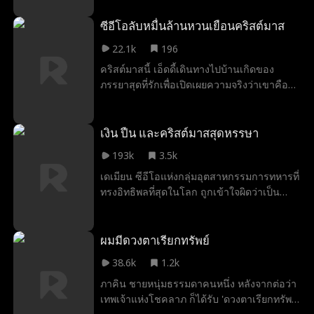
"ดวงตาพระเจ้า" ที่มองเห็นอายุขัยที่เหลือของ
ลูกสาวไปจากเขา หรือแม้กระทั่งทำให้เขาต้อง
ผู้คน รวมถึงมูลค่าที่แท้จริงของสรรพสิ่ง
ซีอีโอลับหมื่นล้านหวนเยือนคริสต์มาส
ตาย
22.1k
196
คริสต์มาสนี้ เอ็ดดี้เดินทางไปบ้านเกิดของ
ภรรยาสุดที่รักเพื่อเปิดเผยความจริงว่าเขาคือซี
อีโอหมื่นล้านเจ้าของธุรกิจสตาร์ทอัพที่มาแรง
ที่สุดของประเทศ แต่ในบ้านและเมืองเล็กๆ ที่
เต็มไปด้วยคนใจดำหน้าเงิน การมาของเขาจะ
เงิน ปืน และคริสต์มาสสุดหรรษา
กลายเป็นของขวัญคริสต์มาสสุดพิเศษ หรือจะ
193k
3.5k
เป็นแค่เรื่องที่จบไม่สวยอย่างสำนวนใกล้เกลือ
เดเมียน ซีอีโอแห่งกลุ่มอุตสาหกรรมการทหารที่
กินด่างกันนะ
ทรงอิทธิพลที่สุดในโลก ถูกเข้าใจผิดว่าเป็น
พนักงานขายธรรมดาเงินเดือนน้อย เขาจับพลัด
จับผลูเข้าสู่สัญญาแต่งงานสายฟ้าแลบกับไอริส
เจ้าของบริษัท และร่วมเดินทางกลับบ้านเกิด
ผมมีดวงตาเรียกทรัพย์
ของเธอในงานเลี้ยงคริสต์มาส ที่ซึ่งเขาต้อง
38.6k
1.2k
เผชิญกับการเหยียดหยามจากญาติของเธอและ
ภาคิน ชายหนุ่มธรรมดาคนหนึ่ง หลังจากต่อว่า
การดูถูกจากผู้หมายปองไอริส แต่ทุกครั้งเดเมีย
เทพเจ้าแห่งโชคลาภ ก็ได้รับ 'ดวงตาเรียกทรัพย์'
นกลับพลิกเกมได้อย่างเหนือชั้น และกลายเป็น