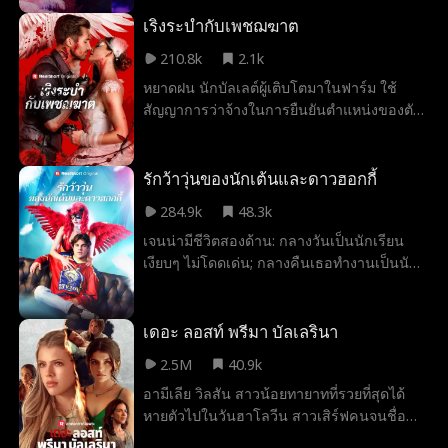
มัธยม จนกระทั่งเขาก้าวเข้ามาในคลับของเธอ
พร้อมข้อเสนอแต่งงาน บัดนี้เธอจำต้องปกปิด
เริงระบำกับเพชฌฆาต
การสมรสจากทุกคนที่อาจทำลายพวกเขาทั้ง
210.8k
2.1k
สอง… และค้นหาคำตอบว่าเขารักเธอจริง หรือ
หยาดฝน นักบัลเลต์ผู้เติบโตมาในฟาร์ม ใช้
เพียงหลงใหลในการครอบครองเธอเท่านั้น
สัญญาการว่าจ้างในการยืนยันตำแหน่งของตัว
เองในคณะบัลเลต์อันทรงเกียรติอย่างบริษัทบัล
เลต์สู่ดวงดาว แต่เธอกลับถูกก่อกวนโดยจิรายุ
มือสังหารรูปงามผู้บีบบังคับให้เธอช่วยเขา เขา
รักว้าวุ่นของนักเต้นและดาวฮอกกี้
เป็นดั่งอุปสรรคที่แสนอันตราย จนกระทั่งหยาด
284.9k
48.3k
ฝนค้นพบว่าแท้จริงแล้ว เขาอาจมอบทุกสิ่งที่เธอ
เจนน่ามีชีวิตสองด้าน: กลางวันเป็นนักเรียน
ต้องการให้ได้ เมื่อเธอยอมจำนนต่อความรู้สึก
เงียบๆ ไม่โดดเด่น; กลางคืนเธอทำงานเป็นนัก
ในที่สุด เขากลับถอยห่างไป… แต่เมื่อทั้งสอง
เต้นระบำเปลื้องผ้าเพื่อจ่ายค่ารักษาพยาบาล
ต้องเผชิญความตายร่วมกัน พวกเขาจึงตระหนัก
ของน้องสาว คืนหนึ่งโลกของเธอชนกันเมื่อแค
ได้ว่า ชีวิตนั้นสั้นเกินกว่าจะปล่อยให้รักแท้สูญ
สเปอร์ คู่แข่งที่หยิ่งยโสและเป็นดาวเด่นของทีม
เดอะ ลอสท์ พรีมา บัลเลรินา
เปล่าไป
ฮอกกี้ เดินเข้ามาในคลับ เขาถูกดึงดูดโดยนัก
2.5M
40.9k
เต้นลึกลับชื่อแองเจิล โดยไม่รู้ว่าเธอคือคน
อามีเลีย วิลสัน สาวน้อยทายาทที่รวยที่สุดได้
เดียวกับที่เขาชอบทะเลาะด้วยที่โรงเรียน แต่ยิ่ง
หายตัวไปในวันฮาโลวีน สาวเสิร์ฟคนจนชื่อ
ความสัมพันธ์ของพวกเขาลึกซึ้งขึ้น พวกเขาก็
เจนนิเฟอร์ได้พบเธอเข้าและลักพาตัวอามีเลีย
ยิ่งเข้าใกล้การเปิดเผยความจริงของกันและกัน