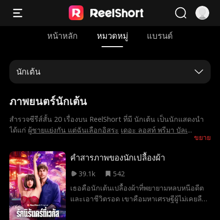
หน้าหลัก
หมวดหมู่
แบรนด์
นักเต้น
ภาพยนตร์นักเต้น
สำรวจซีรีส์สั้น 20 เรื่องบน ReelShort ที่มี นักเต้น เป็นนักแสดงนำ
ได้แก่
ผู้ชายแย่งกัน แต่ฉันเลือกอิสระ
เดอะ ลอสท์ พรีมา บัลเ
...
ขยาย
คำสารภาพของนักเปลื้องผ้า
39.1k
542
เธอคือนักเต้นเปลื้องผ้าที่พยายามหลบหนีอดีต
และเอาชีวิตรอด เขาคือมหาเศรษฐีผู้ไม่เคยลืม
เธอ เธอไม่เคยคิดว่าจะได้พบเขาอีกหลังจากจบ