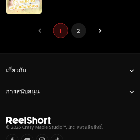
เป็นเพื่อนวัยเด็กของสามีหมายปองตำแหน่ง
ตั้งครรภ์อยู่ เธอรีบตามหาปั้นและพบว่าเขาใน
ภรรยา คอยกลั่นแกล้งจนเธอต้องอับอายต่อ
เวลานั้นเป็นเด็กหนุ่มหัวขาว ใส่ต่างหู เต็มไป
หน้าผู้คนในงานสำคัญ หลังถูกใส่ร้ายจนถึงแก่
ด้วยรอยสัก แตกต่างจากนักดับเพลิงสุขุมที่เธอ
ความตาย จักรพรรดินีละออดาวจากอดีตได้
รู้จัก ระหว่างการพบกันกลางถนน วาวเข้าปก
1
2
ข้ามเวลามาอยู่ในร่างนี้ ผู้ที่เคยชินกับอำนาจ
ป้องเขาจากอันธพาล กอดเขาแน่นและเรียก
และศักดิ์ศรีสูงส่งไม่ยอมก้มหัวทนอีกต่อไป นาง
ว่า"ที่รัก" การเห็นที่ตรวจครรภ์ทำให้ปั้นตก
เริ่มดูแลตัวเอง ลดน้ำหนัก เปลี่ยนโฉมใหม่ ใช้
ตะลึง วาวตั้งใจเริ่มต้นใหม่ ท่ามกลาง
ชีวิตเพื่อตนเอง และตบหน้าคืนสามีผู้หยิ่งผยอง
สถานการณ์ยากลำบาก เพื่อก้าวเข้าไปในโลก
กับหญิงเจ้าเล่ห์ครั้งแล้วครั้งเล่า เมื่อเห็นภรรยา
ของ"เด็กหนุ่ม"คนนี้อีกครั้ง และเปลี่ยนชะตา
เปลี่ยนไปอย่างสิ้นเชิง สามีกลับใจเริ่มไล่ตาม
กรรมของปั้นให้ได้...
เกี่ยวกับ
อย่างหมดหน้าตัก ถึงขั้นยอมแข่งขันกับชาย
มากมายที่ถูกเสน่ห์ของละออดาวดึงดูดเข้ามา
ทว่าหญิงสาวได้วางเรื่องรักที่ไม่น่าไว้ใจลงไป
การสนับสนุน
แล้ว มุ่งมั่นสร้างอาณาจักรของตนให้ยิ่งใหญ่ ใช้
ชีวิตใหม่อย่างสง่างามและอิสระ
© 2026 Crazy Maple Studio™, Inc. สงวนลิขสิทธิ์.