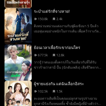
ปี เธอได้ตกหลุมรักกับธันวา หนุ่มแรงงานจาก
ในเมือง และให้กำเนิดลูกสาวชื่อ กานดา ก่อน
จะติดตามสามีเข้ามาอยู่ในเมือง แต่ครอบครัว
ระบำแด่รักที่จางหาย!
ของธันวากลับรังเกียจต้นตระกูลของเธอ คอย
150.8k
2.4k
กลั่นแกล้งสารพัด แถมยังใส่ร้ายว่าลูกสาวของ
ติงหน่วนหน่วนแต่งงานกับฟู่ผิงเซิงมา 5 ปีแล้ว
เธอขโมยของ เมื่อสุดจะทน พรอัปสรจึงตัดสิน
เธอทุ่มเทอย่างหนักในการเต้น เพื่อคว้ารางวัล
ใจพาลูกสาวออกจากบ้าน และได้พบกับ ผู้พันธีร
สูงสุดของนักเต้นให้ได้ หวังทำตามข้อตกลงกับ
เดช นายทหารพิการผู้มีจิตใจเด็ดเดี่ยว เขายื่น
แม่ของฟู่ผิงเซิง และเพื่อให้ตนมีคุณสมบัติพอที่
มือเข้ามาช่วยปกป้องแม่ลูกจากการรังควาน
จะถูกยอมรับว่าเป็น “ภรรยาของฟู่ผิงเซิง” แต่
ย้อนเวลาเพื่อรักเขาก่อนใคร
ของตระกูลมงคลกิจ ภายใต้การสนับสนุนของผู้
เมื่อแสงแห่งความสำเร็จเริ่มใกล้เข้ามา ความ
พันธีรเดช พรอัปสรตั้งใจเรียนหนังสืออย่างหนัก
677.5k
12.8k
รักที่เคยเข้มข้นกลับถูกชีวิตคู่ที่จืดจางลงทุกวัน
ใช้พรสวรรค์ด้านการตัดเย็บเสื้อผ้า จนสามารถ
วาวรู้ว่าตนเองตั้งครรภ์ในวันเดียวกับที่ได้รับ
กัดเซาะจนแทบหมดสิ้น ติงหน่วนหน่วนเริ่มรู้สึก
เปิดโรงงานเสื้อผ้าของตัวเองได้ ส่วนผู้พันธีร
ข่าวร้ายว่าสามี ปั้น (นักดับเพลิง) เสียชีวิตจาก
ว่า ฟู่ผิงเซิงอาจไม่ได้รักเธอแล้ว
เดชก็ฟื้นฟูขาของตนจนกลับมาเดินได้อีกครั้ง
การปฏิบัติหน้าที่ ความเศร้าถาโถมจนแทบพัง
ด้วยความพยายามและความรักที่จริงใจ จาก
ทลาย ระหว่างเก็บของที่เขาทิ้งไว้ เธอพบสมุด
หญิงที่ถูกทอดทิ้งกลายเป็นหญิงแกร่งผู้เป็น
บันทึกตั้งแต่ปี 2550 ซึ่งเผยความรักและการ
ผู้ชายแย่งกัน แต่ฉันเลือกอิสระ
เจ้าของโรงงานเสื้อผ้า พรอัปสรได้ใช้ความมุ่ง
แอบชอบที่เขามีต่อเธอมาตั้งแต่ก่อนแต่งงาน
มั่นและหัวใจที่ไม่ยอมแพ้ เปลี่ยนชะตาชีวิตของ
102.5k
1.5k
น้ำตาที่หยดลงบนสมุดบันทึกทำให้วาวย้อนกลับ
ตัวเอง เธอกับผู้พันธีรเดชก้าวข้ามความเจ็บ
ละออดาวเดิมทีเป็นคุณแม่ลูกสามรูปร่างอวบ
ไปยังวันที่เธอกับปั้นพบกันครั้งแรก วันที่ 20
ปวดในอดีต จับมือกันเริ่มต้นชีวิตใหม่อย่าง
ถูกสามีรังเกียจทอดทิ้ง ซ้ำยังมีหญิงที่อ้างตัวว่า
เดือนตุลาคม ปี 2550 เมื่อกลับสู่อดีต วาวยังคง
งดงาม