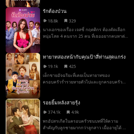
เพื่อให้ลูกสาวของเธอ ได้ถูกอุปการะโดย
มากขึ้น
ครอบครัวของอามีเลียและใช้ชีวิตอย่างหรูหรา
รักต้องป่วน
หลังจากนั้นสิบสามปี อามีเลียในตอนนี้กลาย
18.8k
329
เป็นแชมป์นักบัลเล่ต์ และต้องเผชิญการกลั่น
นางเอกของเรื่อง เจสซี่ กฤตติกร ต้องคัดเลือก
แกล้งจากครอบครัวแท้ๆและทายาทจอมปลอม
หนุ่มโสด 4 คนจาก 25 คน ที่เธออยากคบหาต่อ
ในที่สุดครอบครัวของอามีเลียก็ได้ค้นพบความ
อย่างจริงจัง แต่หลังจากที่เธอเลือกแล้ว บรรดา
จริงและขอให้เธอให้อภัย...
หนุ่มโสดที่ถูกปฏิเสธจะได้รับโอกาสในการขัด
ขวางการเดตของเธอเพื่อชิงรางวัลเงินสด!
ทายาทสองหน้ากับคุณป้าสี่ท่านสุดแกร่ง
19.1k
425
เด็กชายอัจฉริยะที่เคยเป็นทายาทของ
ครอบครัวร่ำรวยหายตัวไปและถูกครอบครัวอื่น
เก็บไปเลี้ยง เขาถูกบังคับให้เป็นทาสและถูก
ทารุณกรรม อย่างไรก็ตาม ป้าทั้งสี่คนของเขาที่
มีอำนาจมาก—แต่ละคนเป็นตำนานในสาขา
รอยยิ้มหลังสายรุ้ง
ของตัวเอง ตั้งแต่นักรบไปจนถึงดาราภาพยนตร์
374.1k
4.9k
หมอเทวดา และนักธุรกิจระดับโลก—ได้พบเขา
พรอัปสรเกิดในครอบครัวชนบทที่ให้ความ
และมอบความรักให้ เปิดโปงทายาทปลอมและ
สำคัญกับลูกชายมากกว่าลูกสาว เมื่ออายุได้ 18
พลิกสถานการณ์!