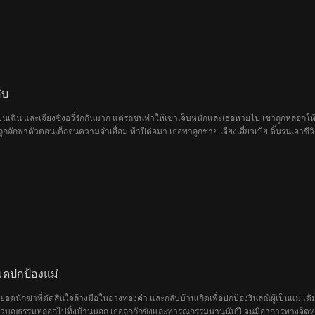
ับ
เยี่ยนเฉิน และเจียงซิงอวี่รักกันมาก แต่รถชนทำให้เขาเจ็บหนักและเธอหายไป เขาถูกหลอกให
ที่ถูกลักพาตัวตอนเด็กจนความจำเสื่อม ห้าปีต่อมา เธอพาลูกชาย เจียงเสี่ยวเป้ย ดิ้นรนเอาชี
ที่ผ่านมาเห็นจึงได้พบกับเจียงซิงอวี่อีกครั้ง
มดปกป้องแม่
ดนักฆ่าที่ตัดสินใจล้างมือในอ่างทองคำ และกลับบ้านเกิดเพื่อปกป้องรินลณีผู้เป็นแม่ เดิม
งสาวบุญธรรมหลอกไปทิ้งบ้านนอก เธอถูกกักขังและทารุณกรรมนานนับปี จนมีอาการทางจิตห