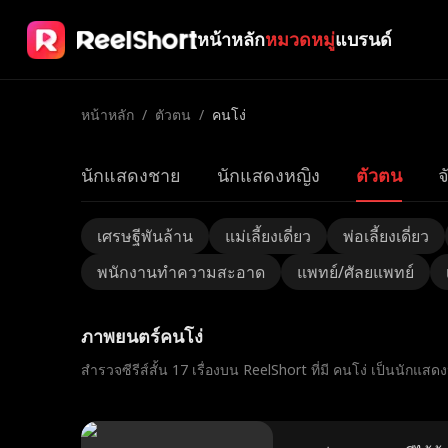
หน้าหลัก
หมวดหมู่
แบรนด์
หน้าหลัก
/
ตัวตน
/
คนโง่
นักแสดงชาย
นักแสดงหญิง
ตัวตน
จ
เศรษฐีพันล้าน
แม่เลี้ยงเดี่ยว
พ่อเลี้ยงเดี่ยว
พนักงานทําความสะอาด
แพทย์/ศัลยแพทย์
ภาพยนตร์คนโง่
สำรวจซีรีส์สั้น 17 เรื่องบน ReelShort ที่มี คนโง่ เป็นนักแสด