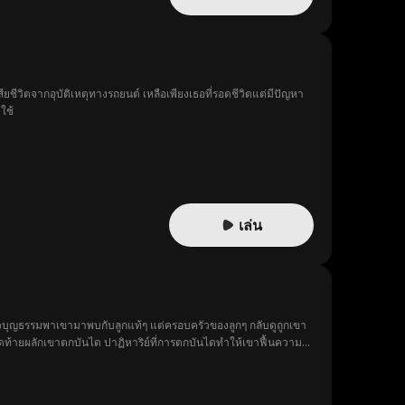
ีวิตจากอุบัติเหตุทางรถยนต์ เหลือเพียงเธอที่รอดชีวิตแต่มีปัญหา
ใช้
เล่น
วบุญธรรมพาเขามาพบกับลูกแท้ๆ แต่ครอบครัวของลูกๆ กลับดูถูกเขา
ดท้ายผลักเขาตกบันได ปาฏิหาริย์ที่การตกบันไดทำให้เขาฟื้นความ
ุญธรรมและแม่ของเขาไป เขาจะสามารถเคลียร์ความเข้าใจผิดและกลับ