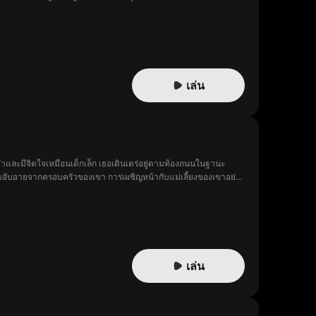
บพวกกักขังทารุณจนกลายเป็นคนบ้า ญาดาจึงกลับมาทวงแค้น ใช้มาตรการ
้ต้องเผชิญหนี้สินนับหมื่นล้าน การไล่ล่าของแก๊งมังกรฟ้า และการ
ฟื้นความทรงจำและแฉความผิดของจิรายุที่ยักยอกทรัพย์สินและปลอม
องจิรายุก็ถูกเปิดโปง ญาดาในฐานะอันดับหนึ่งแห่งองค์กรเงาระดม
 ส่วนอรจิราก็รับผลกรรม ด้านไนท์ยอมหลีกทางให้เพราะความรักและบิน
ือการเยียวยาซึ่งกันและกันของแม่ลูก ผสมผสานแอ็คชั่น เฉือนคมธุรกิจ
เล่น
และมีจิตใจเหมือนเด็กเล็ก เธอเดินเตร่อยู่ตามท้องถนนในฐานะ
บความอับอายจากครอบครัวของเขา การเผชิญหน้ากับแม่เลี้ยงของเขาอย่าง
เล่น