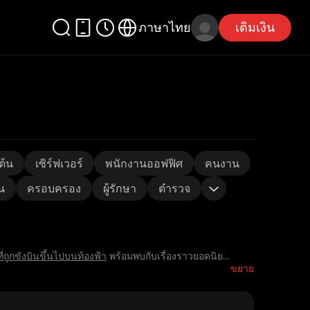
ภาษาไทย
เติมเงิน
ต้น
เซิร์ฟเวอร์
พนักงานออฟฟิศ
คนงาน
น
ครอบครอง
ผู้รักษา
ตำรวจ
ี่ถูกขังบินขึ้นไปบนท้องฟ้า
พร้อมพบกับเรื่องราวยอดนิย
...
ขยาย