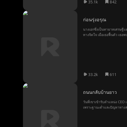
35.1k
842
ก่อนรุ่งอรุณ
นางเอกซึ่งเป็นทายาทเศรษฐีแต
ทางจิตใจ เมื่อเธอฟื้นตัว เธ
33.2k
611
ถนนกลับบ้านยาว
วันที่เขาเข้ารับตำแหน่ง CE
เพราะฐานะต่ำและปัญหาทางสมอง
ทรงจำ แต่พี่สาวที่ชิงดีชิง
มารวมตัวกับครอบครัวได้หรือไ