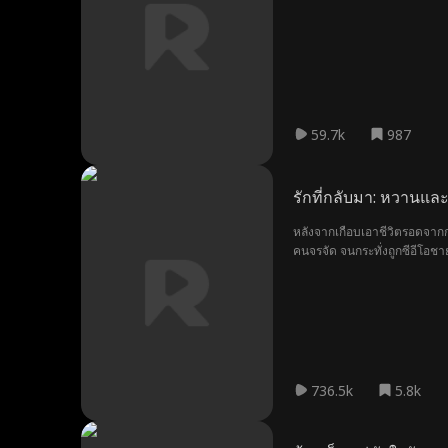
ฝึกฝนจนแข็งแกร่ง และกลายเป็
เด็ดขาดกระชากหน้ากากจอมปลอมข
ตามตื๊อของไนท์หัวหน้าแก๊งจั
แปลงตัวตน เมื่อความจริงปรา
ทรัพยากรจากทั่วโลกพลิกฟื้นเค
ไปต่างประเทศ ญาดากับแม่ได้อยู
และความลุ้นระทึก สะท้อนพลั
59.7k
987
รักที่กลับมา: หวานและด
หลังจากเกือบเอาชีวิตรอดจากก
คนจรจัด จนกระทั่งถูกซีอีโอชา
รุนแรงทำให้เธอได้รับความทรงจ
736.5k
5.8k