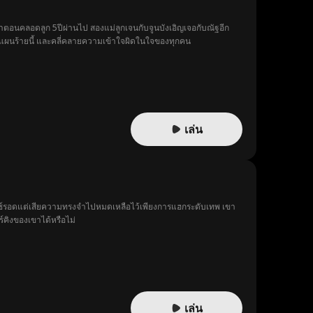
จำตอนคลอดลูก 5ปีผ่านไป สองแม่ลูกเจนกับจูนบังเอิญเจอกับณัฐอีก
างแผนร้ายนี้ และคลี่คลายความเข้าใจผิดในใจของทุกคน
เล่น
กซ์รอดแต่เสียความทรงจำไปหมดเหลือไว้เพียงการแฮกระดับเทพ เขา
ร์คิงของเขาได้หรือไม่
เล่น