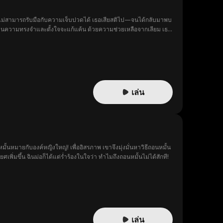
ื่อไม่สามารถรับมือกับความเจ็บปวดได้ เธอเสียสติไป—จนได้กลับมาพบ
ฟื้นความทรงจำและตั้งใจจะแก้แค้น ด้วยความช่วยเหลือจากเลียม เธอ
ก็เปิดทางสู่อนาคตด้วยการขอแต่งงานอย่างจริงใจ
เล่น
มั้นหมายกับองค์หญิงใหญ่! เพื่ออิสรภาพ เขาจึงมุ่งมั่นหาวิธีถอนหมั้น
ยศเพิ่มขึ้น ฉินม่อก็ได้แต่ร่ำร้องในใจว่า ทำไมถึงถอนหมั้นไม่ได้สักที!
เล่น