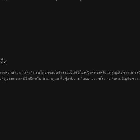
นนักฆ่าอันดับหนึ่งแห่งองค์กรเงาระดับโลกภายในเวลา 15 ปี เมื่อรู้ว่าแม่ถูกจิรายุกั
องตระกูลเกียรติกมล เธอบุกถ้ำเสือถ้ำจระเข้เพียงลำพังเพื่อชิงเครือวงศ์วรากรุ๊ปคืน แม
นทร์โลหิต เธอก็ยังคอยปกป้องแม่ไว้เบื้องหลังเสมอ ภายใต้การดูแลของลูก รินลณีค่อยๆ 
กฏ แผนร้ายของอรจิราลูกคุณหนูตัวปลอม การชุบมือเปิบฮุบสมบัติของจริยา และความโลภข
รือวงศ์วรากรุ๊ปให้กลับมาผงาดอีกครั้ง ในที่สุดจิรายุและจริยาก็ต้องไปชดใช้กรรมในคุก
่พร้อมหน้า ปกป้องธุรกิจตระกูลและสายใยรักแม่ลูกไว้ได้สำเร็จ ซีรีส์เรื่องนี้มีแกนหลักค
งความเข้มแข็งของผู้หญิงและความผูกพันในครอบครัว
ื้อ
ารพยายามฆ่าและฝังเธอโดยครอบครัว เธอเป็นซีอีโอหญิงที่ทรงพลังแต่สูญเสียความทรงจำ
ยที่ดูอ่อนแอแต่มีอิทธิพลรับเข้ามาดูแล ทั้งคู่แต่งงานกันอย่างรวดเร็ว แต่ต้องเผชิญกั
ำกลับคืนมา แต่เธอตัดสินใจที่จะเก็บรักษาอัตลักษณ์ที่แท้จริงของตัวเองเอาไว้...