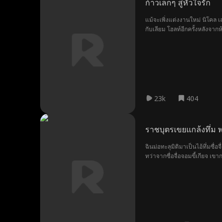
ก้าวเล็กๆ สู่หัวใจรัก
แม้จะเพิ่งแต่งงานใหม่ นิโคล
กับเลียม โฮลท์อีกครั้งหลังจ
วางแผนกับดักให้กับอดีตสามีข
23k
404
ราชบุตรเขยแกล้งทึ่ม พ
ฉินม่อทะลุมิติมาเป็นไอ้ทึ่มซื
ทว่าจากซื่อจื่อจอมขี้เกียจ เขา