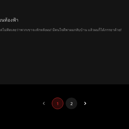
ปบนท้องฟ้า
แต่ไม่คิดเลยว่าพวกเขาจะหักหลังผม! มีคนใจดีพาผมกลับบ้าน แล้วผมก็ได้ภรรยาด้วย!
1
2