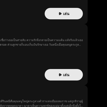
เล่น
้เชื่อว่าเธอเป็นสายลับ ความรักจึงกลายเป็นความแค้น แท้จริงแล้วเธอ
วิตรอด ส่วนลูกชายก็แอบเก็บเงินรักษาเธอ วันหนึ่งเมื่อคุณหนูตระกูล
เล่น
ทีรินลณีคือคุณหนูใหญ่ตระกูลวงศ์วราแห่งเมืองเหมราช แต่ถูกจิรายุผู้
ลังจากคลอดญาดา ญาดาเห็นความทุกข์ของแม่มาตั้งแต่เด็กจึงตั้งใจ