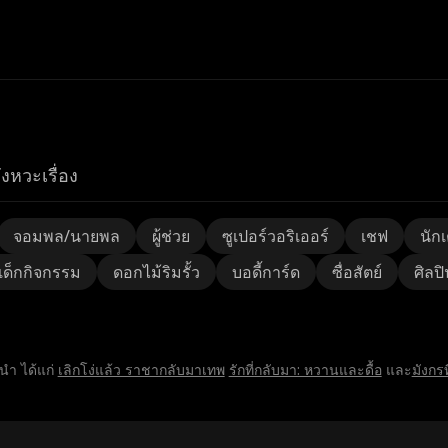
ังหวะเรื่อง
จอมพล/นายพล
ผู้ช่วย
ซูเปอร์วอริเออร์
เชฟ
นักเ
เด็กกิจกรรม
ดอกไม้ริมรั้ว
บอดี้การ์ด
ซื่อสัตย์
ศิลปิ
งนำ ได้แก่
เลิกโง่แล้ว ราชากลับมาเทพ
รักที่กลับมา: หวานและดื้อ
และ
มังกรท