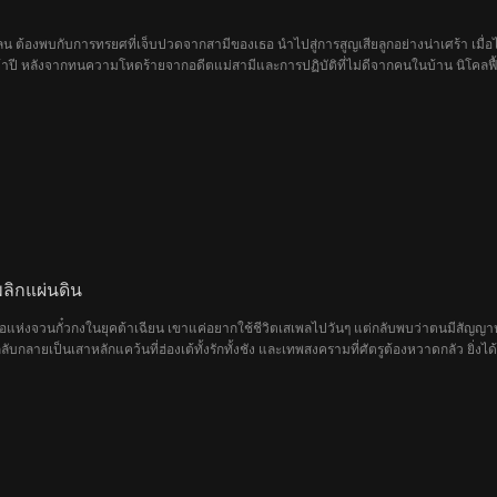
 เลน ต้องพบกับการทรยศที่เจ็บปวดจากสามีของเธอ นำไปสู่การสูญเสียลูกอย่างน่าเศร้า เม
ากห้าปี หลังจากทนความโหดร้ายจากอดีตแม่สามีและการปฏิบัติที่ไม่ดีจากคนในบ้าน นิโคล
องเธอ เมื่อพวกเขาฝ่าฟันอุปสรรคไปด้วยกัน ความรักก็เบ่งบานระหว่างพวกเขา และเลียม
ลิกแผ่นดิน
่อจื่อแห่งจวนกั๋วกงในยุคต้าเฉียน เขาแค่อยากใช้ชีวิตเสเพลไปวันๆ แต่กลับพบว่าตนมีสัญญาห
กลับกลายเป็นเสาหลักแคว้นที่ฮ่องเต้ทั้งรักทั้งชัง และเทพสงครามที่ศัตรูต้องหวาดกลัว ยิ่งได้