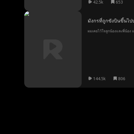
42.5k
653
มังกรที่ถูกขังบินขึ้นไ
ผมเคยไว้ใจลูกน้องและพี่น้อง 
144.5k
806