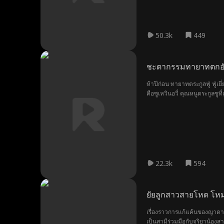
50.3k
449
ชะตากรรมทายาทตกอ
ห้าปีก่อน ทายาทตระกูลฟู่ ฟู่
คือซูเหวินอวี่ คุณหนูตระกูลซู
เว่ยรังแกเสี่ยวเป้ย ฟู่เยี่ยนเฉิน
22.3k
594
ยัยลูกสาวสายโหด โห
เรื่องราวการแก้แค้นของญาดายอ
เป็นสามีร่วมมือกับจริยาน้อ