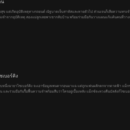
าน
วามสุข แต่เกิดอุบัติเหตุทางรถยนต์ ณัฐบาดเจ็บสาหัสและหายตัวไป ส่วนเจนก็เสียความทรง
มทรงจำจากอุบัติเหตุ สองแม่ลูกเลยพาเขากลับบ้าน พร้อมร่วมมือกันวางแผนแก้แค้นคนที่ว
ซเบอร์คิง
ันดับหนึ่งฉายาไซเบอร์คิง จะเอาข้อมูลเพนตากอนมาแฉ แต่ถูกแฟนผลักตกจากดาดฟ้า แม็
กิน และร่วมมือกันรื้อฟื้นความจำพร้อมสืบว่าใครอยู่เบื้องหลัง แม็กซ์จะทวงคืนบัลลังก์ไซเบอ