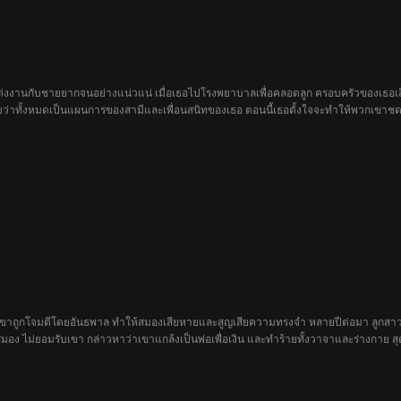
่งงานกับชายยากจนอย่างแน่วแน่ เมื่อเธอไปโรงพยาบาลเพื่อคลอดลูก ครอบครัวของเธอเสียช
อพบว่าทั้งหมดเป็นแผนการของสามีและเพื่อนสนิทของเธอ ตอนนี้เธอตั้งใจจะทำให้พวกเขาชด
O เขาถูกโจมตีโดยอันธพาล ทำให้สมองเสียหายและสูญเสียความทรงจำ หลายปีต่อมา ลูกสา
 ไม่ยอมรับเขา กล่าวหาว่าเขาแกล้งเป็นพ่อเพื่อเงิน และทำร้ายทั้งวาจาและร่างกาย สุ
เด่นกลัวว่าเขาจะกลับมาทำให้เธอเสียตำแหน่ง จึงปลอมผลตรวจ DNA และลักพาตัวลูกสาวบ
ม่?