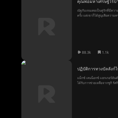
คุณพ่อมหาเศรษฐีไร้บ้
ณัฐกับเจนเคยเป็นคู่รักที่มีค
ครั้ง แต่เขาก็ได้สูญเสียควา
88.3k
1.1k
ปฏิบัติการทวงบัลลังก์ไ
แม็กซ์ เลนน็อกซ์ แฮกเกอร์อ
ได้รับการช่วยเหลือจากซูกิ รัส