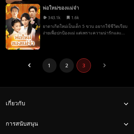
สตาร์เพลงป๊อประดับโลกจากฝูงแฟนคลับที่รุม
ล้อมเขาไว้ ชีวิตของทั้งสองคนเริ่มพัวพันกันท่า
พ่อใหม่ของแม่จ๋า
มกลางแรงดึงดูดต้องห้าม ความตึงเครียดอัน
343.1k
1.6k
เร่าร้อน และความหึงหวงที่ปะทุขึ้นอย่างรุนแรง
ยาดาเกิดใหม่เป็นเด็ก 5 ขวบ อยากใช้ชีวิตเรียบ
เมื่อเซดีถูกดึงเข้าไปสู่โลกอันหรูหราแต่แฝงด้วย
ง่ายเพื่อปกป้องแม่ แต่เพราะความน่ารักและ
อันตรายของแจ็กซ์ แต่ชื่อเสียง การกลั่นแกล้ง
ทักษะเปียโน ศิลปะเขียนพู่กัน จิตรกรรม การ
ทำลาย เบื้องหลังการใส่ร้ายในโลกออนไลน์
แพทย์ที่ซ่อนอยู่ จึงได้รับความเอ็นดูจากผู้ใหญ่
เรื่องอื้อฉาวที่แพร่กระจายอย่างรวดเร็ว และ
และผู้มีอิทธิพลหลายคน แถมยังทำให้ผู้ที่เคย
ความเจ็บปวดจากความรัก กลับพยายามแยกทั้ง
เยาะเย้ยต้องเสียหน้า พ่อแท้ๆ เป็นมหาเศรษฐี
สองคนออกจากกัน ระหว่างที่เซดีเริ่มค้นพบตัว
1
2
3
อันดับหนึ่งของเมืองหยุนเฉิง พ่อใหม่เป็นมหา
ตนของเธอท่ามกลางความวุ่นวาย เธอและ
เศรษฐีระดับเอเชีย และสามีในอนาคตเป็นมหา
แจ็กซ์ต้องตัดสินใจว่า ความรักของพวกเขาจะ
เศรษฐีระดับโลก เธอจึงกลายเป็นลูกรักของ
สามารถอยู่รอดภายใต้แสงสปอตไลต์อันจ้าจน
ครอบครัวมหาเศรษฐี ท้ายที่สุดเธอก็ปกป้องแม่
เกินทนได้หรือไม่
ได้สำเร็จ ครอบครัวรักใคร่ปรองดอง ใช้ชีวิต
อย่างมีความสุขกับครอบครัวและคนรัก มอบ
เกี่ยวกับ
ความอบอุ่นให้คนรอบตัว ทำให้คนที่เคย
ดูแคลนยอมรับและเขียนชีวิตที่สมบูรณ์ของ
ตนเอง
การสนับสนุน