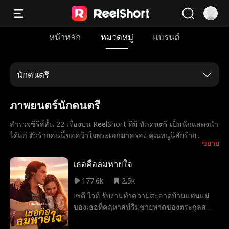
หน้าหลัก
หมวดหมู่
แบรนด์
นักดนตรี
ภาพยนตร์นักดนตรี
สำรวจซีรีส์สั้น 22 เรื่องบน ReelShort ที่มี นักดนตรี เป็นนักแสดงนำ
ได้แก่
ตัวร้ายคนนี้ขอคว้าใจพระเอกมาครอง
คุณหนูนิสัยร้าย
...
ขยาย
เธอคือลมหายใจ
177.6k
2.5k
เซดี ไวต์ รับงานทำความสะอาดบ้านแทนแม่
ของเธอที่คฤหาสน์ริมชายหาดของตระกูลส
โตน และบังเอิญช่วยชีวิต แจ็กซ์ สโตน ซูเปอร์