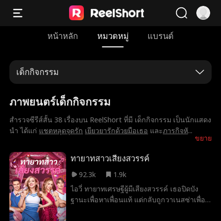
หน้าหลัก
หมวดหมู่
แบรนด์
เด็กกิจกรรม
ภาพยนตร์เด็กกิจกรรม
สำรวจซีรีส์สั้น 38 เรื่องบน ReelShort ที่มี เด็กกิจกรรม เป็นนักแสดง
นำ ได้แก่
แชตหลุดจุดรัก
เยียวยารักด้วยมือเธอ
และ
ภารกิจหั
...
ขยาย
ทายาทสาวเสียงสวรรค์
92.3k
1.9k
ไอวี่ ทายาทเศรษฐีผู้มีเสียงสวรรค์ เธอปิดบัง
ฐานะเพื่อหาเพื่อนแท้ แต่กลับถูกวาเนสซ่าเพื่อน
รักหลอกใช้ให้ร้องเพลงแทน ซ้ำยังจับได้ว่าแฟน