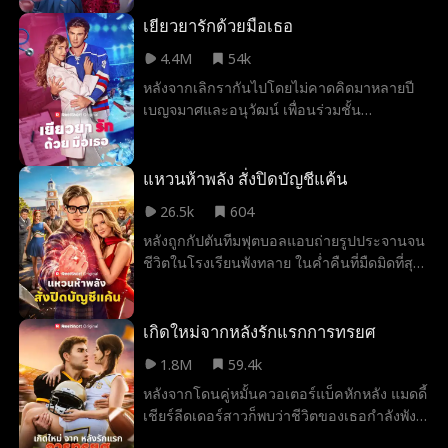
หนุ่มแอบคบชู้กับเพื่อนรัก! ด้วยความเสียใจ ไอวี่
จึงขอความช่วยเหลือจากเบลก เพื่อนสนิทวัย
เยียวยารักด้วยมือเธอ
เด็กและควอเตอร์แบ็กดาวเด่น เพื่อทวงคืนพื้นที่
4.4M
54k
ของเธอ!
หลังจากเลิกรากันไปโดยไม่คาดคิดมาหลายปี
เบญจมาศและอนุวัฒน์ เพื่อนร่วมชั้น
มหาวิทยาลัยที่เคยตกหลุมรักกันตั้งแต่แรกพบ
ก็ได้กลับมาพบกันอีกครั้งโดยบังเอิญ เบญจมาศ
ซึ่งตอนนี้เป็นหมอที่ประสบความสำเร็จกลับต้อง
แหวนห้าพลัง สั่งปิดบัญชีแค้น
ตกตะลึง เมื่ออนุวัฒน์รักแรกของเธอที่ปัจจุบัน
26.5k
604
เป็นนักกีฬาฮอกกี้ชื่อดัง มาปรากฏตัวในคลินิก
หลังถูกกัปตันทีมฟุตบอลแอบถ่ายรูปประจานจน
ของเธอเพื่อขอความช่วยเหลือ เมื่อความรู้สึก
ชีวิตในโรงเรียนพังทลาย ในค่ำคืนที่มืดมิดที่สุด
เก่าถูกจุดประกายขึ้นอีกครั้ง โชคชะตาก็ได้
ฉันกลับกลายเป็นผู้สืบทอดอาณาจักรธุรกิจอัน
นำพาทั้งสองให้ต้องมาผูกพันกันด้วยสัญญาฉบับ
ทรงอิทธิพลของพ่อ พร้อมแหวนวิเศษที่มอบพลัง
หนึ่ง ทำให้ความรักที่ไม่สมหวังของพวกเขาได้มี
เหนือธรรมชาติถึงห้าสาย ถึงเวลาสลัดความ
เกิดใหม่จากหลังรักแรกการทรยศ
โอกาสครั้งที่สอง ยิ่งเวลาผ่านไปถ่านไฟเก่า
อ่อนแอทิ้งไป แล้วเปลี่ยนฝันร้ายให้กลายเป็น
ระหว่างเบญจมาศกับอนุวัฒน์ก็ยิ่งปะทุแรงขึ้น
1.8M
59.4k
มหากาพย์การล้างแค้น
เรื่อยๆ แต่ทั้งคู่ต้องตัดสินใจว่าการเริ่มต้นใหม่
หลังจากโดนคู่หมั้นควอเตอร์แบ็คหักหลัง แมดดี้
ครั้งนี้จะทำให้ความรักที่หลับใหลมานานของ
เชียร์ลีดเดอร์สาวก็พบว่าชีวิตของเธอกำลังพัง
พวกเขาเบ่งบานและยั่งยืนได้หรือไม่
ไม่เป็นท่า เธอเริ่มรู้สึกดึงดูดเข้าหาคาเมรอน