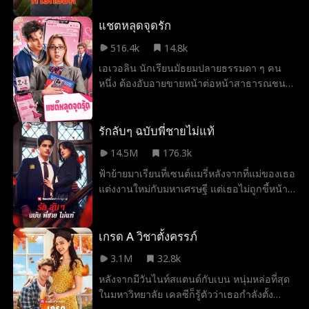
นักอเมริกันฟุตบอลอีกคนที่ให้ความรู้สึกคุ้นเคย
อย่างแปลกประหลาด แต่เธอต้องเผชิญกับบท
แชตหลุดจุดรัก
ทดสอบครั้งใหม่ เมื่อแฟนเก่า กัปตันทีมเชียร์
516.4k
14.8k
และแม่ของคาเมรอนวางแผนจะทำทุกอย่างเพื่อ
เอเวอลิน นักเรียนมัธยมปลายธรรมดา ๆ คน
แยกทั้งคู่จากกัน
หนึ่ง ต้องอับอายขายหน้าต่อหน้าสาธารณชน
หลังจากความลับที่เธอแอบชอบนักกีฬาฮอกกี้
สุดป๊อปถูกเปิดโปง ด้วยความเสียใจและอยาก
เรียกร้องความสนใจจากเขา เธอจึงรวบรวม
รักลับๆ ฉบับพี่ชายไม่แท้
ความกล้าส่งภาพนู้ดแบบไม่ระบุตัวตนไปให้
14.5M
176.3k
โดยหวังว่าจะเตะตาเขาบ้าง ทว่าเธอดันส่งรูป
ฟ้าย้ายมาเรียนที่เซนต์แมรี่หลังจากที่แม่ของเธอ
พวกนั้นผิดคน กลายเป็นส่งไปให้ คอลตัน กัปตัน
แต่งงานใหม่กับมหาเศรษฐี แต่เธอไม่ถูกขี้หน้า
ทีมฮอกกี้สุดฮอตที่ชอบหาเรื่องแกล้งเธออยู่เป็น
กับเชน หนุ่มฮอตของห้อง ที่ได้กลายมาเป็นพี่
ประจำซะงั้น แล้วเรื่องราวระหว่างพวกเขาทั้งคู่
ชายต่างสายเลือดของเธอ ฟ้ากับเชนจะเรียนรู้ที่
จะดำเนินต่อไปอย่างไร
จะอยู่ร่วมกันได้หรือไม่ หรือเคมีระหว่างทั้งคู่จะ
เกรด A วิชาตั้งครรภ์
กลายเป็นอะไรที่มากกว่านั้น
3.1M
32.8k
หลังจากมีวันไนท์สแตนด์กับเบน หนุ่มหล่อที่สุด
ในมหาวิทยาลัย เคลซีก็รู้ตัวว่าเธอกำลังตั้ง