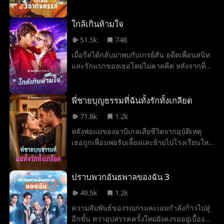
ครรภ์...และตัดสินใจเก็บลูกของเธอไว้ แต่เบน
จะอยู่เคียงข้างเธอไหม หรือเขาจะยังคงเป็นแค่
หนุ่มเจ้าชู้ประจำคณะต่อไป?
ใกล้เกินห้ามใจ
51.5k
748
เมื่อรีสได้กลับมาพบกับเกรย์สัน อดีตเพื่อนสนิท
และรักแรกของเธอโดยไม่คาดคิด หลังจากที่
เขาเคยทำให้เธอหัวใจสลายเมื่อสี่ปีก่อน เธอ
ตกลงแสร้งเป็นแฟนของเขาเพื่อร่วมงาน
แต่งงานของน้องสาวเขา อย่างไรก็ตาม เมื่อ
พี่ชายบุญธรรมที่ฉันทั้งรักทั้งเกลียด
ความรู้สึกเก่าเริ่มปะทุขึ้นมาอีกครั้ง รีสจำต้อง
71.8k
1.2k
ตัดสินใจว่า โอกาสแห่งรักแท้คุ้มค่ากับความ
หลังพ่อแม่ของอาบิเกลเสียชีวิตจากอุบัติเหตุ
เสี่ยงที่จะต้องเผชิญกับอดีตซ้ำรอยหรือไม่
เธอถูกเพื่อนพ่อรับเลี้ยงและย้ายไปโรงเรียนใหม่
ที่นั่นเธอมีปัญหากับคริส หนุ่มนิสัยเห็นแก่ตัว
ก่อนจะรู้ว่าเขาคือพี่ชายบุญธรรมคนใหม่ของ
เธอ อยู่บ้านเดียวกัน หัวใจเธอเริ่มหวั่นไหว แล้ว
ปราบพวกอันธพาลของฉัน 3
เขาจะรู้สึกเหมือนกันไหม
49.5k
1.2k
ความสัมพันธ์ของรณกรและเอมกำลังก้าวไปสู่
อีกขั้น ทว่าอุปสรรคครั้งใหม่ยังคงรออยู่เบื้อง