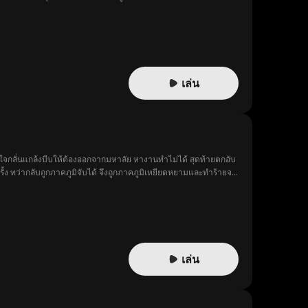
เล่น
จกลั่นแกล้งบีบให้ต้องออกจากมหาลัย หางานทำไม่ได้ สุดท้ายตกอับ
 ทว่ากลับถูกภาคภูมิจับได้ จึงถูกภาคภูมิเหยียดหยามและทำร้ายจน
ยาทพวกเขากลับใช้อำนาจบาตรใหญ่ มารังแกหลานแท้ๆ ของตนเอง เธอจึง
งสุดแห่งอำนาจ และท้ายที่สุดภาธารและวรรณรดาก็ได้ครองรักกัน
เล่น