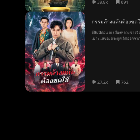
39.8k
691
กรรมล้างแค้นต้องชดใ
ยี่สิบปีก่อน ณ เมืองหลวงซ่างจิง ตระกูลใหญ่ทั
เบาะแสของตระกูลเลิศออกจากโลก รัชพล ตัวเอกของเรื่อง ตกหน้าผาแต่รอดชีวิตมาได้ และถูกอาจารย์รับไปเลี้ยงดู ด้วยพรสวรรค์ระดับท้าทายสวรรค์ เพียงยี่สิบปีก็ฝึ
มนุษย์ เหลืออีกเพียงก้าวเดียวก็จะบรรลุธรรมและเหาะเหินขึ้นสู่สวรรค์ แต่กลับไม่ม
ทำลายก็ไม่อาจก้าวข้ามได้ จึงขับไล่เขาลงจากเขา เพื่อรอคอยจังห
เจียง เดิมทีเขาไม่ต้องการสร้างปัญหาเพ
"ตระกูลเสือทอง" อาจเป็นก
27.2k
762