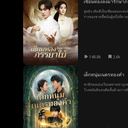
เซียนทองลงมารักษาภ
ลู่หมิง เดิมทีเป็นเซียนทองแ
ร่างของชายขี้พนันผู้หนึ่งที่ต
ทารุณอย่างโหดร้าย ลู่หมิงจึงต
148.8k
2.6k
เด็กหนุ่มเนตรทองคำ
ชาติก่อนเย่เฉวียนพลาดท่าถูกส
โกงพนันหินจนคิดสั้นด้วยการค้
และลงทุนจนมั่งคั่ง เมื่อต้องเผ
เพื่อใช้ชีวิตสงบสุขกับครอบครั