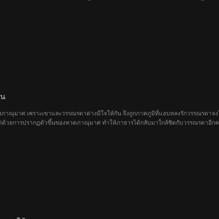
ยกลับสู่แดนเซียน
ืน
องภาณุมาศ เพราะเขาและวรรณรดาต่างมีใจให้กัน จึงถูกภาคภูมิที่แอบหลงรักวรรณรดาจงใ
่ด้วยการปรากฏตัวขึ้นของทวดภาณุมาศ ทำให้ภาธารได้กลับมาใกล้ชิดกับวรรณรดาอีกครั้ง
เห็นว่าลูกบุญธรรมทั้งสามคนที่ตนเองเคยเลี้ยงดูต่างได้เป็นผู้มีอำนาจใหญ่โต แต่ทา
ชนชั้นสูงในแดนมหาราชาใหม่ทั้งหมด และได้ผลักดันให้ภาธารผู้มีจิตใจดีงามขึ้นสู่จุดสู