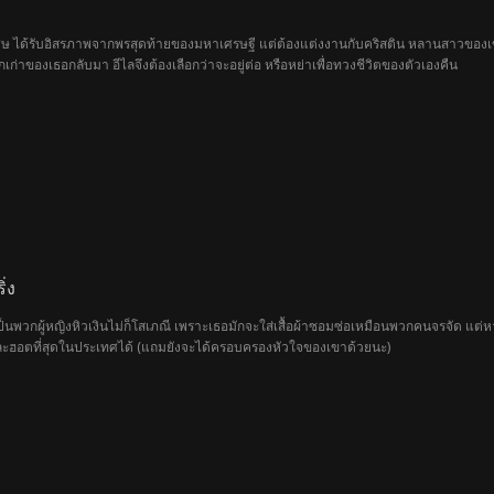
ิเศษ ได้รับอิสรภาพจากพรสุดท้ายของมหาเศรษฐี แต่ต้องแต่งงานกับคริสติน หลานสาวของ
ักเก่าของเธอกลับมา อีไลจึงต้องเลือกว่าจะอยู่ต่อ หรือหย่าเพื่อทวงชีวิตของตัวเองคืน
่ง
เป็นพวกผู้หญิงหิวเงินไม่ก็โสเภณี เพราะเธอมักจะใส่เสื้อผ้าซอมซ่อเหมือนพวกคนจรจัด แต่หา
่งและฮอตที่สุดในประเทศได้ (แถมยังจะได้ครอบครองหัวใจของเขาด้วยนะ)