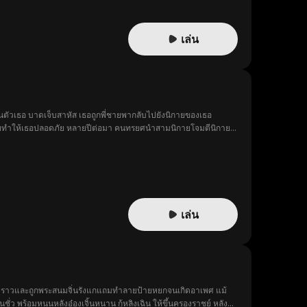
เล่น
ัวเธอ บาดเจ็บสาหัส เธอถูกพี่ชายพากลับไปยังนิกายของเธอ
่ชายทำให้เธอปลอดภัย หลายปีต่อมา คนทรยศนำสามนิกายโจมตีนิกาย
วอีกต่อไปและปลดปล่อยพลังของตราไฟ พลิกสถานการณ์และช่วยทุกคน
เล่น
งชั่วคราวและถูกพระสนมจิ่นรังแกแถมทำลายป้ายหยกจนเกิดอาเพศ แม้
ร้อมหนุนหลังอ๋องเจิ้นหนาน กู้หลิงเฉิน ให้ขึ้นครองราชย์ หลัง