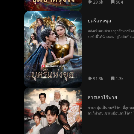
29.6k
584
บุตรีแห่งซุส
หลังเห็นแม่ตัวเองถูกสังหารโดยเ
ระทำนี้ได้นำเธอมาสู่โอลิมปั
91.3k
1.3k
สารเลวไร้พ่าย
ชายหนุ่มเป็นคนที่ไร้ค่าที่ส
คนก็ทำกับเขาเหมือนคนไร้ค่า โด