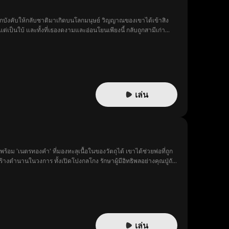
ถูกบังคับให้กลับชาติมาเกิดบนโลกมนุษย์ วิญญาณของเขาได้เข้าสิง
แต่เป็นใบ้ และทั้งที่เธองดงามและอ่อนโยนเพียงนี้ กลับถูกสามีเก่า
มยาวิเศษ เพื่อรักษาให้เธอภรรยาผู้เป็นใบ้ได้พูดอีกครั้ง
เล่น
ม 'เนตรทองคำ' ที่มองทะลุเนื้อในของวัตถุได้ เขาได้ช่วยพ่อที่ถูก
างตำนานในวงการ ทั้งเปิดโปงกลโกง รักษาผู้มีอิทธิพลอย่างคุณปู่ถัง
หมื่นล้านและส่งแก๊งคนชั่วเข้าคุก ล้างแค้นสำเร็จก่อนเลือกทิ้งลาภยศ
เล่น