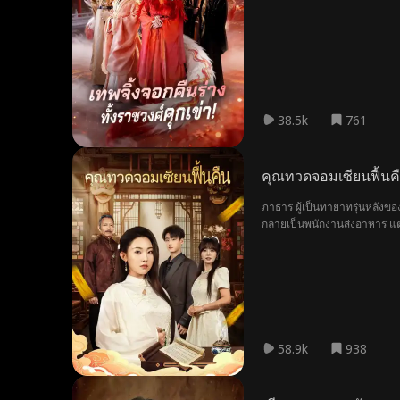
กอบกู้แคว้นสำเร็จ นางก็เร้นกา
38.5k
761
คุณทวดจอมเซียนฟื้นค
ภาธาร ผู้เป็นทายาทรุ่นหลังข
กลายเป็นพนักงานส่งอาหาร แต
เกือบเอาชีวิตไม่รอด ภาณุมาศ
ตัดสินใจพลิกตำแหน่งตระกูลผู้
สมหวัง
58.9k
938