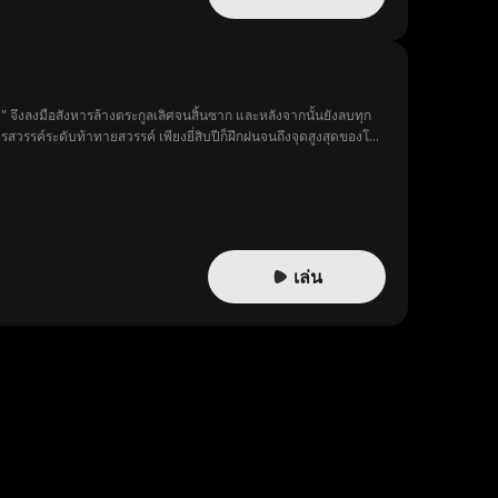
ทุก
ั่นทำให้เขาเริ่มตระหนักว่า… บางที
เล่น