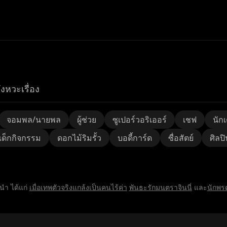
ังหวะเรื่อง
จอมพล/นายพล
ผู้ช่วย
ซูเปอร์วอริเออร์
เชฟ
นักเ
เด็กกิจกรรม
ดอกไม้ริมรั้ว
บอดี้การ์ด
ซื่อสัตย์
ศิลปิ
งนำ ได้แก่
เมื่อเทพตัวจริงแกล้งเป็นคนไร้ค่า
พันธะรักมนตราจินนี่
และ
นักพร