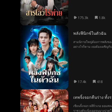
175.3k
1.8k
พลังฟีนิกซ์ในตัวฉัน
สามนิกายใหญ่ต้องการพลังของ
อย่างไรก็ตาม เธอต้องเผชิญก
ของเธอ หวังจะยึดตราไฟและค
ไว้!
17.4k
418
เทพจิ้งจอกคืนร่าง ทั้งร
เซียนจิ้งจอก หลีจิ่วเกอ ยอม
ราชวงศ์จะนิ่งเฉยจนนางปวดใจ 