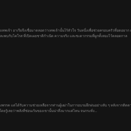
ทพเจ้า อาเรียจึงเชื่อมาตลอดว่าเทพเจ้านั้นไร้หัวใจ วันหนึ่งเพื่อช่วยครอบครัวที่อดอยาก เ
สและพบกับไคโรส ที่เปิดเผยชาติกำเนิด ความจริง และชะตากรรมที่ผูกทั้งสองไว้ตลอดกาล
ุดของพรรค แต่ได้รับความช่วยเหลือจากท่านผู้เฒ่าในการอบรมฝึกฝนอย่างลับ ๆ หลังจากติด
ยรู้เลยว่าพลังที่ซ่อนเร้นของเขานั้นน่าทึ่งมากแค่ไหน จนกระทั่ง...