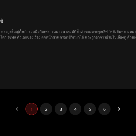
ช้
้งเก้าร่วมมือกันเพราะหมายตาสมบัติล้ำค่าของตระกูลเลิศ "คลังลับหลางหยา" จึงลงมือสังหารล้างตระกูลเลิศจนสิ้นซาก และหลังจากนั้นยังลบ
กฝนจนถึงจุดสูงสุดของโลก
ี "เคราะห์สายฟ้า" มาทดสอบเสียที อาจารย์จึงทำนายได้ว่าเขายังมี "กรรมสัมพันธ์" ที่ต้องสะสาง หากไม่
วะแห่งโชคชะตา หลังจากลงเขา รัชพลได้พบกับ สุดา และเข้าไปพัวพันกับความบาดหมางระหว่างตระกูลเสือทองกับตระกูล
ิ่ม แต่กลับค้นพบโดยไม่คาดคิดว่า ตระกูลเสือทองมีสายสัมพันธ์แห่งโชคชะตาที่พันเกี่ยวกับตัวเขาอย่างลึกซึ้ง และน
ุญแจสำคัญในการสะสางกรรมและชะตาของเขาเอง
1
2
3
4
5
6