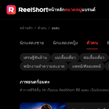
หน้าหลัก
หมวดหมู่
แบรนด์
หน้าหลัก
/
ตัวตน
/
อมตะ
นักแสดงชาย
นักแสดงหญิง
ตัวตน
จ
เศรษฐีพันล้าน
แม่เลี้ยงเดี่ยว
พ่อเลี้ยงเดี่ยว
พนักงานทําความสะอาด
แพทย์/ศัลยแพทย์
ภาพยนตร์อมตะ
สำรวจซีรีส์สั้น 59 เรื่องบน ReelShort ที่มี อมตะ เป็นนักแสด