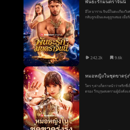
พันธะรักมนตราจินนี่
อีไล บาราน จินนี่ในตะเกียงว
กลับถูกเมินและดูถูกเสมอ เมื่อร
242.2k
9.6k
หมอหญิงในชุดขาดรุ่งริ
ใคร ๆ ต่างก็ตราหน้าว่าทริกซี่
ตรอง วีรบุรุษสงครามผู้มั่งคั