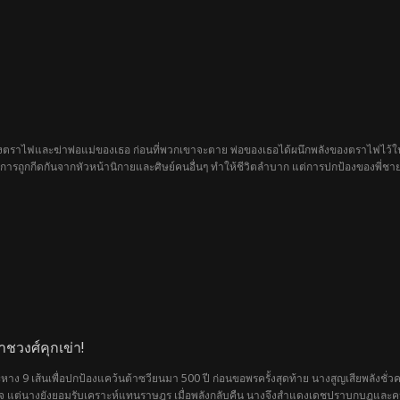
ตราไฟและฆ่าพ่อแม่ของเธอ ก่อนที่พวกเขาจะตาย พ่อของเธอได้ผนึกพลังของตราไฟไว้ในต
ับการถูกกีดกันจากหัวหน้านิกายและศิษย์คนอื่นๆ ทำให้ชีวิตลำบาก แต่การปกป้องของพี
วบคุมสถานการณ์ ด้วยนิกายใกล้จะล่มสลายและพี่ชายของเธอเกือบถูกฆ่า เธอทนไม่ไห
าชวงศ์คุกเข่า!
สละหาง 9 เส้นเพื่อปกป้องแคว้นต้าซวียนมา 500 ปี ก่อนขอพรครั้งสุดท้าย นางสูญเสียพลั
แต่นางยังยอมรับเคราะห์แทนราษฎร เมื่อพลังกลับคืน นางจึงสำแดงเดชปราบกบฏและคนชั่ว พ