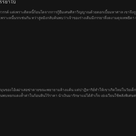
รรยาใบ้
ห่งสวรรค์ แต่เพราะติดหนี้ก้อนโตจากการกู้ยืมเศษศิลาวิญญาณด้วยดอกเบี้ยมหาศาล เขาจึง
ายเพราะหนี้นรกเช่นกัน ทว่าลู่หมิงกลับค้นพบว่าเจ้าของร่างเดิมมีภรรยาที่งดงามดุจเทพธิดา 
ัดสินใจเริ่มต้นชีวิตใหม่จากสายสัมพันธ์ของสามีภรรยาคู่นี้ สิ่งแรกที่เขาทำคือหาเงินและหลอ
มุนของไอ้เฒ่าเสอฆ่าตายขณะพยายามล้างแค้น แต่ปาฏิหาริย์ทำให้เขาเกิดใหม่ในวัยเด็กพร้อ
นพบหยกแดงล้ำค่าในก้อนหินไร้ราคา นำเงินมารักษาแม่ได้สำเร็จ เย่เฉวียนใช้พลังพิเศษสร้
ชิญหน้ากับศัตรูเก่า เขาเปิดศึกเดิมพันประเมินค่าของเก่ากับไอ้เฒ่าเสอ ชิงเหมืองมูลค่านับ
ว