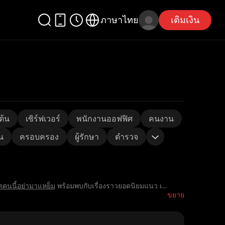
ภาษาไทย
เติมเงิน
ต้น
เซิร์ฟเวอร์
พนักงานออฟฟิศ
คนงาน
น
ครอบครอง
ผู้รักษา
ตำรวจ
ตคนนี้อย่ามาแหย็ม
พร้อมพบกับเรื่องราวยอดนิยมแนว เ
...
ขยาย