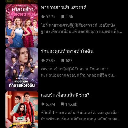
เลขเด็ด Mega ball! แล้วมาถึงเอไลจา สไนเด
อร์ ทนายความที่ดูเหมือนจะมีประโยชน์สำหรับ
ทายาทสาวเสียงสวรรค์
เธอ แต่มีสิ่งบางอย่างเกี่ยวกับเขา...ที่ดูเหมือนจะ
92.3k
1.9k
รู้จักกันมาก่อน
ไอวี่ ทายาทเศรษฐีผู้มีเสียงสวรรค์ เธอปิดบัง
ฐานะเพื่อหาเพื่อนแท้ แต่กลับถูกวาเนสซ่าเพื่อน
รักหลอกใช้ให้ร้องเพลงแทน ซ้ำยังจับได้ว่าแฟน
หนุ่มแอบคบชู้กับเพื่อนรัก! ด้วยความเสียใจ ไอวี่
จึงขอความช่วยเหลือจากเบลก เพื่อนสนิทวัย
รักของคุณทำลายหัวใจฉัน
เด็กและควอเตอร์แบ็กดาวเด่น เพื่อทวงคืนพื้นที่
27.9k
683
ของเธอ!
เซราฟ เจ้าหญิงผู้ได้รับความรักและการ
ทะนุถนอมจากครอบครัวมาตลอดชีวิต จน
กระทั่งน้องสาวของเธอถูกสังหาร เมื่อสามีและ
เพื่อนสนิทของเธอช่วยให้ฆาตกรหลบหนีความ
ยุติธรรมไปได้ เธอจึงถูกบีบให้เติบโตขึ้นในชั่ว
แอบรักเพื่อนสนิทพี่ชาย?!
ข้ามคืน และเผชิญหน้ากับความจริงอันโหดร้าย
6.7M
145.8k
ด้วยตัวเอง
ชีวิตปี 1 ของเคทลิน ซินแคลร์ต้องสะดุด เมื่อ
ย้ายเข้าอพาร์ตเมนต์กับแฟนหนุ่มสมัยมัธยมแล้ว
จับได้ทันทีว่าเขานอกใจ เธอจึงจำใจย้ายไปอยู่