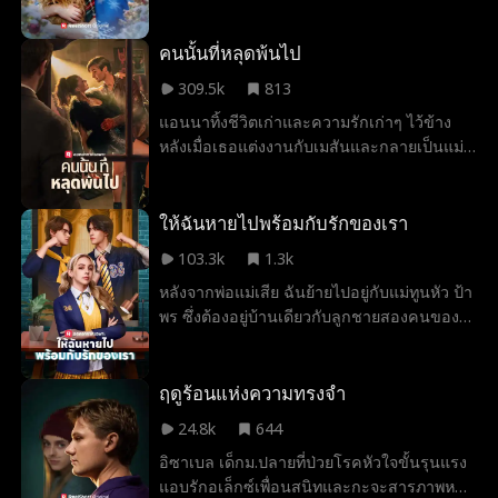
และพากลับบ้าน เขารับเธอเป็นลูกบุญธรรม
และตั้งแต่นั้นมา บ้านทั้งหลังก็ดูสว่างสดใสขึ้น
ลิลานำทั้งโชคดีและความอบอุ่นมาให้ โนอาห์
คนนั้นที่หลุดพ้นไป
ลูกชายของโจนาธาน ไม่ได้พูดมานานมากแล้ว
309.5k
813
แต่เมื่อมีลิลาอยู่ข้าง ๆ เขาก็สามารถเปล่งเสียง
แอนนาทิ้งชีวิตเก่าและความรักเก่าๆ ไว้ข้าง
พูดได้อีกครั้ง ในงานประมูล ลิลาช่วยให้โจนา
หลังเมื่อเธอแต่งงานกับเมสันและกลายเป็นแม่ที่
ธานชนะการประมูลหีบสมบัติลึกลับที่ซ่อนอยู่
ต้องอยู่บ้าน แอนนาถูกละเลย ไม่พอใจ และถูก
เธอยัง “พูดคุย” กับสุนัขของครอบครัว และตาม
ประเมินค่าต่ำเกินไปในชีวิตแต่งงาน 10 ปีของ
เบาะแสจนช่วยให้โนอาห์พบไวโอลินที่หายไป
เธอ แอนนาเริ่มหวนนึกถึงความสัมพันธ์ที่เต็ม
ให้ฉันหายไปพร้อมกับรักของเรา
อีกด้วย ร่วมกับอิซาเบล น้องสาวของโจนาธาน
ไปด้วยความหลงใหลของเธอกับเอเดรียน โจน
ลิลาช่วยออกแบบกระเป๋าถือที่โดดเด่นซึ่งกลาย
103.3k
1.3k
ส์ อดีตแฟนหนุ่มร็อคสตาร์ของเธอ เมื่อเอเดรี
เป็นกระแสฮิตและช่วยกอบกู้บริษัทของอิซาเบล
หลังจากพ่อแม่เสีย ฉันย้ายไปอยู่กับแม่ทูนหัว ป้า
ยนผู้มีเสน่ห์และอันตรายปรากฏตัวอีกครั้งใน
ไว้ได้ เมื่ออันตรายคืบคลานเข้ามา ลิลาก็ “บีบ
พร ซึ่งต้องอยู่บ้านเดียวกับลูกชายสองคนของ
ชีวิตธรรมดาของเธอ แอนนาถูกบังคับให้เผชิญ
ให้” แฮโรลด์และวิเวียน ผู้วางแผนร้าย ต้องพูด
เธอ ท่ามกลางความรักและการดูแลเอาใจใส่
กับความปรารถนาอันลึกล้ำของเธอ...และเลือก
ความจริง คำโกหกพังทลายลง เธอช่วยให้
จนคิดว่าตัวเองจะได้ลงเอยกับคนใดคนหนึ่ง แต่
ระหว่างอดีตและปัจจุบันของเธอ
ครอบครัวรอดพ้นจากอันตราย เปิดโปง
ทุกอย่างเปลี่ยนไปเมื่ออีฟ ลูกสาวแม่บ้าน ย้าย
ฤดูร้อนแห่งความทรงจำ
แผนการทั้งหมด และทำให้แฮโรลด์ คาเรน และ
เข้ามา ลูกชายของป้าพรได้ทำให้หัวใจฉันแตก
วิเวียนไม่มีที่ให้หลบซ่อนอีกต่อไป
24.8k
644
สลาย หลังจากที่ฉันจากไป พวกเขาก็พยายาม
อิซาเบล เด็กม.ปลายที่ป่วยโรคหัวใจขั้นรุนแรง
อย่างบ้าคลั่งเพื่อตามหาฉัน
แอบรักอเล็กซ์เพื่อนสนิทและกะจะสารภาพหลัง