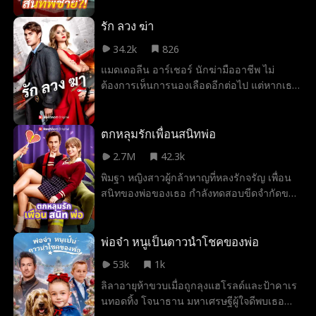
กับพี่ชายและต้องแชร์ห้องกับเพื่อนสนิทของเขา
ซึ่งเรียนป.โทที่เดียวกัน เมื่อความรู้สึกแอบรักวัย
รัก ลวง ฆ่า
เด็กปะทุขึ้นอีกครั้ง เคทลินและโคลต้องประคับ
34.2k
826
ประคองความสัมพันธ์ครั้งใหม่ โดยมีแฟนเก่า
แมดเดอลีน อาร์เชอร์ นักฆ่ามืออาชีพ ไม่
สุดแสบ แก๊งสาวขี้วีน และที่แย่ที่สุดคือพี่ชาย
ต้องการเห็นการนองเลือดอีกต่อไป แต่หากเธอ
ของเธอเองคอยขัดขวาง
หยุดฆ่า น้องสาวคนเล็กของเธอจะต้องตาย เมื่อ
แมดดี้ถูกบังคับให้รับงานสังหารเฮย์เดน เคนต์
เธอกลับต้องเผชิญกับปัญหาสองประการ
ตกหลุมรักเพื่อนสนิทพ่อ
ประการแรก เขาคืออัยการเขต และประการที่
2.7M
42.3k
สอง เขาคือรักแรกและรักเดียวในชีวิตของเธอ
พิมฐา หญิงสาวผู้กล้าหาญที่หลงรักจรัญ เพื่อน
และเขายังคงต้องการให้เธอกลับไปหาเขาอีก
สนิทของพ่อของเธอ กำลังทดสอบขีดจำกัดของ
ครั้งด้วย
เขาเมื่อเธอใช้เสน่ห์ของเธอล่อลวงเขา ขณะที่
จรัญพยายามต่อต้านเธอ ความตึงเครียด
ระหว่างพวกเขาก็ทวีความรุนแรงขึ้น นำไปสู่
พ่อจ๋า หนูเป็นดาวนำโชคของพ่อ
การทรยศหักหลังที่เปลี่ยนแปลงทุกสิ่งทุกอย่าง
53k
1k
ลิลาอายุห้าขวบเมื่อถูกลุงแฮโรลด์และป้าคาเร
นทอดทิ้ง โจนาธาน มหาเศรษฐีผู้ใจดีพบเธอ