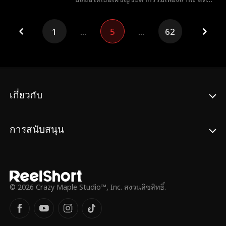
โอคือชายที่เสี่ยงชีวิตเข้ามาช่วยเธอ และเพื่อ
ทวงคืนมรดก โคลอี้แต่งงานกับเขาโดยไม่รู้ว่า
1
...
5
...
62
แท้จริงแล้ว เขาคือซีอีโอพันล้านที่กำลังจะ
ตกหลุมรักเธอหมดหัวใจ
เกี่ยวกับ
การสนับสนุน
© 2026 Crazy Maple Studio™, Inc. สงวนลิขสิทธิ์.