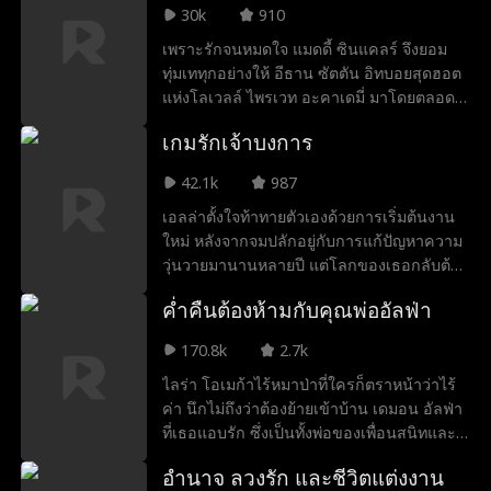
เธอจะรู้ตัวตอนไหนว่าเขาคือ "คนที่ใช่" ที่ฟ้า
30k
910
ส่งมาในจังหวะที่ผิดที่สุด
เพราะรักจนหมดใจ แมดดี้ ซินแคลร์ จึงยอม
ทุ่มเททุกอย่างให้ อีธาน ซัตตัน อิทบอยสุดฮอต
แห่งโลเวลล์ ไพรเวท อะคาเดมี่ มาโดยตลอด
แต่แล้วโลกทั้งใบก็พังทลาย เมื่อเธอจับได้ว่า
เกมรักเจ้าบงการ
เขาแอบสวมเขาให้เธอด้วยการคบชู้กับไฮโซ
สาวอย่าง วาเนสซ่า อาร์ชิบอลด์ แมดเดอลีน
42.1k
987
จึงตัดสินใจวางแผนหลบหนีครั้งใหญ่ โดยมี
เอลล่าตั้งใจท้าทายตัวเองด้วยการเริ่มต้นงาน
พันธมิตรที่คาดไม่ถึงอย่างแม่จอมฉวยโอกาส
ใหม่ หลังจากจมปลักอยู่กับการแก้ปัญหาความ
ของอีธานร่วมขบวนการ งานนี้อีธานจะตาม
วุ่นวายมานานหลายปี แต่โลกของเธอกลับต้อง
ทวงหัวใจเธอกลับมาได้ทันเวลา ก่อนที่เธอจะ
พลิกผัน เมื่อ คริสเตียน เจ้านายคนใหม่ ดึงเธอ
จากไปลอนดอนถาวร หรือจะเป็น รีส วินด์แฮม
ค่ำคืนต้องห้ามกับคุณพ่ออัลฟ่า
เข้าสู่กงล้อของ การแต่งงานกำมะลอ จากข้อ
แบดบอยลึกลับหน้าใหม่ที่เพิ่งมาจากลอนดอน
ตกลงง่าย ๆ ในตอนแรก กลับกลายเป็นความ
ที่จะคว้าตัวเธอไปครองก่อนที่เครื่องจะเทคออ
170.8k
2.7k
สัมพันธ์ที่ทวีความเร้าใจขึ้นทุกที ทุกสัมผัสและ
ฟกันแน่?
ไลร่า โอเมก้าไร้หมาป่าที่ใครก็ตราหน้าว่าไร้
ทุกจุมพิตฉุดดึงเอลล่าให้ถลำลึกเข้าไปในโลก
ค่า นึกไม่ถึงว่าต้องย้ายเข้าบ้าน เดมอน อัลฟ่า
ของเขามากขึ้นเรื่อย ๆ โดยที่เธอไม่รู้เลยว่า
ที่เธอแอบรัก ซึ่งเป็นทั้งพ่อของเพื่อนสนิทและ
ทั้งหมดนี้คือเกมอันตรายที่คริสเตียนวางหมาก
เพื่อนรักของพ่อเธอ ยิ่งใกล้ชิด ความปรารถนา
ไว้แต่แรก เพราะเป้าหมายเดียวของเขาก็คือ
อำนาจ ลวงรัก และชีวิตแต่งงาน
ก็ยิ่งห้ามใจไม่อยู่ แม้รู้ว่าเขาไม่มีวันมองโอเม
การครอบครองเธอไว้เป็นของเขาตลอดไป