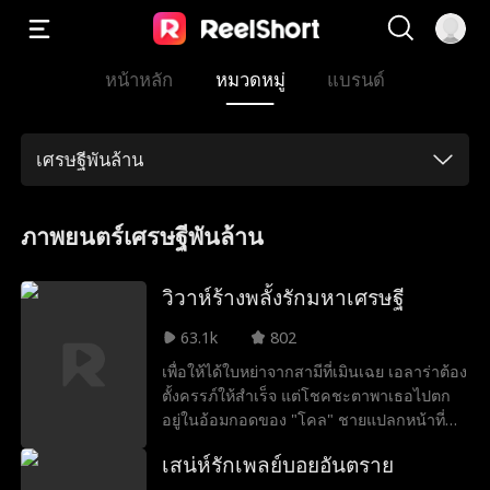
หน้าหลัก
หมวดหมู่
แบรนด์
เศรษฐีพันล้าน
ภาพยนตร์เศรษฐีพันล้าน
วิวาห์ร้างพลั้งรักมหาเศรษฐี
63.1k
802
เพื่อให้ได้ใบหย่าจากสามีที่เมินเฉย เอลาร่าต้อง
ตั้งครรภ์ให้สำเร็จ แต่โชคชะตาพาเธอไปตก
อยู่ในอ้อมกอดของ "โคล" ชายแปลกหน้าที่
แท้จริงคือมหาเศรษฐีซีอีโอและมีศักดิ์เป็นคุณ
เสน่ห์รักเพลย์บอยอันตราย
อาของสามีเธอ ความลับจะแตกเมื่อไร และ