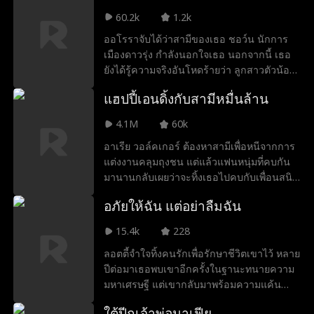
ก้าแคระแกร็น แต่เมื่อสัมผัสต้องห้ามเกิดขึ้น
60.2k
1.2k
ความจริงก็เริ่มเปิดเผย หรือเขาว่าคือคู่แห่ง
ออโรราจับได้ว่าสามีของเธอ ชอว์น นักการ
โชคชะตาของเธอกันแน่
เมืองดาวรุ่ง กำลังนอกใจเธอ นอกจากนี้ เธอ
ยังได้รู้ความจริงอันโหดร้ายว่า ลูกสาวตัวน้อย
ผู้ล่วงลับของเธอเคยถูกปฏิเสธการปลูกถ่าย
แฮปปี้เอนดิ้งกับสามีหมื่นล้าน
อวัยวะ เพราะฝีมือของเขา ออโรราตัดสินใจลง
สมัครรับเลือกตั้งผู้ว่าการรัฐแข่งกับเขา เพื่อ
4.1M
60k
แย่งชิงตำแหน่งนั้นมาเป็นของตัวเองด้วยมือ
อาเรีย วอล์คเกอร์ ต้องหาสามีเพื่อหนีจากการ
ของเธอเอง
แต่งงานคลุมถุงชน แต่แล้วแฟนหนุ่มที่คบกัน
มานานกลับเผยว่าจะทิ้งเธอไปคบกับเพื่อนสนิท
ของเธอเอง ด้วยหัวใจที่แตกสลาย อาเรียหันไป
อภัยให้ฉัน แต่อย่าลืมฉัน
ขอความช่วยเหลือจากนอร์แมน ฮิลล์ ชาย
หนุ่มที่เธอเคยรู้จักและทำงานในร้านฟู้ดทรัก
15.4k
228
แต่เธอไม่รู้เลยว่าแท้จริงแล้ว นอร์แมนคือซีอี
ลอตตี้จำใจทิ้งคนรักเพื่อรักษาชีวิตเขาไว้ หลาย
โอมหาเศรษฐี ในขณะที่ครอบครัวจอมเห็นแก่
ปีต่อมาเธอพบเขาอีกครั้งในฐานะทนายความ
ตัวและเพื่อนสนิทผู้ทรยศพยายามขัดขวางทุก
มหาเศรษฐี แต่เขากลับมาพร้อมความแค้น
ทาง อาเรียกลับพบว่ายิ่งเธออยู่กับนอร์แมน
ฝังใจ... โทษฐานที่เธอเคยแทงเขา
ความรักและชีวิตคู่ของพวกเขากลับยิ่งมั่นคง
ใต้ปีกเจ้าพ่อมาเฟีย