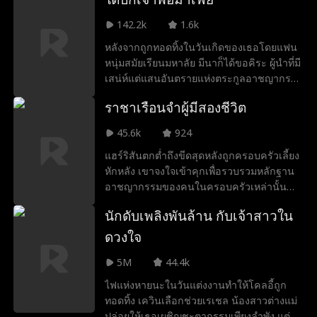
ยิ่งขึ้น
142.2k
1.6k
หลังจากถูกทอดทิ้งในวันเกิดของเธอโดยแฟน
หนุ่มสมัยเรียนมหาลัย มีนาก็ได้ขอคิระ ผู้นำที่มี
เสน่ห์แต่แสนอันตรายแห่งตระกูลอาชญากรรม
มุ่งมานพแต่งงานกะทันหัน แม้ความสัมพันธ์
ราชาเรือนจำผู้มีสองชีวิต
ของทั้งสองจะเริ่มต้นจากการตัดสินใจที่เร่งรีบ
เพื่อหลีกหนีปัญหา หากแต่ก็พัฒนากลายเป็นสิ่ง
45.6k
924
ที่แท้จริงอย่างรวดเร็ว แต่อดีตคนรักของมีนาก
แฮร์ริสันตกต่ำถึงขีดสุดหลังถูกครอบครัวเลี้ยง
ลับไม่ยอมปล่อยมือ ด้วยความหมกมุ่น อิจฉา
หักหลัง เขาจงใจเข้าคุกเพื่อรวบรวมหลักฐาน
และสูญเสียการควบคุม เขาจะไม่หยุดจนกว่า
อาชญากรรมของคนในครอบครัวเหล่านั้น
จะช่วงชิงเธอกลับคืนมาได้ แม้ว่าจะต้อง
หลังพ้นโทษ ชะตาชีวิตของเขากลับผูกพันเข้า
ทำลายชีวิตใหม่ที่มีนาพยายามสร้างร่วมกับคี
นักดับเพลิงพันล้าน กับเจ้าสาวใน
กับโซเฟียผ่านการแต่งงานกะทันหัน และทั้งคู่ก็
ระก็ตาม อย่างไรก็ตามมีนาไม่ได้ย้อนกลับไป
ถูกผลักให้ไปอยู่ชายขอบของสังคม ต้องเผชิญ
เธอกำลังเจริญรุ่งเรืองเมื่อมีคีระอยู่เคียงข้าง
ดวงใจ
กับความอัปยศ ความยากจน และการดูแคลน
และพร้อมจะแสดงให้อดีตคนรักอย่างอชิระ
5M
44.4k
จากผู้มีอำนาจ
เห็นอย่างชัดเจนถึงสิ่งที่เขาได้ปล่อยทิ้งไป
ไฟแห่งหายนะในวันแต่งงานทำให้โคลอี้ถูก
ทอดทิ้ง เควินเลือกช่วยเรเชล น้องสาวต่างแม่
ปล่อยให้เธอเผชิญชะตากรรมเพียงลำพัง แต่ลี