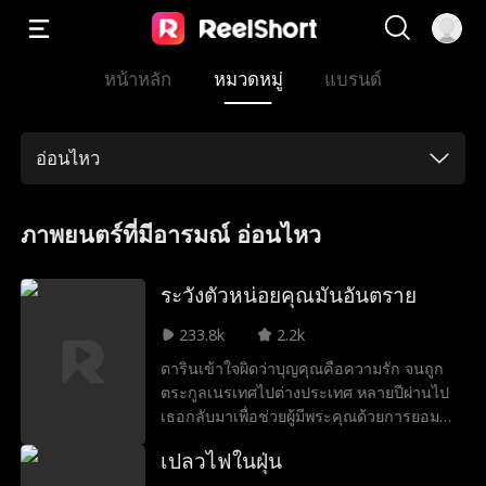
หน้าหลัก
หมวดหมู่
แบรนด์
อ่อนไหว
ภาพยนตร์ที่มีอารมณ์ อ่อนไหว
ระวังตัวหน่อยคุณมันอันตราย
233.8k
2.2k
ดารินเข้าใจผิดว่าบุญคุณคือความรัก จนถูก
ตระกูลเนรเทศไปต่างประเทศ หลายปีผ่านไป
เธอกลับมาเพื่อช่วยผู้มีพระคุณด้วยการยอม
เป็น "ชู้รัก" ของเมฆา ภายใต้พันธะที่ฉาบด้วย
เปลวไฟในฝุ่น
การตอบแทน เธอกลับถูกความรักที่เขามีให้มา