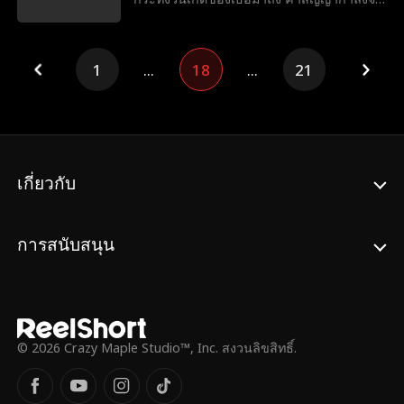
กลายเป็นจริง พัชชา รักแรกของก้องเกียรติก็
ตั้งท้องและบินกลับประเทศ จริยาจึงถูกทอดทิ้ง
อย่างไร้เยื่อใย วันแต่งงานนั้นเอง เธอเข้าร่วม
1
...
18
...
21
งานที่กลุ่มบริษัทปองพล และเลิกสัมพันธ์กัน
อย่างเด็ดขาด ก้องเกียรติที่ตาสว่างแล้วก็เสียใจ
เป็นอย่างมาก ไม่ว่าเขาจะพยายามแก้ไขยังไง
ก็ไม่อาจชดเชยความเจ็บปวดที่เคยก่อไว้กับ
จริยาได้ สุดท้ายก้องเกียรติและพัชชาต่างได้รับ
บทลงโทษสาสม ส่วนจริยาก็ค่อยๆ พัฒนา
เกี่ยวกับ
ความสัมพันธ์กับปองกูล ความรู้สึกทวีความ
อบอุ่นขึ้นเรื่อยๆ และในที่สุดเธอก็ได้พบรักแท้
ของชีวิตตนเอง
การสนับสนุน
© 2026 Crazy Maple Studio™, Inc. สงวนลิขสิทธิ์.