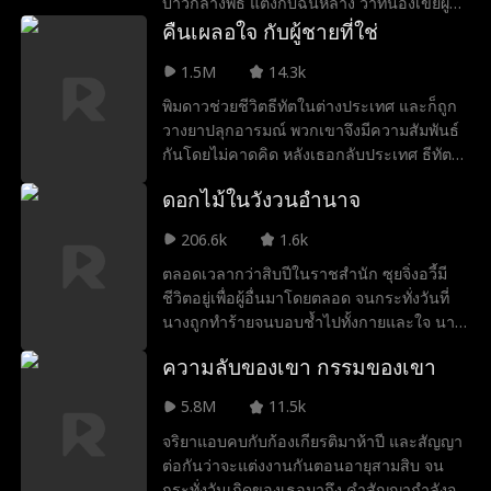
บ่าวกลางพิธี แต่งกับฉินหลาง ว่าที่น้องเขยผู้
เสิ่นเย่าแต่งกับจิ้งอ๋องแล้ว เขาก็ฟื้นขึ้นมาอย่าง
เป็นท่านอ๋องน้อยจอมเสเพลแห่งเมืองหลวง
คืนเผลอใจ กับผู้ชายที่ใช่
น่าอัศจรรย์ เสิ่นเย่าได้รับความเคารพ การ
ผู้คนต่างหัวเราะว่านางถูกเขาแต่งเล่นๆ แม้คืน
ปกป้อง และความรักจากเขา ทั้งสองค่อย ๆ
1.5M
14.3k
เข้าหอเขายังทอดทิ้งนางไปเที่ยวหอคณิกา แต่
เกิดความรู้สึกดี ๆ ต่อกัน ในขณะที่รัชทายาท
เสิ่นรั่วจิ่นคือบุตรีตระกูลแม่ทัพ ผู้มีใจใฝ่ใต้หล้า
พิมดาวช่วยชีวิตธีทัตในต่างประเทศ และก็ถูก
เซี่ยจิ่งชูค่อย ๆ เริ่มจดจำเรื่องราวในชาติก่อน
มิใช่หญิงอ่อนแอในเรือนหลัง เมื่อพยัคฆ์สาว
วางยาปลุกอารมณ์ พวกเขาจึงมีความสัมพันธ์
ได้ เขาพบว่าตนเองเสียใจที่สูญเสียเสิ่นเย่าไป
ต้องรับมือสามีจอมพยศ ศึกแห่งอำนาจและ
กันโดยไม่คาดคิด หลังเธอกลับประเทศ ธีทัตก็
จึงเริ่มตามตอแยอย่างบ้าคลั่ง...
ความรักจึงเริ่มต้นขึ้น จนเขายอมล้างแค้น ชิง
กลับมาเพื่อยกเลิกการหมั้นเช่นกัน แต่คู่หมั้น
ดอกไม้ในวังวนอำนาจ
บัลลังก์ และมอบอำนาจสูงสุดไว้ในมือนางเอง
คนนั้นของเขากลับเป็นพิมดาว พิมดาวอยาก
ทวงคืนบริษัทจึงต้องทำให้ธีทัตตกลงหมั้นกับ
206.6k
1.6k
เธอ ทั้งสองไม่รู้ตัวตนที่แท้จริงของกันและกัน
ตลอดเวลากว่าสิบปีในราชสำนัก ซุยจิ่งอวี้มี
จึงคลาดกันไปมาหลายครั้ง สุดท้ายความจริง
ชีวิตอยู่เพื่อผู้อื่นมาโดยตลอด จนกระทั่งวันที่
เปิดเผย คลายความเข้าใจผิดกัน และได้ลงเอย
นางถูกทำร้ายจนบอบช้ำไปทั้งกายและใจ นาง
กันอย่างมีความสุข
จึงได้เข้าใจอย่างถ่องแท้ว่า คนที่รักนางจริง จะ
ความลับของเขา กรรมของเขา
ยอมรับในทุกตัวตนที่นางเป็น และพร้อมจะ
สนับสนุนให้นางได้เติบโตเป็นตัวนางในแบบที่
5.8M
11.5k
ดีที่สุด
จริยาแอบคบกับก้องเกียรติมาห้าปี และสัญญา
ต่อกันว่าจะแต่งงานกันตอนอายุสามสิบ จน
กระทั่งวันเกิดของเธอมาถึง คำสัญญากำลังจะ