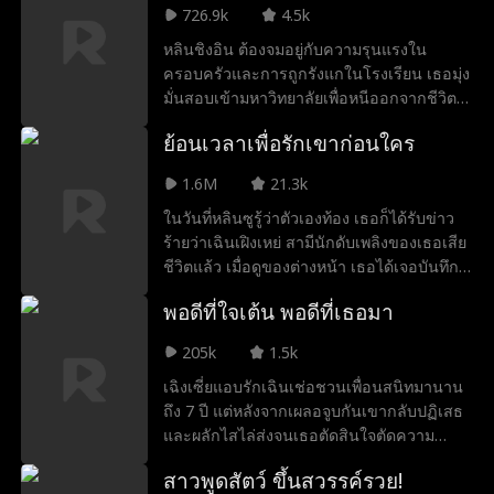
นานปีหลอมละลายหัวใจ จนรู้ว่ารักที่แท้จริงคือ
726.9k
4.5k
การที่มีเขาอยู่ข้างกาย
หลินชิงอิน ต้องจมอยู่กับความรุนแรงใน
ครอบครัวและการถูกรังแกในโรงเรียน เธอมุ่ง
มั่นสอบเข้ามหาวิทยาลัยเพื่อหนีออกจากชีวิต
อันโหดร้าย แต่ระหว่างหลบหนีการทำร้ายจาก
ย้อนเวลาเพื่อรักเขาก่อนใคร
พ่อ เธอกลับบังเอิญเข้าไปในร้านสัก “Wildfire”
ของ เจียงเหยียน เจียงเหยียน วัย 20 ปี คือ
1.6M
21.3k
อันธพาลประจำโรงเรียนที่ทุกคนหวาดกลัว แต่
ในวันที่หลินซูรู้ว่าตัวเองท้อง เธอก็ได้รับข่าว
แท้จริงแล้วเขาคือคุณชายตกอับผู้ต่อต้าน
ร้ายว่าเฉินเฝิงเหย่ สามีนักดับเพลิงของเธอเสีย
บาดแผลจากครอบครัวตัวเอง ทั้งสองกลายมา
ชีวิตแล้ว เมื่อดูของต่างหน้า เธอได้เจอบันทึกที่
เป็นเพื่อนร่วมโต๊ะโดยไม่คาดคิด ความเข้าใจ
เผยว่าเขาแอบรักเธออย่างสุดซึ้งมาโดยตลอด
ผิด การปะทะคารม และการไม่ยอมกัน ค่อย ๆ
พอดีที่ใจเต้น พอดีที่เธอมา
น้ำตาของเธอได้พาเธอย้อนเวลากลับไปในวัน
กลายเป็นการมองทะลุหน้ากากของกันและกัน
ที่เธอพบเขาครั้งแรก แต่เธอก็ยังคงตั้งท้องอยู่!
ได้เห็นทั้งความเข้มแข็งกับความอ่อนโยนที่
205k
1.5k
เธอรีบตามหาเฉินเฝิงเหย่ แต่กลับพบว่าเขาคือ
ซ่อนอยู่ในจิตใจอันแตกร้าว
เฉิงเซี่ยแอบรักเฉินเช่อชวนเพื่อนสนิทมานาน
เด็กหนุ่มผมขาวสุดเกเร ต่างจากภาพสามีผู้แสน
ถึง 7 ปี แต่หลังจากเผลอจูบกันเขากลับปฏิเสธ
ดีของเธอลิบลับ เมื่อเธอพุ่งเข้าไปช่วยเขาและ
และผลักไสไล่ส่งจนเธอตัดสินใจตัดความ
เรียกเขาว่าสามีพร้อมที่ตรวจครรภ์ที่หล่นออก
สัมพันธ์ จนกระทั่งเธอได้พบกับสวี่จิ้งเซียว
มา ก็ทำเอาเขาช็อกไปเลย หลินซูจึงต้องเริ่ม
สาวพูดสัตว์ ขึ้นสวรรค์รวย!
เพื่อนวัยเด็กที่กลับมาดูแลและมอบความรักให้
ต้นภารกิจสุดป่วน เพื่อพิชิตใจหนุ่มผมขาวคนนี้