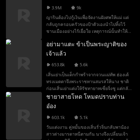
เธออย่างอ่อนโยน ทำให้เฉินเช่อชวนเริ่มหวง
และเปลี่ยนโชคชะตาของเขาให้ได้
3.9M
9k
ก้างและทำทุกวิถีทางเพื่อขัดขวางความรักครั้ง
ญารินต้องไปกู้เงินเพื่อจัดงานฝังศพให้แม่ แต่
นี้ แต่สวี่จิ้งเซียวก็ใช้ความจริงใจเอาชนะใจพ่อ
กลับถูกครอบครัวของป้าตัวเองนำไปทิ้งไว้
แม่ของเธอได้สำเร็จ ทว่าในขณะที่ความ
ชานเมืองอย่างไร้เยื่อใย เหตุการณ์นั้นทำให้
สัมพันธ์ของทั้งคู่กำลังไปได้สวย จู่ๆ ก็มีข่าวว่า
เธอ ปลดล็อกความสามารถพิเศษ คือการ
เฉินเช่อชวนหายตัวไป...
อย่ามาแตะ ข้าเป็นพระญาติของ
ได้ยินและเข้าใจภาษาของสัตว์ ด้วยความ
สามารถนี้ เธอได้เข้าไปพัวพันกับ จิรายุ มหา
เจ้าแล้ว
เศรษฐีอันดับหนึ่ง และกลายเป็น คุณหนูเล็ก
653.8k
5.6k
แห่งตระกูลวายุ หลังจากนั้น ญาริน ใช้พลัง
พิเศษของตัวเองช่วยเหลือตระกูลวายุแก้ไข
เสิ่นเย่าเป็นเด็กกำพร้าจากจวนแม่ทัพ ฮ่องเต้
ปัญหาตลอดมา ไม่เพียงเท่านั้น เธอยังสามารถ
ทรงเมตตาจึงพระราชทานสมรสให้นาง ชาติ
ละลายหัวใจของ ปิยะวิช อาเล็กผู้พิการ ซึ่งเดิม
ก่อนเสิ่นเย่าแต่งให้รัชทายาทเซี่ยจิ่งชู แต่กลับ
ไม่ชอบเธอเลย จนสุดท้ายเธอกลายเป็น ลูกรัก
ถูกเหยียดหยามสารพัดในตำหนักบูรพา หลัง
ชายาสายโหด โหมดปราบท่าน
ของทั้งตระกูล
จากตาย เสิ่นเย่าได้ย้อนเวลากลับมาในงาน
อ๋อง
เลี้ยงประทานสมรสอีกครั้ง ครั้งนี้เมื่อต้อง
เผชิญหน้ากับการประทานสมรสจากฮ่องเต้อีก
603.1k
5.1k
ครั้ง เสิ่นเย่าเลือกจิ้งอ๋องเซี่ยเยวียน ท่านอา
วันแต่งงาน คู่หมั้นของเสิ่นรั่วจิ่นกลับพาน้อง
ของฮ่องเต้ผู้หล่อเหลางดงาม แต่ได้รับบาดเจ็บ
สาวต่างมารดาหนีตามกัน นางจึงเปลี่ยนเจ้า
สาหัสจากการรบครั้งใหญ่จนไม่ได้สติ หลังจาก