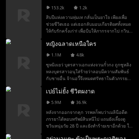
ยอมตามสถานการณ์ แต่งงานกับศรันย์ที่ใน
ตระหนักถึงความรู้สึกตัวเองและเริ่มมีใจต่อ
153.2k
1.2k
ชาติก่อนเสียชีวิตเร็ว แต่ไม่คิดว่าหลังแต่งงาน
เธอ ลลิตากลับสะสมความผิดหวังจนเต็มเปี่ยม
สิบปีแห่งความทุ่มเท กลั่นเป็นยาใจ เพียงเพื่อ
กับศรันย์ ชายหนุ่มไม่เพียงไม่ตาย แต่ร่างกาย
และตัดสินใจเดินจากไป
ช่วยชีวิตเธอ แต่เธอกลับมอบเกียรติยศทั้งหมด
กลับแข็งแรงขึ้นเรื่อย ๆ ครอบครัวเจริญ
ให้กับรักครั้งเก่า! เพื่อบีบให้ภากรจากไป กวิน
รุ่งเรืองขึ้นทุกวัน ชีวิตของพวกเขารุ่งเรืองและ
ถึงกับปิดฮีตเตอร์ทั้งตึกในฤดูหนาว เมื่อเห็นว่า
มีความสุข ในขณะที่ผู้ชายเก่าที่เคยมีความ
หญิงฉลาดเหนือใคร
ยาช่วยชีวิตเพียงหนึ่งเดียวของเธอกำลังจะ
สัมพันธ์กับเยาวภากลับล้มเหลว หมดตัว และ
เสื่อมสภาพในอุณหภูมิต่ำ ภากรพยายามขัด
ลูกพี่ลูกน้องก็เคราะห์ร้ายกว่าในอดีตอีกด้วย
1.1M
4.8k
ขวางสุดชีวิต แต่กลับถูกต่อว่าหาว่าใจแคบ ขี้
ซูหมิงเยว่ บุตรสาวเอกแห่งจวนกั๋วกง ถูกซูหลิง
หึง! เมื่อมองดูเธอที่ยืนมองอย่างเย็นชา ภากรก็
หลงบุตรสาวอนุใส่ร้ายว่าลอบมีความสัมพันธ์
ตาสว่างในที่สุด! ความรักสุดซึ้งสิบปี สู้การกลับ
กับชายอื่น จ้านอวี้จึงหมดศรัทธาในตัวภรรยา
มาของรักเก่าไม่ได้ ยาช่วยชีวิต กลับไร้ค่าดั่ง
โดยสิ้นเชิง ด้านซูหลิงหลงผู้เป็นอนุภรรยากลับ
ธุลีดิน ในวันที่ยาใจถูกทำลาย คือเวลาที่ต้อง
เปย์ไม่ยั้ง ชีวิตผงาด
แอบอ้างคำสั่งของอ๋อง สั่งพระรายทานสุราพิษ
จากไปอย่างเด็ดเดี่ยว "รุ่งอรุณ ชีวิตของเธอ
เพื่อสังหารนาง ในเวลาเดียวกัน นัก
ต่อจากนี้ไปไม่เกี่ยวกับฉันอีก" ตัวตนอีกด้าน
5.9M
36.9k
วิทยาศาสตร์หญิงจากยุคปัจจุบันนามซูหมิงเยว่
ของเขาจะถือกำเนิดขึ้นใหม่ ตำนานแห่ง
หลังจากออกจากคุก วรพลก็พบว่าเมลินีอดีต
กลับเสียชีวิตโดยอุบัติเหตุ และทะลุมิติเข้ามา
วงการแพทย์ "มิสเตอร์ซี" กลับมาแล้ว
ภรรยาได้หอบทรัพย์สินหนีไป แถมยังเลี้ยงดู
อยู่ในร่างของซูหมิงเยว่ หลังจากเข้ามาในร่าง
ชวินหนุ่มวัย 28 ปี และยังทำร้ายเขาอีกด้วย ใน
นี้ นางตัดสินใจหย่าขาดจากอ๋องอวี้ และตั้งใจ
ขณะที่ใกล้ตาย รอยสักนักพรตบนแขนของเขา
ให้ทุกคนที่เคยทำร้ายนางต้องชดใช้ ด้วยความ
อย่ามาแตะ ข้าเป็นพระญาติของ