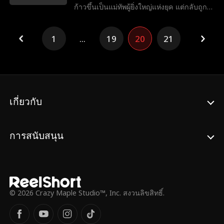
จึงเริ่มตามตอแยอย่างบ้าคลั่ง...
การต้องเลือกบางอย่างที่สำคัญที่สุดในชีวิต
ก้าวขึ้นเป็นแม่ทัพผู้ยิ่งใหญ่แห่งยุค แต่กลับถูก
สามีและแม่สามีรังเกียจ ขณะตั้งครรภ์ เขา
กลับลุ่มหลงอนุ และถึงขั้นใส่ร้ายให้นางรับโทษ
1
...
19
20
21
แทน ก่อนจะสั่งฆ่านางอย่างโหดเหี้ยม ความ
แค้นที่ต้องตายอย่างอยุติธรรม ทำให้นางได้
เกิดใหม่ดั่งหงส์คืนชีพ ครั้งนี้ นางสังหารพี่น้อง
จอมวางแผน กำจัดแม่เลี้ยงผู้โหดร้าย และทวง
คืนสินเดิมของมารดา ชายชั่วและอนุ ต่างต้อง
ตายภายใต้คมดาบของนางทีละคน ในตอน
เกี่ยวกับ
ท้ายยังมีฉากพิเศษ เมื่อเฉินจิ่นหนิง แม่ทัพหญิง
ดอกท้อซ่งซีซี และลั่วจิ่นซู หัวหน้าสูงสุดแห่ง
สำนักแพทย์เทียนจ้าน มารวมตัวกัน พร้อมกับ
การสนับสนุน
ตัวละครลึกลับอย่างอัจฉริยะแพทย์หญิง หยวน
ชิงหลิง
© 2026 Crazy Maple Studio™, Inc. สงวนลิขสิทธิ์.