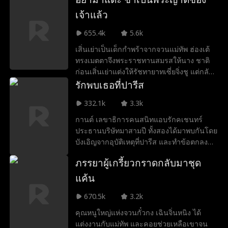
ก็ได้เปิดใช้งาน "ระบบเงินคืนสิบเท่า" เมื่อใช้
รู้ทางวิทยาศาสตร์จากยุคปัจจุบัน นางค่อย ๆ
เงินนี้เปย์ให้สาวๆ จะได้เงินคืนมาสิบเท่า หลัง
ได้รับความโปรดปรานจากฮ่องเต้และฮองเฮา
เจ้าแล้ว
จากนั้นวรพลช่วยฟ้าใสชดใช้ค่ารองเท้า เหมา
มุ่งมั่นสร้างเส้นทางของตนเองโดยไม่ยึดติดกับ
655.4k
5.6k
มือถือและคอมพิวเตอร์ทั้งร้านให้เธอ รวมทั้ง
ความรักอีกต่อไป ระหว่างทางนางเปิดโปงและ
ประมูลแหวนพราวนภาในงานประมูลให้ วรพล
ตอกหน้าทั้งอ๋องและอนุภรรยา จนท้ายที่สุด
เสิ่นเย่าเป็นเด็กกำพร้าจากจวนแม่ทัพ ฮ่องเต้
ยังเลี้ยงลลิตา ประธานกลุ่มสื่อตระกูลเลิศ และ
สามารถหย่าขาดได้สำเร็จ
ทรงเมตตาจึงพระราชทานสมรสให้นาง ชาติ
เปย์ของขวัญมูลค่าหลายสิบล้านให้กับสาลินีที่
ก่อนเสิ่นเย่าแต่งให้รัชทายาทเซี่ยจิ่งชู แต่กลับ
เป็นสตรีมเมอร์ วรพลปรากฎตัวในงานเลี้ยงรุ่น
ถูกเหยียดหยามสารพัดในตำหนักบูรพา หลัง
รักพบเธอที่ปารีส
งานโชว์รถ และงานประมูลต่างๆ เพื่อเอาคืน
จากตาย เสิ่นเย่าได้ย้อนเวลากลับมาในงาน
เมลินี ชวิน รวมถึงเจษฎาและอนันต์ที่เยาะเย้ย
332.1k
3.3k
เลี้ยงประทานสมรสอีกครั้ง ครั้งนี้เมื่อต้อง
เขาหลายต่อหลายครั้ง วรพลยังเอาชนะใจฟ้า
เผชิญหน้ากับการประทานสมรสจากฮ่องเต้อีก
กานต์ เลขาธิการคนสนิทแอบรักคเชนทร์
ใส ลลิตา สาลินี และยลลภา คุณหนูตระกูลรัน
ครั้ง เสิ่นเย่าเลือกจิ้งอ๋องเซี่ยเยวียน ท่านอา
ประธานบริษัทมาสามปี ทั้งสองได้มาพบกันโดย
ได้อีกด้วย ในที่สุดเขาก็ซื้อบ้านเพื่ออยู่กับผู้หญิง
ของฮ่องเต้ผู้หล่อเหลางดงาม แต่ได้รับบาดเจ็บ
บังเอิญจากอุบัติเหตุที่ปารีส และทำข้อตกลง
ทั้งสี่คน ชีวิตเขาเปลี่ยนจากหน้ามือเป็นหลังมือ
สาหัสจากการรบครั้งใหญ่จนไม่ได้สติ หลังจาก
“ช่วยจีบคนที่อยู่ในใจ แลกกับการเลื่อน
ภรรยาผู้เกรี้ยวกราดกลับมาชุด
เสิ่นเย่าแต่งกับจิ้งอ๋องแล้ว เขาก็ฟื้นขึ้นมาอย่าง
ตำแหน่ง” ท่ามกลางเกมการเมืองในที่ทำงาน
น่าอัศจรรย์ เสิ่นเย่าได้รับความเคารพ การ
และความสัมพันธ์ที่คลุมเครือ ความใกล้ชิด
แค้น
ปกป้อง และความรักจากเขา ทั้งสองค่อย ๆ
ทำให้ทั้งสองต้องเผชิญกับความรู้สึกที่ยากจะ
เกิดความรู้สึกดี ๆ ต่อกัน ในขณะที่รัชทายาท
670.5k
3.2k
หลีกเลี่ยง พร้อมกับอุปสรรคและความลับที่
เซี่ยจิ่งชูค่อย ๆ เริ่มจดจำเรื่องราวในชาติก่อน
ค่อย ๆ ถูกเปิดเผย เส้นทางของพวกเขาจะนำ
คุณหนูใหญ่แห่งจวนกั๋วกง เฉินจิ่นหนิง ได้
ได้ เขาพบว่าตนเองเสียใจที่สูญเสียเสิ่นเย่าไป
ไปสู่จุดจบแบบใด ความรัก ความสำเร็จ หรือ
แต่งงานกับแม่ทัพ และคอยช่วยเหลือเขาจน