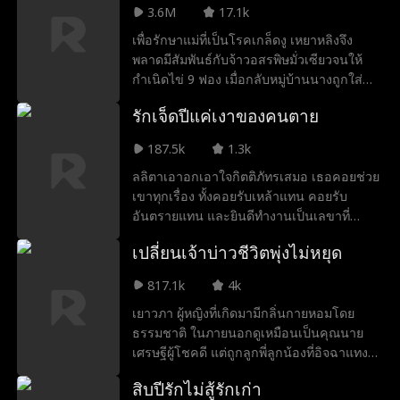
เธออย่างอ่อนโยน ทำให้เฉินเช่อชวนเริ่มหวง
3.6M
17.1k
ก้างและทำทุกวิถีทางเพื่อขัดขวางความรักครั้ง
เพื่อรักษาแม่ที่เป็นโรคเกล็ดงู เหยาหลิงจึง
นี้ แต่สวี่จิ้งเซียวก็ใช้ความจริงใจเอาชนะใจพ่อ
พลาดมีสัมพันธ์กับจ้าวอสรพิษมั่วเซียวจนให้
แม่ของเธอได้สำเร็จ ทว่าในขณะที่ความ
กำเนิดไข่ 9 ฟอง เมื่อกลับหมู่บ้านนางถูกใส่
สัมพันธ์ของทั้งคู่กำลังไปได้สวย จู่ๆ ก็มีข่าวว่า
ร้ายว่าเป็นปีศาจและเกือบถูกฆ่า แต่มั่วเซียว
เฉินเช่อชวนหายตัวไป...
รักเจ็ดปีแค่เงาของคนตาย
กลับมาช่วยทันและพบว่านางคือธิดาผู้มี
พระคุณ
187.5k
1.3k
ลลิตาเอาอกเอาใจกิตติภัทรเสมอ เธอคอยช่วย
เขาทุกเรื่อง ทั้งคอยรับเหล้าแทน คอยรับ
อันตรายแทน และยินดีทำงานเป็นเลขาที่
ต่ำต้อยที่สุดข้างกายเขา ความจริงแล้ว ลลิตา
เปลี่ยนเจ้าบ่าวชีวิตพุ่งไม่หยุด
เข้าหา กิตติภัทร เพียงเพราะเธอ มองเขาเป็น
ตัวแทนของคนรักผู้ล่วงลับ กิตติกรและยังเป็น
817.1k
4k
ไปตามคำสั่งเสียของ กิตติกร ให้เธอ ดูแลกิตติ
เยาวภา ผู้หญิงที่เกิดมามีกลิ่นกายหอมโดย
ภัทรเป็นเวลา 7 ปี ตลอด 7 ปีนั้น กิตติภัทร กลับ
ธรรมชาติ ในภายนอกดูเหมือนเป็นคุณนาย
ปล่อยให้ สุนิสา ทำร้ายและดูถูก ลลิตา อย่าง
เศรษฐีผู้โชคดี แต่ถูกลูกพี่ลูกน้องที่อิจฉาแทง
เสรี ตั้งแต่การแข่งขันความเร็วชีวิตจนถึง
ตาย แต่ทั้งสองได้ย้อนเวลากลับไปยังวัน
การกระโดดร่มจากที่สูง ลลิตา ครั้งแล้วครั้ง
สิบปีรักไม่สู้รักเก่า
แต่งงาน ลูกพี่ลูกน้องพยายามสลับคู่ เจ้าตัวจึง
เล่า เสี่ยงชีวิตเพื่อกิตติภัทร แต่เมื่อ กิตติภัทร