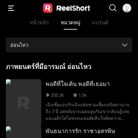
หน้าหลัก
หมวดหมู่
แบรนด์
อ่อนไหว
ภาพยนตร์ที่มีอารมณ์ อ่อนไหว
พอดีที่ใจเต้น พอดีที่เธอมา
205.3k
1.5k
เฉิงเซี่ยแอบรักเฉินเช่อชวนเพื่อนสนิทมานาน
ถึง 7 ปี แต่หลังจากเผลอจูบกันเขากลับปฏิเสธ
และผลักไสไล่ส่งจนเธอตัดสินใจตัดความ
สัมพันธ์ จนกระทั่งเธอได้พบกับสวี่จิ้งเซียว
พันธนาการรัก ราชาอสรพิษ
เพื่อนวัยเด็กที่กลับมาดูแลและมอบความรักให้