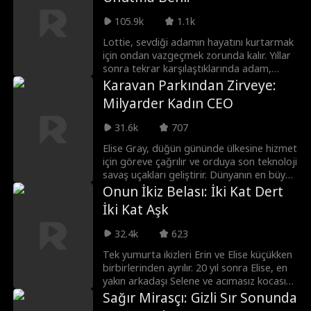
105.9k
1.1k
Lottie, sevdiği adamın hayatını kurtarmak
için ondan vazgeçmek zorunda kalır. Yıllar
sonra tekrar karşılaştıklarında adam,
milyarlara hükmeden nüfuzlu bir avukat
Karavan Parkından Zirveye:
olmuştur. Üstelik kendisini bıçakladığı için
Milyarder Kadın CEO
Lottie'ye karşı acımasız bir intikam hırsıyla
doludur.
31.6k
707
Elise Gray, düğün gününde ülkesine hizmet
için göreve çağrılır ve orduya son teknoloji
savaş uçakları geliştirir. Dünyanın en büyük
havacılık ve savunma şirketi Lockheed
Onun İkiz Belası: İki Kat Dert
Gray'i kurarak dünyanın en zengin insanı
İki Kat Aşk
olur. Dört yıl sonra, kocası Cato'ya hiç
yaşayamadıkları o düğünü yaşatmak
32.4k
623
üzere eve döner. Ona hayallerindeki
sürprizi yapabilmek için kimliğini gizler.
Tek yumurta ikizleri Erin ve Elise küçükken
Ancak kasabasına döndüğünde onu
birbirlerinden ayrılır. 20 yıl sonra Elise, en
zorluklar beklemektedir; Beatrice,
yakın arkadaşı Selene ve acımasız kocası
evliliklerini yıkmak için Cato'nun peşine
Damien tarafından ihanete uğrar. İşkence
Sağır Mirasçı: Gizli Sır Sonunda
düşmüştür. Başta Cato'nun annesi Stacy
görüp uçurumdan atılan Elise, iz