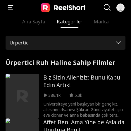
Ana Sayfa
Kategoriler
Marka
Ürpertici
Ürpertici Ruh Haline Sahip Filmler
Biz Sizin Aileniziz: Bunu Kabul
Edin Artık!
386.1k
5.3k
Üniversiteye yeni başlayan bir genç kız,
ailesinin efsanevi Şükran Günü ziyafeti için
eve döner ve anne babasında çok ters
giden bir şeyler olduğundan
Affet Beni Ama Yine de Asla da
şüphelenmeye başlar.
Unutma Beni!