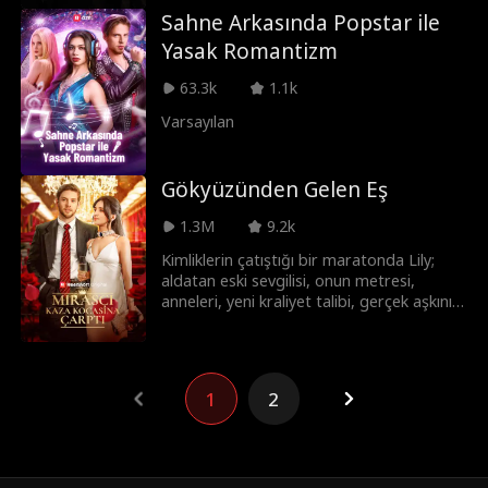
onun ailesinin restoranında çalışmaya
Sahne Arkasında Popstar ile
başlar. Sophia'nın üvey annesinin
Yasak Romantizm
zorbalığına rağmen evlenirler. Sophia'nın
babası hastalanınca Ryan yardım eder. Bu
63.3k
1.1k
sırada Mia, Ryan'ın servetini çalmaya
çalışır. Ryan gerçek kimliğini açıklar ve
Varsayılan
kaybettiği her şeyi geri almak için savaşır.
Gökyüzünden Gelen Eş
1.3M
9.2k
Kimliklerin çatıştığı bir maratonda Lily;
aldatan eski sevgilisi, onun metresi,
anneleri, yeni kraliyet talibi, gerçek aşkının
peşindeki kadınlar ve nihayetinde baskın
kayınvalideyle baş etmek zorunda! Lily
hepsinin üstesinden gelebilecek mi?
1
2