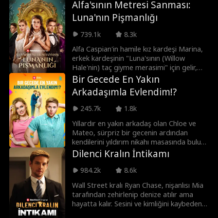
yalanını öğrenecek mi? Aşk her şeyin
Alfa'sının Metresi Sanması:
gitme hayalini gerçekleştirmesine yardım
üstesinden gelip kaybettikleri yılları telafi
Luna'nın Pişmanlığı
edecek midir, yoksa bir grup zorba onu
ederek yeniden bir arada olmalarını
tekrar okuldan ayrılmaya mı
sağlayacak mı?
739.1k
8.3k
sürükleyecektir?
Alfa Caspian'in hamile kız kardeşi Marina,
erkek kardeşinin "Luna'sının (Willow
Hale'nin) taç giyme merasimi" için gelir,
fakat Kraliçe Willow, onu yanlışlıkla
Bir Gecede En Yakın
Alfa'sının (Caspian Brooks'un) bir metresi
Arkadaşımla Evlendim!?
olarak düşünür. Kıskançlıkla deliye dönen
Willow, Marina'ya eziyet eder ve bundan
245.7k
1.8k
dolayı Marina düşük yapar. Şimdi ise
Brooks kardeşler, intikam peşindedir.
Yıllardır en yakın arkadaş olan Chloe ve
Mateo, sürpriz bir gecenin ardından
kendilerini yıldırım nikahı masasında bulur!
Mateo yıllardır ona aşık olduğunu itiraf
Dilenci Kralın İntikamı
edip aralarındaki arkadaşlık sınırını
aşabilecek mi? Peki Chloe, Mateo'nun gizli
984.2k
8.6k
bir milyarder CEO olduğunu öğrendiğinde
Wall Street kralı Ryan Chase, nişanlısı Mia
ne yapacak?
tarafından zehirlenip denize atılır ama
hayatta kalır. Sesini ve kimliğini kaybeden
Ryan, dilsiz Sophia tarafından kurtarılır ve