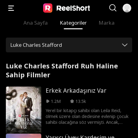
Ana Sayfa
Kategoriler
Marka
Luke Charles Stafford
Luke Charles Stafford Ruh Haline
Sahip Filmler
Erkek Arkadaşınız Var
1.2M
13.5k
Yerel bir kitapçı sahibi olan Leila Reid,
ölmek üzere olan dedesine evlenip çocuk
sahibi olacağına söz vermişti. Ancak,
kocası Eric düğün günlerinde onu
aldattığında her şey alt üst olur. Sözünü
Yarışçı Üvey Kardeşim ve