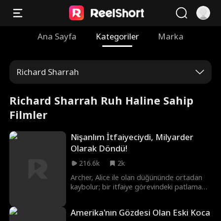
Ana Sayfa
Kategoriler
Marka
Richard Sharrah
Richard Sharrah Ruh Haline Sahip
Filmler
Nişanlım İtfaiyeciydi, Milyarder
Olarak Döndü!
216.6k
2k
Archer, Alice ile olan düğününde ortadan
kaybolur; bir itfaiye görevindeki patlamada
öldüğü söylentisi yayılır. Alice'in paragöz
ailesi onu aşağılık talibi Philip'le
Amerika'nın Gözdesi Olan Eski Koca
evlendirmeye çalışır. Bu yeni düğünde Alice