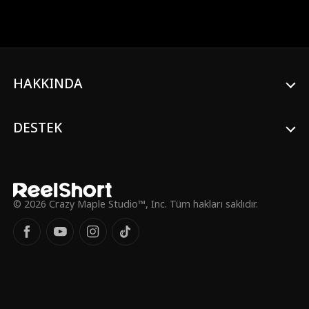
bir benliğe dönüşmüş ve Alison’ın hain
planlarını ortaya çıkarmaya, kızının adıyla
intikam almaya kararlıdır.
HAKKINDA
DESTEK
© 2026 Crazy Maple Studio™, Inc. Tüm hakları saklıdır.