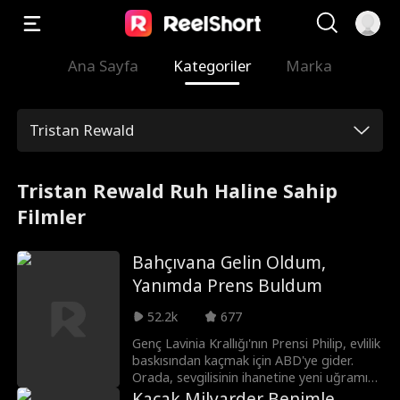
Ana Sayfa
Kategoriler
Marka
Tristan Rewald
Tristan Rewald Ruh Haline Sahip
Filmler
Bahçıvana Gelin Oldum,
Yanımda Prens Buldum
52.2k
677
Genç Lavinia Krallığı'nın Prensi Philip, evlilik
baskısından kaçmak için ABD'ye gider.
Orada, sevgilisinin ihanetine yeni uğramış
Amerikalı Anna ile tanışır ve ona destek
Kaçak Milyarder Benimle