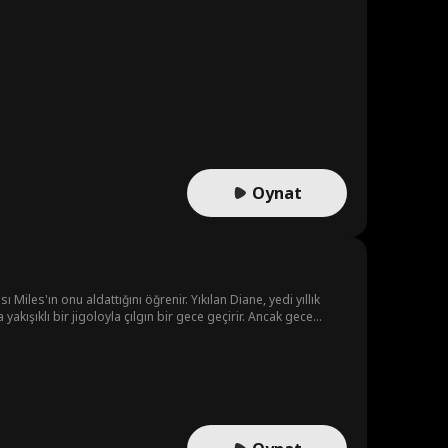
Oynat
es'ın onu aldattığını öğrenir. Yıkılan Diane, yedi yıllık
yakışıklı bir jigoloyla çılgın bir gece geçirir. Ancak gece
f arkadaşı ve yıllardır Diane'e gizlice aşık olan Dominic'tir.
ak için her şeyi yapmaya hazırdır. Gündüzleri güçlü bir iş