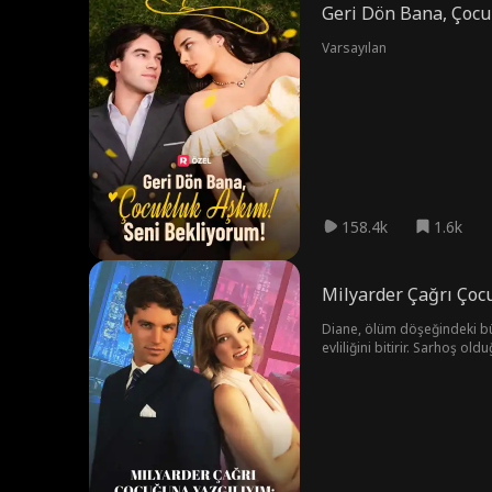
Geri Dön Bana, Çocu
Varsayılan
158.4k
1.6k
Milyarder Çağrı Çocu
Diane, ölüm döşeğindeki büy
evliliğini bitirir. Sarhoş ol
körlüğü yüzünden dudak uçukl
Yurtdışında eğitimini tamam
adamı, geceleri ise onu ken