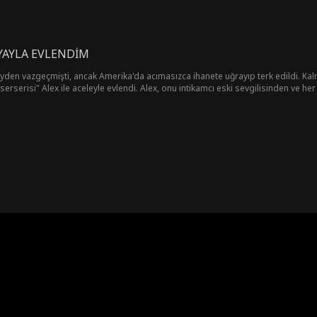
AYLA EVLENDİM
şeyden vazgeçmişti, ancak Amerika'da acımasızca ihanete uğrayıp terk edildi. Kalm
erserisi" Alex ile aceleyle evlendi. Alex, onu intikamcı eski sevgilisinden ve her
Hannah, Alex'in sadece bir sokak yabancısı olmaktan daha fazlası olabileceğini fa