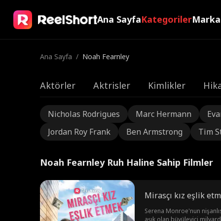
Ana Sayfa
Kategoriler
Marka
Ana Sayfa
/
Noah Fearnley
Aktörler
Aktrisler
Kimlikler
Hika
Nicholas Rodrigues
Marc Hermann
Eva
Jordan Roy Frank
Ben Armstrong
Tim S
Noah Fearnley Ruh Haline Sahip Filmler
Mirasçı kız eşlik et
Serena Monroe'nun nişanlısı
aşık olan büyüleyici milyard