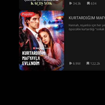
34.3k
634
Popüler
KURTARDIĞIM MAFY
Hannah, nişanlısı için her 
öpücükle kurtardığı "sokak s
Yeni hayatları ilerledikçe, 
6.9M
122.2k