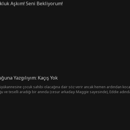
kluk Aşkım! Seni Bekliyorum!
ğuna Yazgılıyım: Kaçış Yok
ükannesine çocuk sahibi olacağına dair söz verir ancak hemen ardından kocası Mil
duğu ve teselli aradığı bir anında (cesur arkadaşı Maggie sayesinde), Eddie adında 
atan bir gerçeği fark edemez: Eddie, aslında onun ve Miles'ın üniversiteden sını
ladıktan sonra acımasız bir milyarder olarak geri dönen Dominic, Diane'i kazanm
dine aşık etmeye kararlı sadık bir jigolo rolündedir.