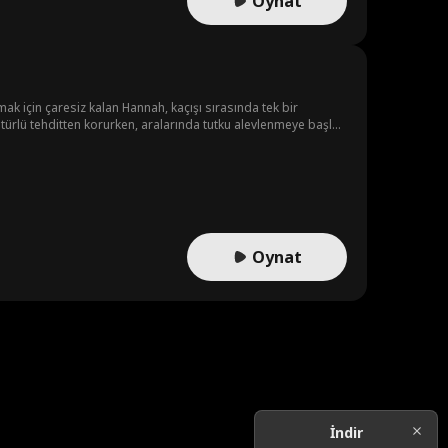
Oynat
ak için çaresiz kalan Hannah, kaçışı sırasında tek bir
 türlü tehditten korurken, aralarında tutku alevlenmeye başlar.
rk etmeye başlar...
Oynat
İndir