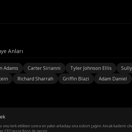
ye Anları
n Adams
Carter Sirianni
Tyler Johnson Ellis
Sully
tein
Richard Sharrah
Griffin Blazi
Adam Daniel
mek
 onu terk ettikten sonra en yakın arkadaşı ona eskort çağırır. Ancak kaderin cilv
er CEO Jesse Ross ile geçirir.