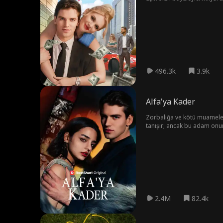
496.3k
3.9k
Alfa'ya Kader
Zorbalığa ve kötü muameleye
tanışır; ancak bu adam onun
2.4M
82.4k