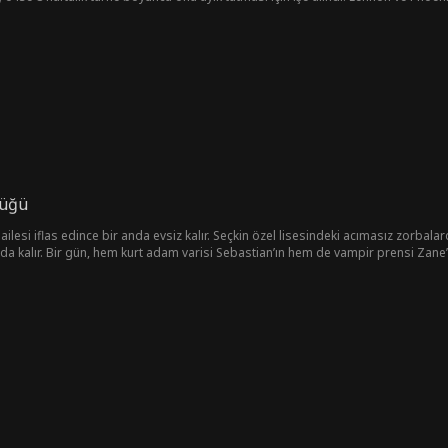
ak?
cüğü
e ailesi iflas edince bir anda evsiz kalır. Seçkin özel lisesindeki acımasız zorbal
 kalır. Bir gün, hem kurt adam varisi Sebastian’ın hem de vampir prensi Zane’
kterlere sahiptir: biri ateş kadar tutkulu, diğeri ise buz kadar soğuktur. Peki o
ha fazlası olduğunu öğrenir. Bu, her şeyi yok edebilecek bir sırdır.