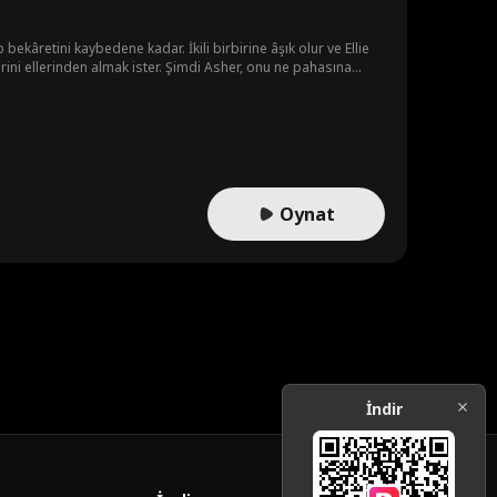
p bekâretini kaybedene kadar. İkili birbirine âşık olur ve Ellie
Oynat
İndir