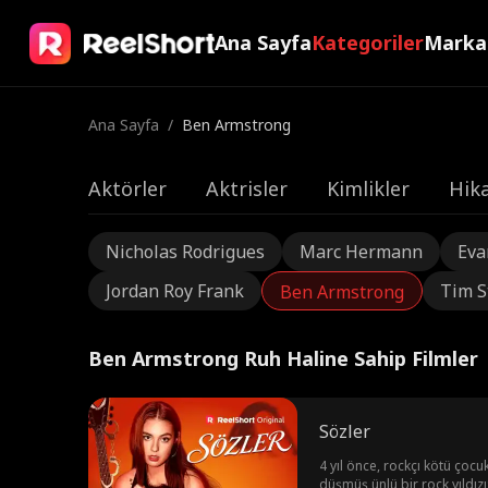
Ana Sayfa
Kategoriler
Marka
Ana Sayfa
/
Ben Armstrong
Aktörler
Aktrisler
Kimlikler
Hika
Nicholas Rodrigues
Marc Hermann
Eva
Jordan Roy Frank
Tim S
Ben Armstrong
Ben Armstrong Ruh Haline Sahip Filmler
Sözler
4 yıl önce, rockçı kötü çocu
düşmüş ünlü bir rock yıldızı