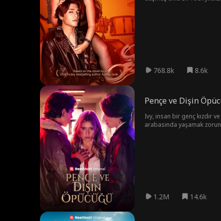
aşkın önünde engel mi olac
768.8k
8.6k
Pençe ve Dişin Öpü
Ivy, insan bir genç kızdır v
arabasında yaşamak zorunda
bu iki genç tamamen zıt kara
hakkında sandığından çok da
1.2M
14.6k