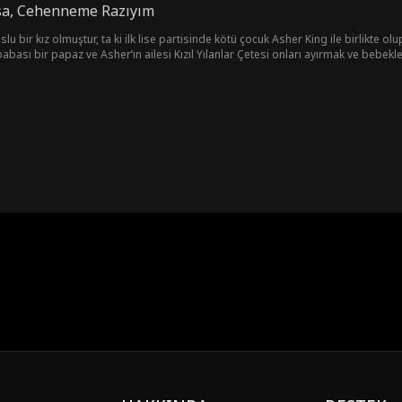
a, Cehenneme Razıyım
lu bir kız olmuştur, ta ki ilk lise partisinde kötü çocuk Asher King ile birlikte olu
anlar Çetesi onları ayırmak ve bebeklerini ellerinden almak ister. Şimdi Asher, onu ne pahasına
emin etmiştir.