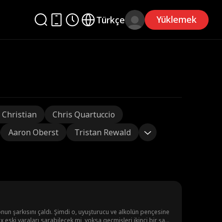
Yüklemek
Türkçe
 Christian
Chris Quartuccio
Aaron Oberst
Tristan Rewald
onun şarkısını çaldı. Şimdi o, uyuşturucu ve alkolün pençesine
x eski yaraları sarabilecek mi, yoksa geçmişleri ikinci bir şans