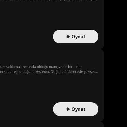
Oynat
ardan saklamak zorunda olduğu utanç verici bir sırla,
in kader eşi olduğunu keşfeder. Doğaüstü derecede yakışıklı
nun gerçek aşkı hangisidir? Ivy daha sonra gerçek kimliği
Oynat