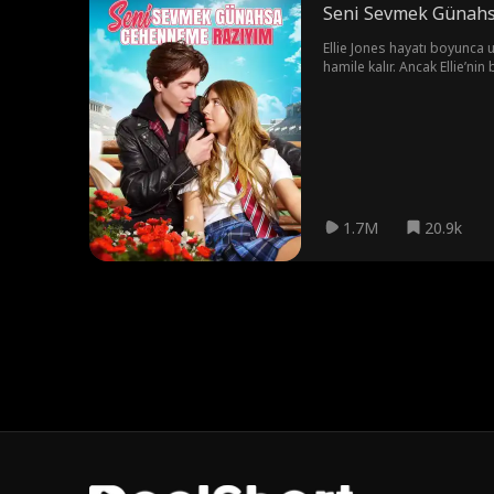
Seni Sevmek Günahs
Ellie Jones hayatı boyunca us
hamile kalır. Ancak Ellie’nin babası bir papaz ve Asher’ın ailesi Kızıl Yıl
olursa olsun koruyacağına y
1.7M
20.9k