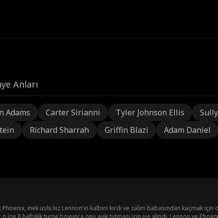
ye Anları
n Adams
Carter Sirianni
Tyler Johnson Ellis
Sully
tein
Richard Sharrah
Griffin Blazi
Adam Daniel
k Phoenix, inek uslu kız Lennon'ın kalbini kırdı ve zalim babasından kaçmak için 
; o ise 8 haftalık turne boyunca onu ayık tutması için işe alındı. Lennon ve Phoeni