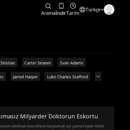
Türkçe
Arama
İndir
Tarihi
Christian
Carter Sirianni
Evan Adams
es
Jarred Harper
Luke Charles Stafford
cımasız Milyarder Doktorun Eskortu
asının ameliyat masraflarını karşılamak için çaresiz kalan Violet,