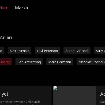
iler
Marka
Anları
ne
Alex Trumble
Levi Peterson
Aaron Babcock
Sully 
Oberst
Ben Armstrong
Marc Hermann
Nicholas Rodrigu
iyet
A
, kendisini Lawrence Calhoun ile
Bab