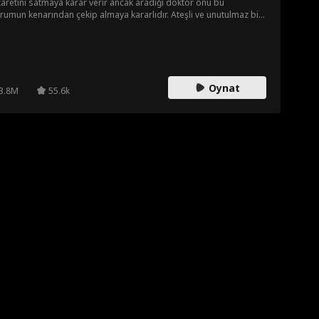
aretini satmaya karar verir ancak aradığı doktor onu bu
rumun kenarından çekip almaya kararlıdır. Ateşli ve unutulmaz bir
e geçiren Dax, Violet'ın sadece bir para avcısı olduğunu düşünse
ona kapılmaktan kendini alamaz. En karanlık sırları açığa
tığında, aralarındaki bu kırılgan bağ ayakta kalabilecek mi?
Oynat
3.8M
55.6k