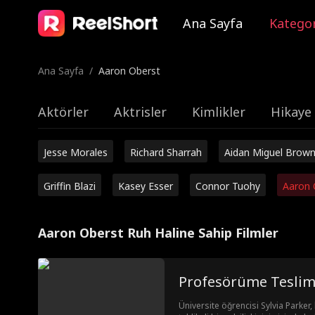
Ana Sayfa
Kategor
Ana Sayfa
/
Aaron Oberst
Aktörler
Aktrisler
Kimlikler
Hikaye 
Jesse Morales
Richard Sharrah
Aidan Miguel Brow
Griffin Blazi
Kasey Esser
Connor Tuohy
Aaron 
Aaron Oberst Ruh Haline Sahip Filmler
Profesörüme Teslim
Üniversite öğrencisi Sylvia Parker