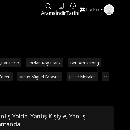
Türkçe
Arama
İndir
Tarihi
Quartuccio
Jordan Roy Frank
Ben Armstrong
Edeen
Aidan Miguel Browne
Jesse Morales
nlış Yolda, Yanlış Kişiyle, Yanlış
amanda