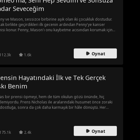
omeo'ma, Seni Hep Sevdim ve Sonsuza
adar Seveceğim
ny ve Mason, sessizce birbirine aşık olan iki çocukluk dostudur.
ak birlikte geçirdikleri ilk gecenin ardından Penny'ye kanser
hisi konur. Penny, Mason'ı onu kaybetme acısından korumak için
an uzaklaşmak gibi kahredici bir karar alır.
Oynat
112.3k
1.6k
ensin Hayatındaki İlk ve Tek Gerçek
şkı Benim
as bir prensi öpmeyi, hem de tüm okulun gözü önünde, hiç
lemiyordu. Prens Nicholas ile aralarındaki husumet önce zoraki
 dostluğa, sonra da çok daha karmaşık bir hâle dönüştü. Her
ış, her dokunuş onları birbirine daha da çekiyor... Ancak Nicholas,
liyet görevleri ile bir zamanlar düşmanı olan çocuğa karşı büyüyen
leri arasında bocalıyor. Gerçek artık saklanamayacak hâle gelene
 ikisi de bunu itiraf etmeye cesaret edemez.
Oynat
175.1k
2.4k