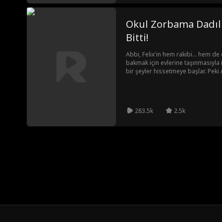
Okul Zorbama Dadıl
Bitti!
Abbi, Felix'in hem rakibi... hem de
bakmak için evlerine taşınmasıyla işl
bir şeyler hissetmeye başlar. Peki A
duygularını gizleyebilecek mi?
283.5k
2.5k