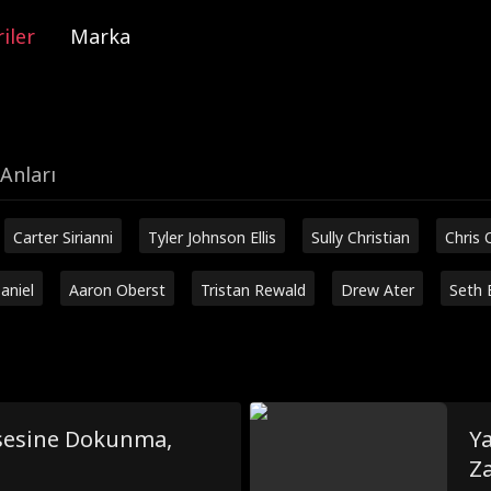
iler
Marka
Anları
Carter Sirianni
Tyler Johnson Ellis
Sully Christian
Chris 
aniel
Aaron Oberst
Tristan Rewald
Drew Ater
Seth 
nsesine Dokunma,
Ya
Z