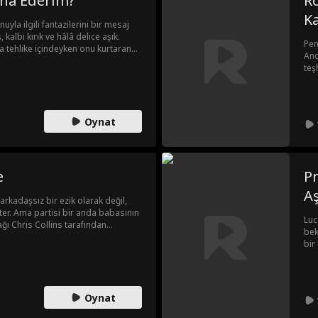
kna Ederim?
R
K
yla ilgili fantazilerini bir mesaj
kalbi kırık ve hâlâ delice aşık.
Pen
 tehlike içindeyken onu kurtaran
Anc
yaşarlar. Gece bakışları kirli sırlara
teş
 kızı. Jesse, Sophie'nin istemekten
ond
 bir parçası değildi asla.
Oynat
e
Pr
A
 arkadaşsız bir ezik olarak değil,
er. Ama partisi bir anda babasının
Luc
ağı Chris Collins tarafından
bek
diye düşünür. Chris’in aşırı
bir
er ve Harper, onun gitmesi
bak
kadaşı Maria ile birlikte "Baştan
kra
 Amaçları, Chris’i kendine âşık
his
nı sağlamaktır. Ancak Chris ne
dek
Oynat
sa, Harper kendini ona daha yakın