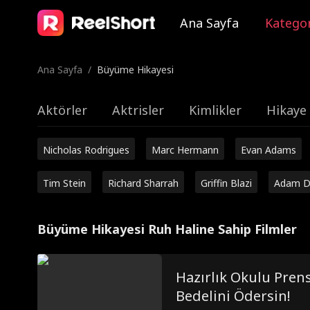
Ana Sayfa
Kategor
Ana Sayfa
/
Büyüme Hikayesi
Aktörler
Aktrisler
Kimlikler
Hikaye 
Nicholas Rodrigues
Marc Hermann
Evan Adams
Tim Stein
Richard Sharrah
Griffin Blazi
Adam D
Büyüme Hikayesi Ruh Haline Sahip Filmler
Hazırlık Okulu Pre
Bedelini Ödersin!