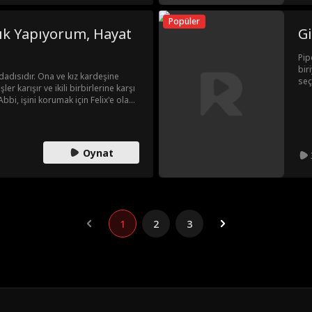
Popüler
ık Yapıyorum, Hayat
Gi
Pip
bir
 dadısıdır. Ona ve kız kardeşine
seç
er karışır ve ikili birbirlerine karşı
kur
bbi, işini korumak için Felix'e olan
Oynat
1
2
3