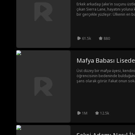
Erkek arkadaşı Jake'in suçunu üstl
çıkan Sierra Lane, hayatını yoluna
bir gerçekle yüzleşir: Ülkenin en bü
aranan Lancaster varisi bizzat kend
Hazırlık'taki yerini geri almak ve 
Ne var ki onu sıcak bir karşılama 
arkadaşı Fallon ile yeni bir ilişkiye
61.5k
880
kayıp varisle yakın arkadaş olduğu 
dönüşü, onun okuldaki kraliçeliğine 
dedikodular, kumpaslar ve onu tek
okulla mücadele ederken, Fallon 
Mafya Babası Lisede
gerçek kimliğini kanıtlamak zorund
Üst düzey bir mafya üyesi, kendini
öğrencisinin bedeninde bulduğunda 
şans olarak görür. Fakat onun sok
hayalini gerçekleştirmesine yardı
zorba onu tekrar okuldan ayrılmay
1M
12.5k