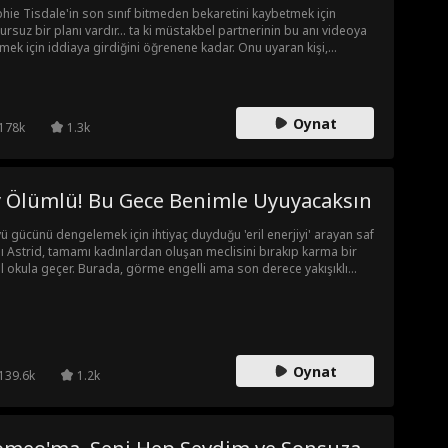
hie Tisdale'in son sınıf bitmeden bekaretini kaybetmek için
ursuz bir planı vardır... ta ki müstakbel partnerinin bu anı videoya
mek için iddiaya girdiğini öğrenene kadar. Onu uyaran kişi,
vecisinin yakışıklı müdavimi ve yeni jinekoloğu Luke'tur. Kampüs
ekoloğundan hoşlanmak ne kadar yanlış olabilir ki... peki
hie'nin neden pek umurunda değil?
Oynat
178k
1.3k
y Ölümlü! Bu Gece Benimle Uyuyacaksın
ü gücünü dengelemek için ihtiyaç duyduğu 'eril enerjiyi' arayan saf
ı Astrid, tamamı kadınlardan oluşan meclisini bırakıp karma bir
l okula geçer. Burada, görme engelli ama son derece yakışıklı
e Woodford ile arasında karşı konulamaz bir çekim başlar. Astrid,
e'in görme yetisini çalan laneti fark edince bir anlaşma yaparlar:
rid onu iyileştirip gözlerini açarsa, Nate onun her istediğini
acaktır. Ancak Astrid, 'birlikte uyumak' lafının tam olarak sandığı
ama gelmediğini öğrendiğinde hayatının kültür şokunu
Oynat
ayacaktır!
139.6k
1.2k