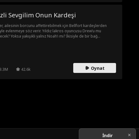
zli Sevgilim Onun Kardeşi
er, ailesinin borcunu affettirebilmek için Bellfort kardeşlerden
iyle evlenmeye söz verir. Yıldız lakros oyuncusu Drew’u mu
ecek? Yoksa yakışıklı yalnız Noah’ı mı? İkisiyle de bir bağ
muşken nasıl karar verebilir?
Oynat
3.3M
42.6k
İndir