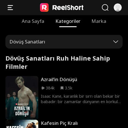
Ana Sayfa
Kategoriler
Marka
Dövüş Sanatları
Dövüş Sanatları Ruh Haline Sahip
Filmler
Azrail’in Dönüşü
384k
3.5k
Isaac Kane, karanlık bir sırrı olan bekar bir
babadır: bir zamanlar dünyanın en korkulan
katilidir. Ölmek üzere olan karısına bir daha
asla öldürmeyeceğine söz verdikten sonra,
artık günlerini şansı pek yaver gitmeyen
Kafesin Piç Kralı
bekar bir baba olarak geçirir. Ancak kızı