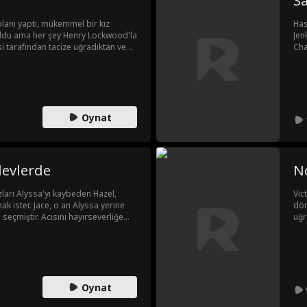
Sa
lanı yaptı, mükemmel bir kız
Has
oldu ama her şey Henry Lockwood'la
Jen
esi tarafından tacize uğradıktan ve
Cha
ra artık bıktı ve işi bitti! Kristine,
evl
ikam almak için cesur bir hamle
Cin
 ve Lockwood aile servetinin varisi
Oynat
levlerde
No
ları Alyssa'yı kaybeden Hazel,
Vic
mak ister. Jace, o an Alyssa yerine
dön
 seçmiştir. Acısını hayırseverliğe
uğr
 vakıf kurar. Suçluluk duygusuyla
ett
i bir aşk bularak hayatına devam
Anc
hem
Sav
Vict
Oynat
say