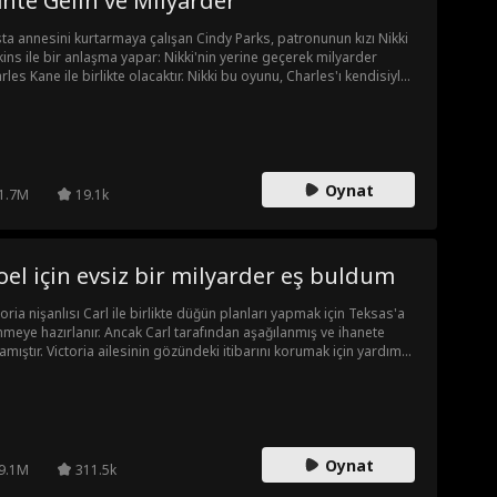
hte Gelin ve Milyarder
ta annesini kurtarmaya çalışan Cindy Parks, patronunun kızı Nikki
kins ile bir anlaşma yapar: Nikki'nin yerine geçerek milyarder
rles Kane ile birlikte olacaktır. Nikki bu oyunu, Charles'ı kendisiyle
enmeye ikna etmek için kullanır ancak hastalanınca, bu kez
dy'den yerine geçerek sahte bir gelin olmasını ister.
Oynat
1.7M
19.1k
el için evsiz bir milyarder eş buldum
toria nişanlısı Carl ile birlikte düğün planları yapmak için Teksas'a
meye hazırlanır. Ancak Carl tarafından aşağılanmış ve ihanete
amıştır. Victoria ailesinin gözündeki itibarını korumak için yardım
iği evsiz bir adam olan Simon ile evlenmeyi isteksizce kabul eder.
ak Victoria Simon'un sıradan bir evsiz olmadığını bilmiyordur. O
 yakışıklı, çekici bir milyarder hem de ülkenin bir numaralı prestijli
age Grup'un Ceo'sudur. Simon ile Teksas'a döndükten sonra
oria kibirli eski nişanlısı Carl ile karşılaşır. Bu kez kaybettiği
Oynat
gınlığı geri kazanmaya kararlıdır.
9.1M
311.5k