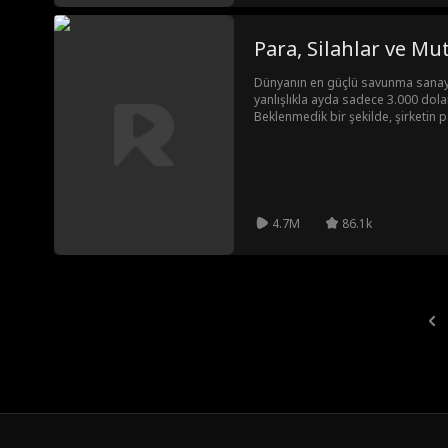
Para, Silahlar ve Mu
Dünyanın en güçlü savunma sanay
yanlışlıkla ayda sadece 3.000 dolar
Beklenmedik bir şekilde, şirketin p
kontrat evliliğine imza atar. Damia
Noel yemeğine gider. Ancak burada 
küçümsemeleriyle ve Iris’e göz koym
Damian her seferinde bu düşmanlar
kim olduğunu gösterir. Sonunda Iri
4.7M
86.1k