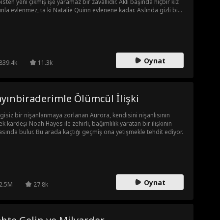
isten yeni çıkmış işe yaramaz bir zavallıdır. Aklı başında hiçbir kız
nla evlenmez, ta ki Natalie Quinn evlenene kadar. Aslında gizli bir
yarderle evlendiğini bilmemektedir! Gerçeği öğrendiğinde ne
cak? Asıl soru şu... Sebastian Klein neden kimliğini saklıyor?!
Oynat
839.4k
11.3k
yınbiraderimle Ölümcül İlişki
gisiz bir nişanlanmaya zorlanan Aurora, kendisini nişanlısının
ek kardeşi Noah Hayes ile zehirli, bağımlılık yaratan bir ilişkinin
asında bulur. Bu arada kaçtığı geçmiş ona yetişmekle tehdit ediyor.
Oynat
2.5M
27.8k