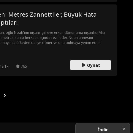
ni Metres Zannettiler, Büyük Hata
ptılar!
ian, oğlu Noah'nın nişanı için eve erken döner ama nişanlısı Mia
 metres sanıp herkesin içinde rezil eder. Noah annesini
amayınca öfkeden deliye döner ve onu bulmaya yemin eder.
Oynat
48.1k
765
İndir