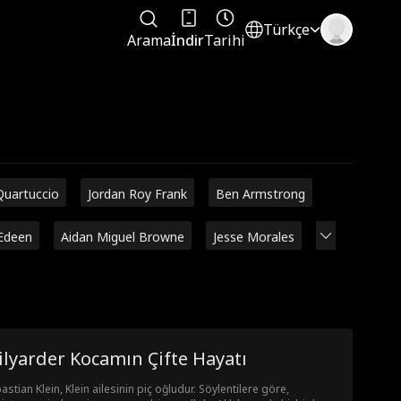
Türkçe
Arama
İndir
Tarihi
Quartuccio
Jordan Roy Frank
Ben Armstrong
Edeen
Aidan Miguel Browne
Jesse Morales
lyarder Kocamın Çifte Hayatı
astian Klein, Klein ailesinin piç oğludur. Söylentilere göre,