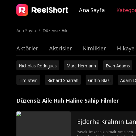
Ana Sayfa
Kategor
Ana Sayfa
/
Düzensiz Aile
Aktörler
Aktrisler
Kimlikler
Hikaye 
Nicholas Rodrigues
Marc Hermann
Evan Adams
Tim Stein
Richard Sharrah
Griffin Blazi
Adam D
Düzensiz Aile Ruh Haline Sahip Filmler
Ejderha Kralının Lan
Yasak. İmkansız olmalı. Ama sen - 