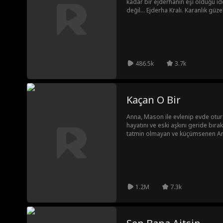
kadar bir ejderhanın eşi olduğu id
değil... Ejderha Kralı. Karanlık gü
sadece fısıldanan bir adam. Bu iş
gelecek? Yoksa her şeyi değiştirebil
486.5k
3.7k
Kaçan O Bir
Anna, Mason ile evlenip evde otu
hayatını ve eski aşkını geride bıraktı
tatmin olmayan ve küçümsenen Anna
Adrian Jones'la olan tutku dolu iliş
ve tehlikeli Adrian sıradan hayatı
derin arzularıyla yüzleşmek ve g
yapmak zorunda kalır.
1.2M
7.3k