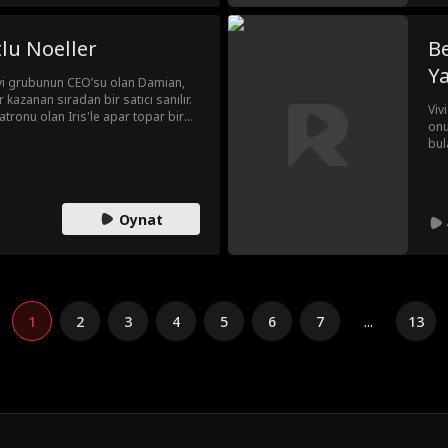
tlu Noeller
Be
Ya
i grubunun CEO’su olan Damian,
 kazanan sıradan bir satıcı sanılır.
Viv
atronu olan Iris'le apar topar bir
onu
n, Iris’le birlikte onun memleketine
bul
sürekli olarak Iris’in akrabalarının
uş birinin alaylarıyla karşılaşır.
ını alt üst eder, gerçek gücünü ve
s’le gerçek aşkı bulur.
Oynat
1
2
3
4
5
6
7
...
13