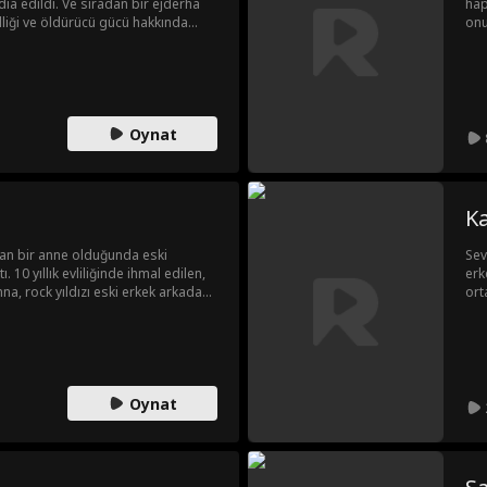
dia edildi. Ve sıradan bir ejderha
hap
zelliği ve öldürücü gücü hakkında
onu
aret senin sonun anlamına mı
mil
ecek bir sırrın kilidini mi açacak?
ola
Oynat
Ka
ran bir anne olduğunda eski
Sev
. 10 yıllık evliliğinde ihmal edilen,
erk
, rock yıldızı eski erkek arkadaşı
ort
kisini hatırlamaya başlar. Karizmatik
nda yeniden ortaya çıkınca, Anna en
eçmişiyle bugünü arasında seçim
Oynat