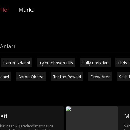
iler
Marka
Anları
Carter Sirianni
Tyler Johnson Ellis
Sully Christian
Chris 
aniel
Aaron Oberst
Tristan Rewald
Drew Ater
Seth 
eti
Mi
bir insan - İşaretlendin: sonsuza
Seb