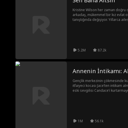
Sen Bana Aitsin
Kristine Wilson her zaman doğru o
arkadaş, mükemmel bir kız evlat 
tanıştığında değişiyor. Yıllarca ail
nişanlısı tarafından aldatıldıktan son
kendisine haksızlık edenlerden int
yapar. Aldatan nişanlısının amcası
Henry'yi baştan çıkarır...
5.2M
87.2k
Annenin İntikamı: A
Gençlik merkezinin çökmesinde kız
itfaiyeci kocası Jace’ten intikam al
eski sevgilisi Candace’i kurtarmayı
dönüştüren Hazel, çocuklar için bir
Jace sürgüne çekilirken, Hazel yen
eder.
1M
56.1k