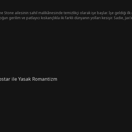
e Stone ailesinin sahil malikânesinde temizlikçi olarak işe başlar. İşe geldiği ilk 
un gerilim ve patlayıcı kıskançlıkla iki farklı dünyanın yolları kesişir. Sadie, Ja
ışanlar yüzünden işler hiç kolay olmaz. Sadie tüm bu karmaşada kendini keşfeder
star ile Yasak Romantizm