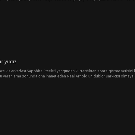
ak yükseldi. Yaratıcı yeteneğini kullanarak, kız kardeşlerinden ve Felix'ten daha iyi
n bir hırsızdı...
r yıldız
önce kız arkadaşı Sapphire Steele'i yangından kurtardıktan sonra görme yetisini k
ü veren ama sonunda ona ihanet eden Neal Arnold'un dublör şarkıcısı olmaya zor
a kullanılmamaya yemin eder ve şöhrete yükselirken intikamının peşine düşer.