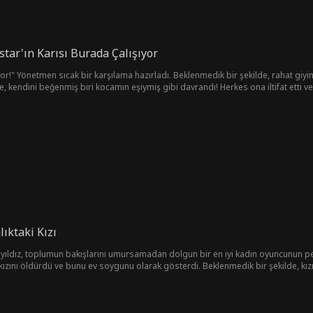
tar'ın Karısı Burada Çalışıyor
or!" Yönetmen sıcak bir karşılama hazırladı. Beklenmedik bir şekilde, rahat giyi
lde, kendini beğenmiş biri kocamın eşiymiş gibi davrandı! Herkes ona iltifat etti 
lıktaki Kızı
eni yıldız, toplumun bakışlarını umursamadan dolgun bir en iyi kadın oyuncunun pe
 kızını öldürdü ve bunu ev soygunu olarak gösterdi. Beklenmedik bir şekilde, kızı
ye kararlı.