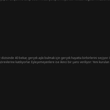
 dizisinde 40 bekar, gerçek aşkı bulmak için gerçek hayatta birbirlerini seçiyor
örevlerine katılıyorlar. Eşleşemeyenlere ise ikinci bir şans veriliyor: Yeni kurula
bardımanına dayanabilir mi?