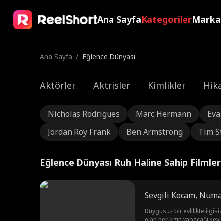
Ana Sayfa
Kategoriler
Marka
Ana Sayfa
/
Eğlence Dünyası
Aktörler
Aktrisler
Kimlikler
Hika
Nicholas Rodrigues
Marc Hermann
Eva
Jordan Roy Frank
Ben Armstrong
Tim S
Eğlence Dünyası Ruh Haline Sahip Filmler
Sevgili Kocam, Numa
Duygusuz bir evlilikte ilgi
olan her kızın yapacağı şey