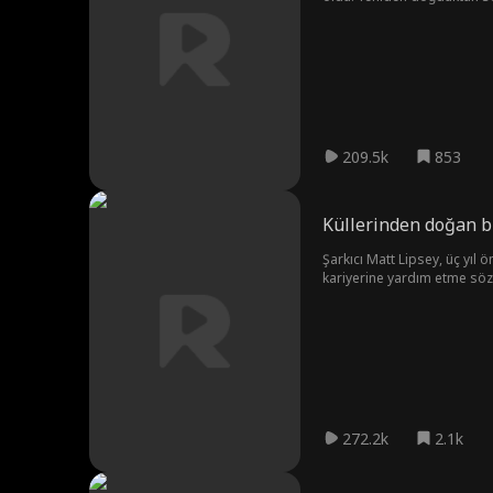
kopardı ve radyo yıldızı olar
sadece Eric'in eserlerini çala
209.5k
853
Küllerinden doğan bi
Şarkıcı Matt Lipsey, üç yıl 
kariyerine yardım etme söz
yeniden doğduğunda bir dah
272.2k
2.1k