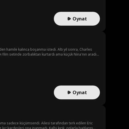
Oynat
en hamile kalınca boşanma istedi. Altı yıl sonra, Charles
yı film setinde zorbalıktan kurtardı ama küçük Nina'nın aradığı
es'ın eski karısı olduğu ortaya çıktı. Charles, bu sefer
Oynat
i, ama sadece küçümsendi. Ailesi tarafından terk edilen Eric
kız kardeşleri ona inanmadı. Kalbi kırık, onlarla bağlarını