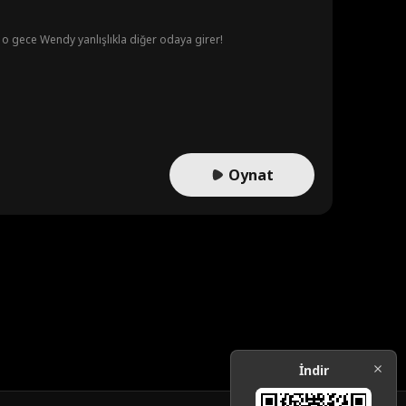
ak o gece Wendy yanlışlıkla diğer odaya girer!
Oynat
İndir