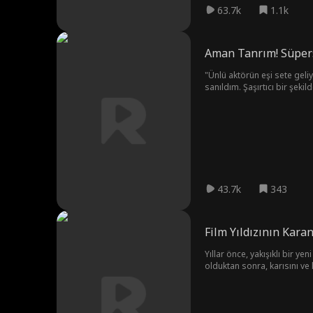
63.7k
1.1k
Aman Tanrım! Süpers
"Ünlü aktörün eşi sete geliy
sanıldım. Şaşırtıcı bir şeki
43.7k
343
Film Yıldızının Karan
Yıllar önce, yakışıklı bir y
olduktan sonra, karısını ve
için onu adalete teslim etme