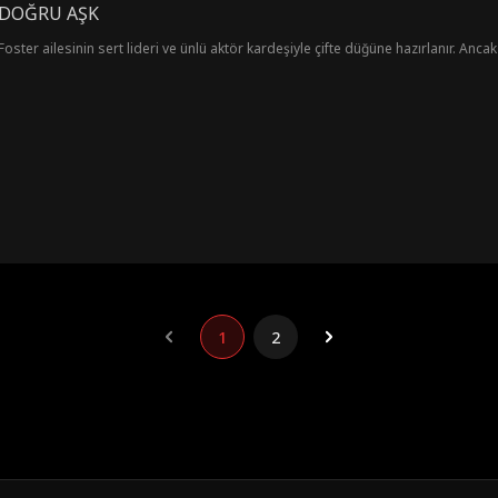
 DOĞRU AŞK
Foster ailesinin sert lideri ve ünlü aktör kardeşiyle çifte düğüne hazırlanır. Anc
1
2