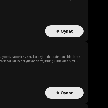
 oldu. Ailesi, Eric'in gerçek dahi olduğunu fark etti. Felix ise
Oynat
aybetti. Sapphire ve kız kardeşi Ruth tarafından aldatılarak,
landı. Bu ihanet yüzünden trajik bir şekilde ölen Matt,
Oynat