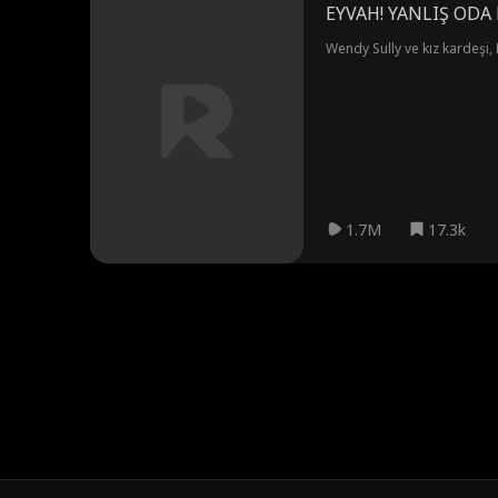
EYVAH! YANLIŞ ODA
Wendy Sully ve kız kardeşi, 
1.7M
17.3k