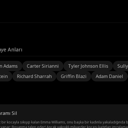
ye Anları
n Adams
Carter Sirianni
Tyler Johnson Ellis
Sully
tein
Richard Sharrah
Griffin Blazi
Adam Daniel
ramı Sil
siz bir kocayla sıkışıp kalan Emma Williams, onu başka bir kadınla yakaladığınd
i yapar: Boşanma talep eder! Ancak yakışıklı milyarder kocası kağıtları imzalamaz