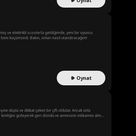
Oynat
nmiş ve elektrikli scooterla geldiğimde, yeni bir oyuncu
ve beni küçümsedi. Bakın, onları nasıl utandıracağım!
Oynat
şine düştü ve dikkat çeken bir çift oldular. Ancak ünlü
 kimliğini gizleyerek geri döndü ve annesinin intikamını almak