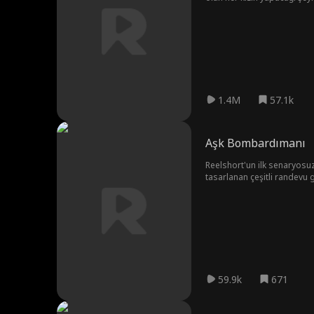
1.4M
57.1k
Aşk Bombardımanı
Reelshort'un ilk senaryosuz
tasarlanan çeşitli randevu g
kazanıyorlar. Aşk, aşk bom
59.9k
671