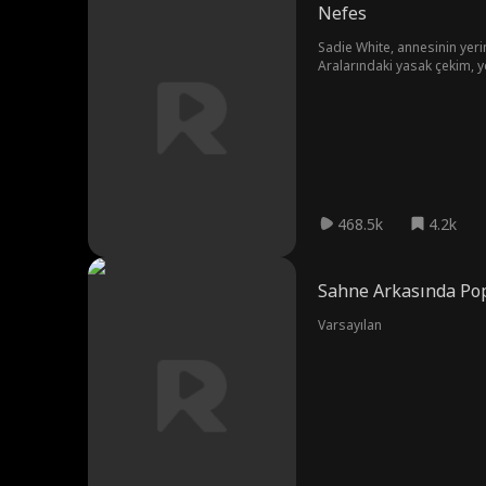
Nefes
Sadie White, annesinin yerin
Aralarındaki yasak çekim, yoğ
dedikodular ve işlerine kar
dayanmayacağını görecek.
468.5k
4.2k
Sahne Arkasında Pop
Varsayılan