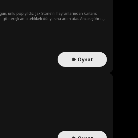
gün, ünlü pop yıldızı Jax Stone'nı hayranlarından kurtarır.
x'in gösterişli ama tehlikeli dünyasına adım atar. Ancak şöhret,
ken, ikili aşklarının tüm bu şöhret kargaşasına dayanıp
Oynat