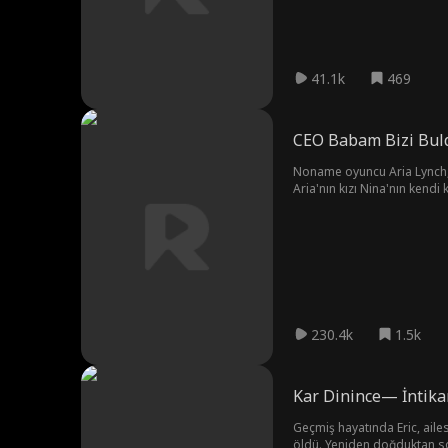
41.1k
469
CEO Babam Bizi Bul
Noname oyuncu Aria Lynch, a
Aria'nın kızı Nina'nın kendi
kızı olduğunu söyleyemedi. 
ikizlere hamile olan Aria'ya 
230.4k
1.5k
Kar Dinince— İntika
Geçmiş hayatında Eric, ailes
öldü. Yeniden doğduktan sonr