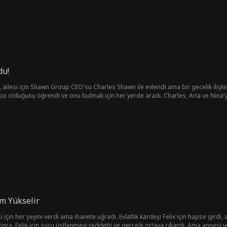
du!
ilesi için Shawn Group CEO'su Charles Shawn ile evlendi ama bir gecelik ilişkid
 kızı olduğunu öğrendi ve onu bulmak için her yerde aradı. Charles, Aria ve Nina'
Charles'ın annesinin Nina için düzenlediği doğum günü partisinde, Aria'nın Charl
diz çökerek evlenme teklif etti.
m Yükselir
i için her şeyini verdi ama ihanete uğradı. Evlatlık kardeşi Felix için hapse gird
a, Felix için suçu üstlenmeyi reddetti ve gerçeği ortaya çıkardı. Ama annesi ve 