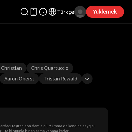
Yüklemek
Türkçe
 Christian
Chris Quartuccio
Aaron Oberst
Tristan Rewald
a bardağı taşıran son damla olur! Emma da kendine saygısı
... ta ki onunla bir anlaşma yapana kadar.