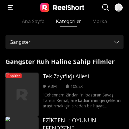
Ana Sayfa
Kategoriler
Marka
Gangster
Gangster Ruh Haline Sahip Filmler
Tek Zayıflığı Ailesi
Popüler
9.3M
108.2k
"Cehennem Zindanı"nı bastıran Savaş
Tanrısı Kemal, aile katliamının gerçeklerini
araştırmak için sıradan bir hayat
yaşamaya başlar. Yedi manevi ablası
vardır: holding patronu Emine, gizemli
EZİKTEN ：OYUNUN
Leyla, hostes Zeynep, cerrah Aslı, yayıncı
EFENDİSİNE
Merve, sırlarla dolu Lale ve yıldız İpek.